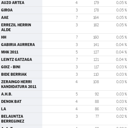
AUZO ARTEA
4
179
0,05 %
GIROA
3
178
0,05 %
AAE
7
164
0,05 %
ERREZIL HERRIN
3
162
0,05 %
ALDE
HH
7
160
0,05 %
GABIRIA AURRERA
3
141
0,04 %
MHK 2011
5
127
0,04 %
LEINTZ GATZAGA
7
121
0,04 %
GOIZ - BINI
3
117
0,03 %
BIDE BERRIAK
3
110
0,03 %
ZERAINGO HERRI
4
108
0,03 %
KANDIDATURA 2011
A.H.B.
5
92
0,03 %
DENOK BAT
4
88
0,03 %
LA
4
86
0,02 %
BELAUNTZA
3
77
0,02 %
BERREGINEZ