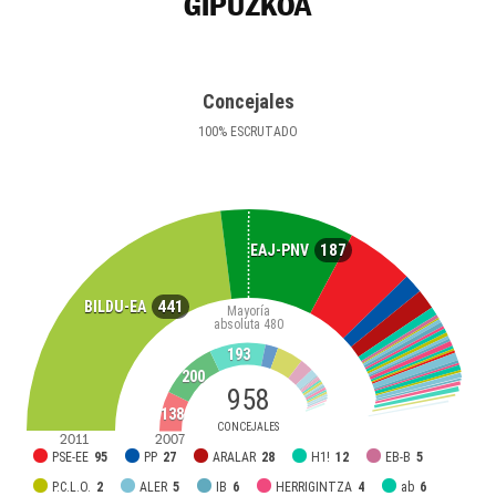
GIPUZKOA
Concejales
100
%
ESCRUTADO
187
EAJ-PNV
441
BILDU-EA
Mayoría
absoluta
480
193
200
958
138
CONCEJALES
2011
2007
PSE-EE
95
PP
27
ARALAR
28
H1!
12
EB-B
5
P.C.L.O.
2
ALER
5
IB
6
HERRIGINTZA
4
ab
6