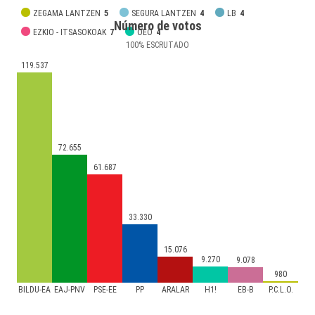
ZEGAMA LANTZEN
5
SEGURA LANTZEN
4
LB
4
Número de votos
EZKIO - ITSASOKOAK
7
OEO
4
100
%
ESCRUTADO
119.537
72.655
61.687
33.330
15.076
9.270
9.078
980
BILDU-EA
EAJ-PNV
PSE-EE
PP
ARALAR
H1!
EB-B
P.C.L.O.