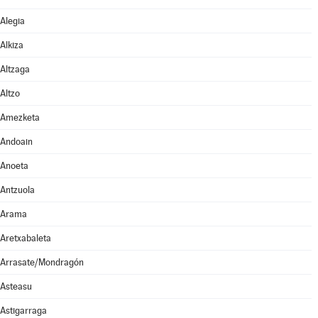
Alegia
Alkiza
Altzaga
Altzo
Amezketa
Andoain
Anoeta
Antzuola
Arama
Aretxabaleta
Arrasate/Mondragón
Asteasu
Astigarraga