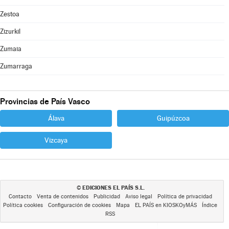
Zestoa
Zizurkil
Zumaia
Zumarraga
Provincias de País Vasco
Álava
Guipúzcoa
Vizcaya
EDICIONES EL PAÍS S.L.
©
Contacto
Venta de contenidos
Publicidad
Aviso legal
Política de privacidad
Política cookies
Configuración de cookies
Mapa
EL PAÍS en KIOSKOyMÁS
Índice
RSS