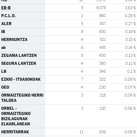
EB-B
5
9.078
2,63 %
P.C.L.O.
2
980
0,28 %
ALER
5
937
0,27 %
IB
6
650
0,19 %
HERRIGINTZA
4
521
0,15 %
ab
6
495
0,14 %
ZEGAMA LANTZEN
5
450
0,13 %
SEGURA LANTZEN
4
380
0,11 %
LB
4
346
0,1 %
EZKIO - ITSASOKOAK
7
322
0,09 %
OEO
4
230
0,07 %
ORMAIZTEGIKO HERRI
3
218
0,06 %
TALDEA
ORBEL -
3
210
0,06 %
ORMAIZTEGIKO
BIZILAGUNAK
ELKARLANEAN
HERRITARRAK
11
206
0,06 %