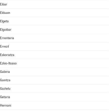
Eibar
Elduain
Elgeta
Elgoibar
Errenteria
Errezil
Eskoriatza
Ezkio-Itsaso
Gabiria
Gaintza
Gaztelu
Getaria
Hernani