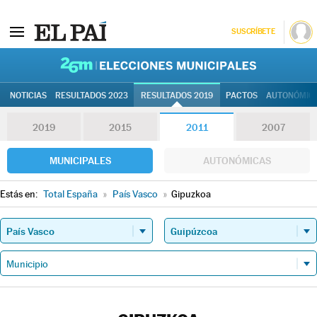
SUSCRÍBETE
26M | Elec
NOTICIAS
RESULTADOS 2023
RESULTADOS 2019
PACTOS
AUTONÓMIC
2019
2015
2011
2007
MUNICIPALES
AUTONÓMICAS
Estás en:
Total España
»
País Vasco
»
Gipuzkoa