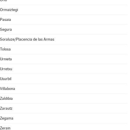
Ormaiztegi
Pasaia
Segura
Soraluze/Placencia de las Armas
Tolosa
Urnieta
Urretxu
Usurbil
Villabona
Zaldibia
Zarautz
Zegama
Zerain