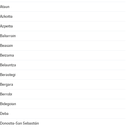
Ataun
Azkoitia
Azpeitia
Baliarrain
Beasain
Beizama
Belauntza
Berastegi
Bergara
Berrobi
Bidegoian
Deba
Donostia-San Sebastián