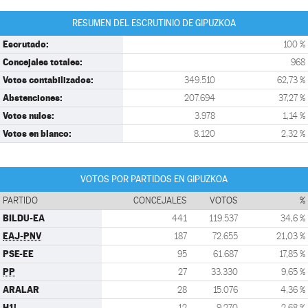
RESUMEN DEL ESCRUTINIO DE GIPUZKOA
Escrutado:
100 %
Concejales totales:
968
Votos contabilizados:
349.510
62,73 %
Abstenciones:
207.694
37,27 %
Votos nulos:
3.978
1,14 %
Votos en blanco:
8.120
2,32 %
VOTOS POR PARTIDOS EN GIPUZKOA
PARTIDO
CONCEJALES
VOTOS
%
BILDU-EA
441
119.537
34,6 %
EAJ-PNV
187
72.655
21,03 %
PSE-EE
95
61.687
17,85 %
PP
27
33.330
9,65 %
ARALAR
28
15.076
4,36 %
H1!
12
9.270
2,68 %