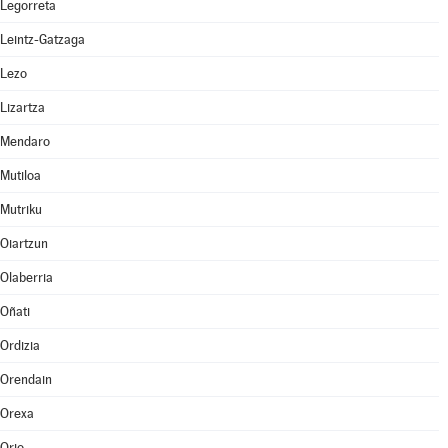
Legorreta
Leintz-Gatzaga
Lezo
Lizartza
Mendaro
Mutiloa
Mutriku
Oiartzun
Olaberria
Oñati
Ordizia
Orendain
Orexa
Orio