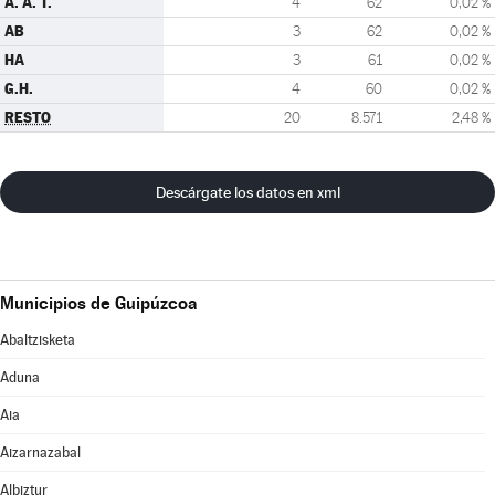
A. A. T.
4
62
0,02 %
AB
3
62
0,02 %
HA
3
61
0,02 %
G.H.
4
60
0,02 %
RESTO
20
8.571
2,48 %
Descárgate los datos en xml
Municipios de Guipúzcoa
Abaltzisketa
Aduna
Aia
Aizarnazabal
Albiztur