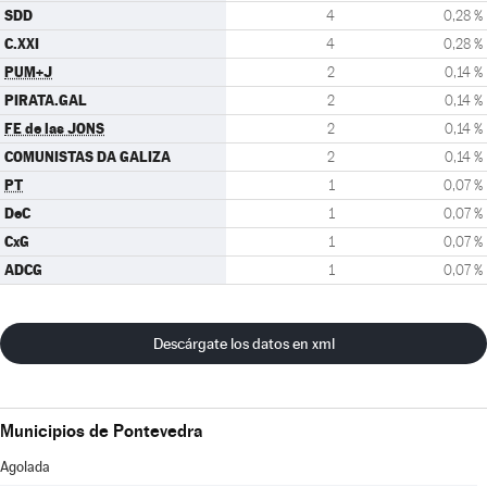
SDD
4
0,28 %
C.XXI
4
0,28 %
PUM+J
2
0,14 %
PIRATA.GAL
2
0,14 %
FE de las JONS
2
0,14 %
COMUNISTAS DA GALIZA
2
0,14 %
PT
1
0,07 %
DeC
1
0,07 %
CxG
1
0,07 %
ADCG
1
0,07 %
Descárgate los datos en xml
Municipios de Pontevedra
Agolada