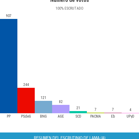
100
%
ESCRUTADO
907
244
121
82
21
7
7
4
PP
PSdeG
BNG
AGE
SCD
PACMA
Eb
UPyD
RESUMEN DEL ESCRUTINIO DE LAMA (A)