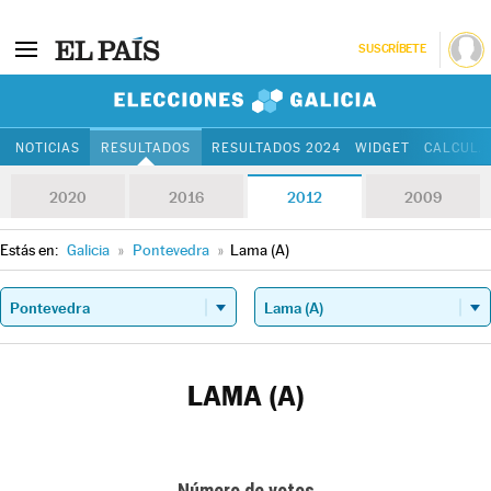
SUSCRÍBETE
Elecciones Gali
NOTICIAS
RESULTADOS
RESULTADOS 2024
WIDGET
CALCULA
2020
2016
2012
2009
Estás en:
Galicia
»
Pontevedra
»
Lama (A)
LAMA (A)
Número de votos