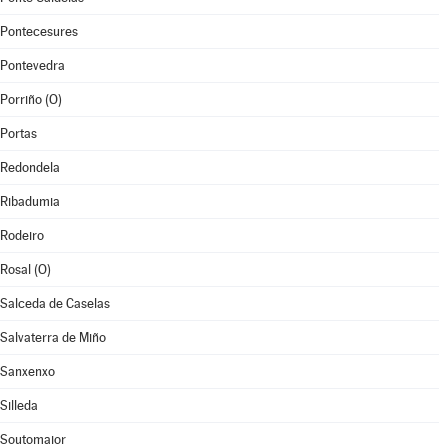
Pontecesures
Pontevedra
Porriño (O)
Portas
Redondela
Ribadumia
Rodeiro
Rosal (O)
Salceda de Caselas
Salvaterra de Miño
Sanxenxo
Silleda
Soutomaior