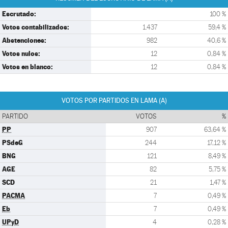
Escrutado:
100 %
Votos contabilizados:
1.437
59,4 %
Abstenciones:
982
40,6 %
Votos nulos:
12
0,84 %
Votos en blanco:
12
0,84 %
VOTOS POR PARTIDOS EN LAMA (A)
PARTIDO
VOTOS
%
PP
907
63,64 %
PSdeG
244
17,12 %
BNG
121
8,49 %
AGE
82
5,75 %
SCD
21
1,47 %
PACMA
7
0,49 %
Eb
7
0,49 %
UPyD
4
0,28 %