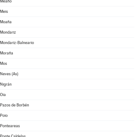
Meaño
Meis
Moaña
Mondariz
Mondariz-Balneario
Moraña
Mos
Neves (As)
Nigrán
Oia
Pazos de Borbén
Poio
Ponteareas
Ponte Caldelas