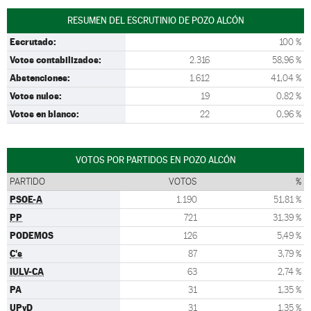
RESUMEN DEL ESCRUTINIO DE POZO ALCÓN
Escrutado:
100 %
Votos contabilizados:
2.316
58,96 %
Abstenciones:
1.612
41,04 %
Votos nulos:
19
0,82 %
Votos en blanco:
22
0,96 %
VOTOS POR PARTIDOS EN POZO ALCÓN
PARTIDO
VOTOS
%
PSOE-A
1.190
51,81 %
PP
721
31,39 %
PODEMOS
126
5,49 %
C's
87
3,79 %
IULV-CA
63
2,74 %
PA
31
1,35 %
UPyD
31
1,35 %