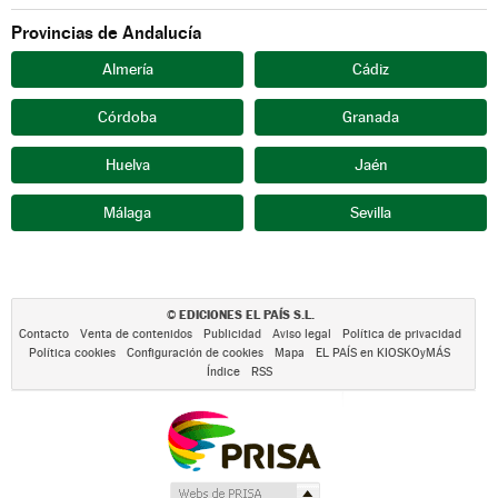
Provincias de Andalucía
Almería
Cádiz
Córdoba
Granada
Huelva
Jaén
Málaga
Sevilla
EDICIONES EL PAÍS S.L.
©
Contacto
Venta de contenidos
Publicidad
Aviso legal
Política de privacidad
Política cookies
Configuración de cookies
Mapa
EL PAÍS en KIOSKOyMÁS
Índice
RSS