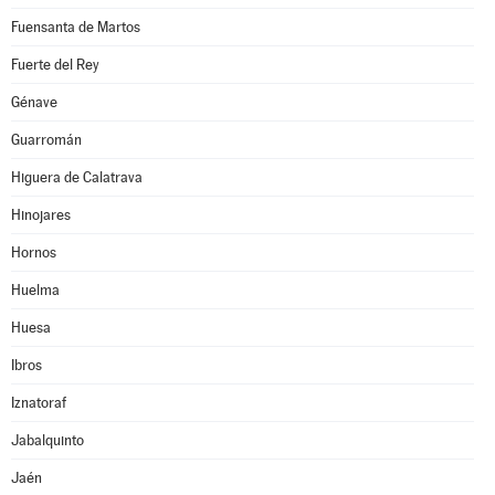
Fuensanta de Martos
Fuerte del Rey
Génave
Guarromán
Higuera de Calatrava
Hinojares
Hornos
Huelma
Huesa
Ibros
Iznatoraf
Jabalquinto
Jaén