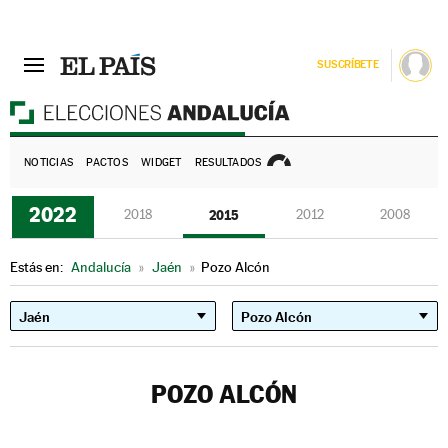
SUSCRÍBETE
E
NOTICIAS
PACTOS
WIDGET
RESULTADOS
2022
2018
2015
2012
2008
Estás en:
Andalucía
»
Jaén
»
Pozo Alcón
POZO ALCÓN