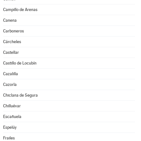
Campillo de Arenas
Canena
Carboneros
Cárcheles
Castellar
Castillo de Locubín
Cazalilla
Cazorla
Chiclana de Segura
Chilluévar
Escañuela
Espelúy
Frailes