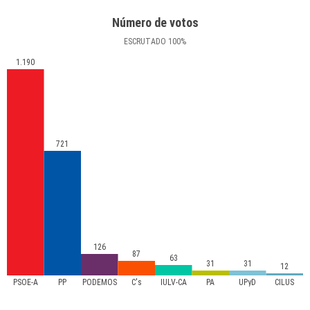
Número de votos
ESCRUTADO
100
%
1.190
721
126
87
63
31
31
12
PSOE-A
PP
PODEMOS
C's
IULV-CA
PA
UPyD
CILUS