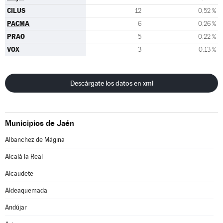
CILUS
12
0,52 %
PACMA
6
0,26 %
PRAO
5
0,22 %
VOX
3
0,13 %
Descárgate los datos en xml
Municipios de Jaén
Albanchez de Mágina
Alcalá la Real
Alcaudete
Aldeaquemada
Andújar