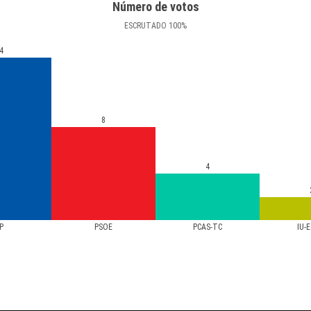
Número de votos
ESCRUTADO
100
%
4
8
4
P
PSOE
PCAS-TC
IU-