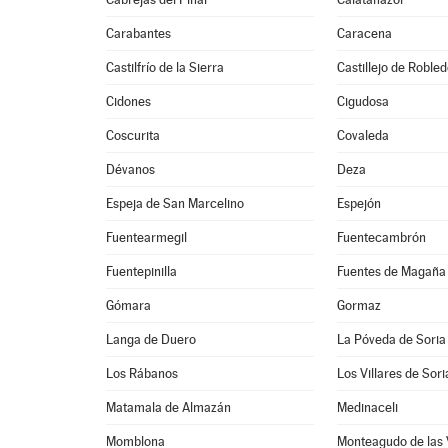
Carabantes
Caracena
Castilfrío de la Sierra
Castillejo de Roble
Cidones
Cigudosa
Coscurita
Covaleda
Dévanos
Deza
Espeja de San Marcelino
Espejón
Fuentearmegil
Fuentecambrón
Fuentepinilla
Fuentes de Magaña
Gómara
Gormaz
Langa de Duero
La Póveda de Soria
Los Rábanos
Los Villares de Sori
Matamala de Almazán
Medinaceli
Momblona
Monteagudo de las 