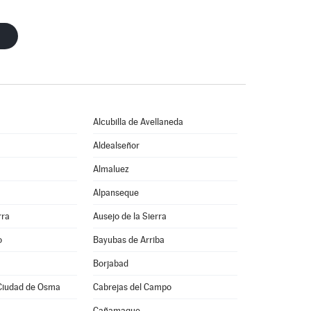
Alcubilla de Avellaneda
Aldealseñor
Almaluez
a
Alpanseque
rra
Ausejo de la Sierra
o
Bayubas de Arriba
Borjabad
Ciudad de Osma
Cabrejas del Campo
Cañamaque