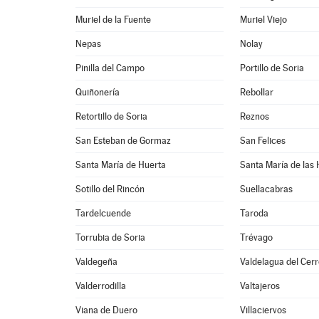
Muriel de la Fuente
Muriel Viejo
Nepas
Nolay
Pinilla del Campo
Portillo de Soria
Quiñonería
Rebollar
Retortillo de Soria
Reznos
San Esteban de Gormaz
San Felices
Santa María de Huerta
Santa María de las
Sotillo del Rincón
Suellacabras
Tardelcuende
Taroda
Torrubia de Soria
Trévago
Valdegeña
Valdelagua del Cer
Valderrodilla
Valtajeros
Viana de Duero
Villaciervos