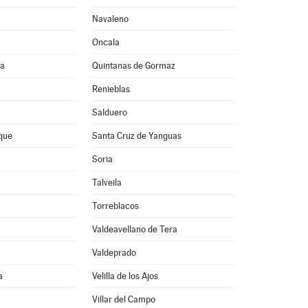
Navaleno
Oncala
da
Quintanas de Gormaz
Renieblas
Salduero
que
Santa Cruz de Yanguas
Soria
Talveila
Torreblacos
Valdeavellano de Tera
Valdeprado
a
Velilla de los Ajos
Villar del Campo