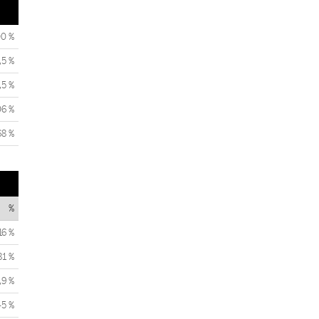
00 %
,5 %
,5 %
06 %
68 %
%
16 %
81 %
,9 %
45 %