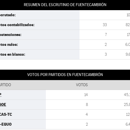
RESUMEN DEL ESCRUTINIO DE FUENTECAMBRÓN
scrutado:
1
tos contabilizados:
33
82
bstenciones:
7
17
tos nulos:
2
6,
tos en blanco:
3
9,
VOTOS POR PARTIDOS EN FUENTECAMBRÓN
ARTIDO
VOTOS
P
14
45,
SOE
8
25,
CAS-TC
4
12
U-EQUO
2
6,