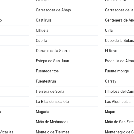
Carrascosa de Abajo
Carrascosa de la
do
Castilruiz
Centenera de An
Cihuela
Ciria
Cubilla
Cubo de la Solan
Duruelo de la Sierra
El Royo
Estepa de San Juan
Frechilla de Alm
Fuentecantos
Fuentelmonge
Fuentestrún
Garray
Herrera de Soria
Hinojosa del Ca
La Riba de Escalote
Las Aldehuelas
a
Magaña
Maján
Miño de Medinaceli
Miño de San Est
Vicarías
Montejo de Tiermes
Montenegro de 