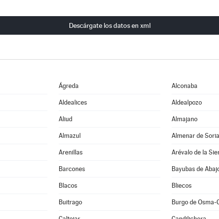
Descárgate los datos en xml
Ágreda
Alconaba
Aldealices
Aldealpozo
Aliud
Almajano
Almazul
Almenar de Sori
Arenillas
Arévalo de la Sie
Barcones
Bayubas de Abaj
Blacos
Bliecos
Buitrago
Burgo de Osma-
Caltojar
Candilichera