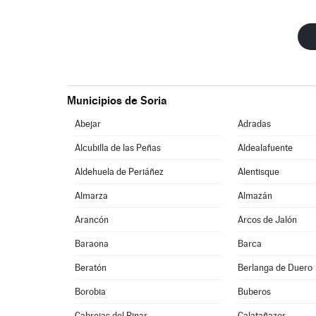
Municipios de Soria
Abejar
Adradas
Alcubilla de las Peñas
Aldealafuente
Aldehuela de Periáñez
Alentisque
Almarza
Almazán
Arancón
Arcos de Jalón
Baraona
Barca
Beratón
Berlanga de Duero
Borobia
Buberos
Cabrejas del Pinar
Calatañazor