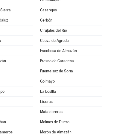
 Sierra
Casarejos
daluz
Cerbón
Cirujales del Río
a
Cueva de Ágreda
Escobosa de Almazán
azán
Fresno de Caracena
Fuentelsaz de Soria
Golmayo
mpo
La Losilla
Liceras
Matalebreras
eban
Molinos de Duero
Cameros
Morón de Almazán