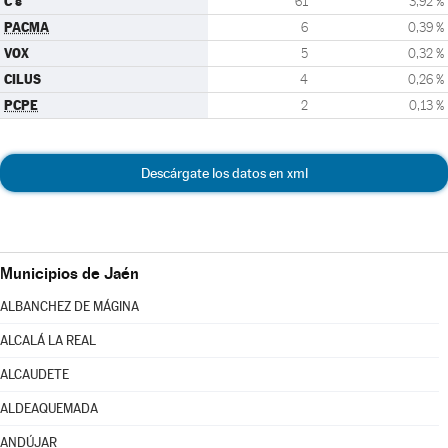
C's
61
3,92 %
PACMA
6
0,39 %
VOX
5
0,32 %
CILUS
4
0,26 %
PCPE
2
0,13 %
Descárgate los datos en xml
Municipios de Jaén
ALBANCHEZ DE MÁGINA
ALCALÁ LA REAL
ALCAUDETE
ALDEAQUEMADA
ANDÚJAR