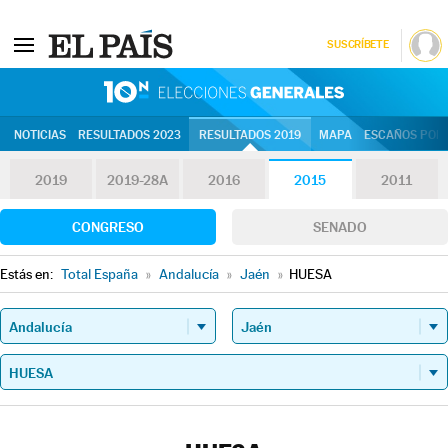
SUSCRÍBETE
10N | Eleccion
NOTICIAS
RESULTADOS 2023
RESULTADOS 2019
MAPA
ESCAÑOS POR 
2019
2019-28A
2016
2015
2011
CONGRESO
SENADO
Estás en:
Total España
»
Andalucía
»
Jaén
»
HUESA