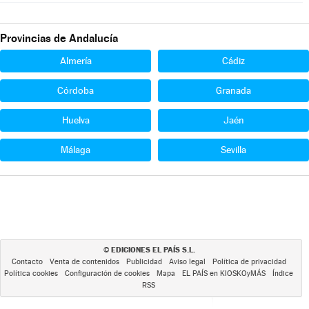
Provincias de Andalucía
Almería
Cádiz
Córdoba
Granada
Huelva
Jaén
Málaga
Sevilla
EDICIONES EL PAÍS S.L.
©
Contacto
Venta de contenidos
Publicidad
Aviso legal
Política de privacidad
Política cookies
Configuración de cookies
Mapa
EL PAÍS en KIOSKOyMÁS
Índice
RSS