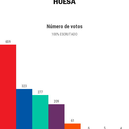
HUESA
Número de votos
100
%
ESCRUTADO
659
323
277
209
61
6
5
4