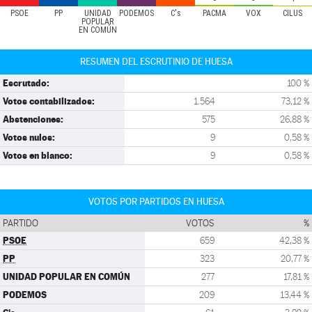
PSOE
PP
UNIDAD
PODEMOS
C's
PACMA
VOX
CILUS
POPULAR
EN COMÚN
RESUMEN DEL ESCRUTINIO DE HUESA
Escrutado:
100 %
Votos contabilizados:
1.564
73,12 %
Abstenciones:
575
26,88 %
Votos nulos:
9
0,58 %
Votos en blanco:
9
0,58 %
VOTOS POR PARTIDOS EN HUESA
PARTIDO
VOTOS
%
PSOE
659
42,38 %
PP
323
20,77 %
UNIDAD POPULAR EN COMÚN
277
17,81 %
PODEMOS
209
13,44 %