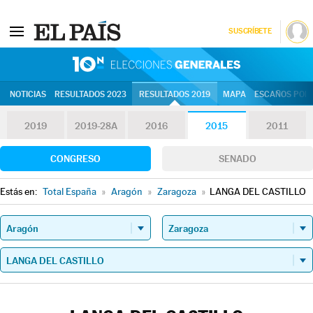
SUSCRÍBETE
10N | Eleccion
NOTICIAS
RESULTADOS 2023
RESULTADOS 2019
MAPA
ESCAÑOS POR 
2019
2019-28A
2016
2015
2011
CONGRESO
SENADO
Estás en:
Total España
»
Aragón
»
Zaragoza
»
LANGA DEL CASTILLO