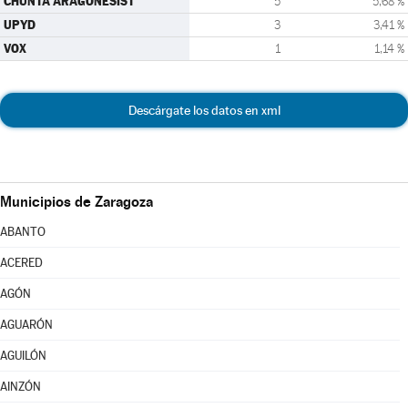
CHUNTA ARAGONESIST
5
5,68 %
UPYD
3
3,41 %
VOX
1
1,14 %
Descárgate los datos en xml
Municipios de Zaragoza
ABANTO
ACERED
AGÓN
AGUARÓN
AGUILÓN
AINZÓN