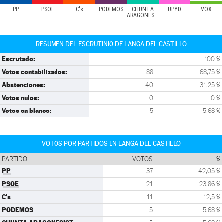
PP
PSOE
C's
PODEMOS
CHUNTA
UPYD
VOX
ARAGONESIST
RESUMEN DEL ESCRUTINIO DE LANGA DEL CASTILLO
Escrutado:
100 %
Votos contabilizados:
88
68,75 %
Abstenciones:
40
31,25 %
Votos nulos:
0
0 %
Votos en blanco:
5
5,68 %
VOTOS POR PARTIDOS EN LANGA DEL CASTILLO
PARTIDO
VOTOS
%
PP
37
42,05 %
PSOE
21
23,86 %
C's
11
12,5 %
PODEMOS
5
5,68 %