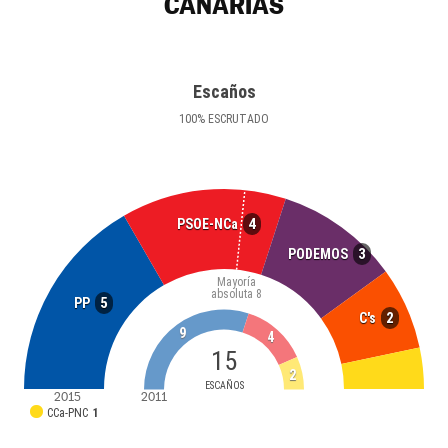
CANARIAS
Escaños
100
%
ESCRUTADO
4
PSOE-NCa
3
PODEMOS
Mayoría
absoluta
8
5
PP
2
C's
9
4
15
2
ESCAÑOS
2015
2011
CCa-PNC
1