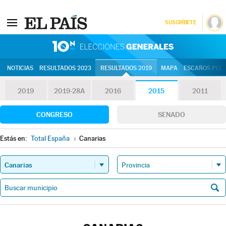
SUSCRÍBETE
10N | Eleccion
NOTICIAS
RESULTADOS 2023
RESULTADOS 2019
MAPA
ESCAÑOS POR 
2019
2019-28A
2016
2015
2011
CONGRESO
SENADO
Estás en:
Total España
»
Canarias