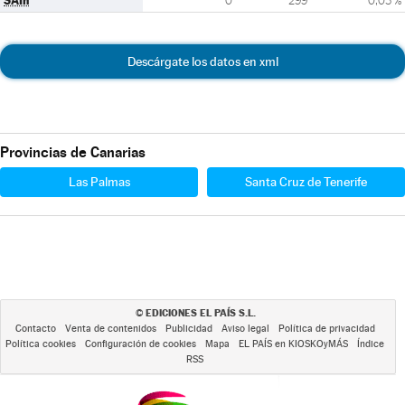
SAIn
0
299
0,03 %
Descárgate los datos en xml
Provincias de Canarias
Las Palmas
Santa Cruz de Tenerife
EDICIONES EL PAÍS S.L.
©
Contacto
Venta de contenidos
Publicidad
Aviso legal
Política de privacidad
Política cookies
Configuración de cookies
Mapa
EL PAÍS en KIOSKOyMÁS
Índice
RSS