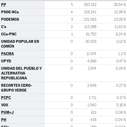
PP
5
283.312
28,54 %
PSOE-NCa
4
218.241
21,99 %
PODEMOS
3
231.063
23,28 %
C's
2
113.398
11,42 %
CCa-PNC
1
81.750
8,24 %
UNIDAD POPULAR EN
0
30.933
3,12 %
COMÚN
PACMA
0
11.874
1,2 %
UPYD
0
4.666
0,47 %
UNIDAD DEL PUEBLO Y
0
2.874
0,29 %
ALTERNATIVA
REPUBLICANA
RECORTES CERO-
0
2.648
0,27 %
GRUPO VERDE
PCPC
0
1.711
0,17 %
VOX
0
1.540
0,16 %
PUM+J
0
611
0,06 %
PH
0
438
0,04 %