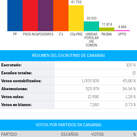
81.750
30.933
11.874
4.666
PP
PSOE-NCa
PODEMOS
C's
CCa-PNC
UNIDAD
PACMA
UPYD
POPULAR
EN
COMÚN
RESUMEN DEL ESCRUTINIO DE CANARIAS
Escrutado:
100 %
Escaños totales:
15
Votos contabilizados:
1.005.508
65,66 %
Abstenciones:
525.979
34,34 %
Votos nulos:
12.890
1,28 %
Votos en blanco:
7.260
0,73 %
VOTOS POR PARTIDOS EN CANARIAS
PARTIDO
ESCAÑOS
VOTOS
%