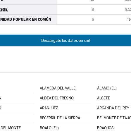
PSOE
8
9,5
NIDAD POPULAR EN COMÚN
6
7,1
Descárgate los datos en xml
ALAMEDA DEL VALLE
ÁLAMO (EL)
N
ALDEA DEL FRESNO
ALGETE
O
ARANJUEZ
ARGANDA DEL REY
BECERRIL DE LA SIERRA
BELMONTE DE TAJ
 DEL MONTE
BOALO (EL)
BRAOJOS