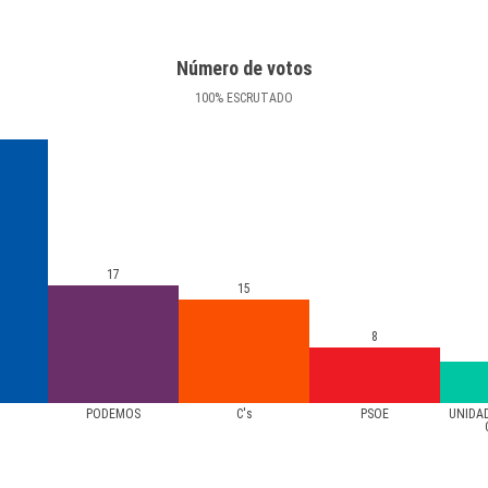
Número de votos
100
%
ESCRUTADO
17
15
8
PODEMOS
C's
PSOE
UNIDA