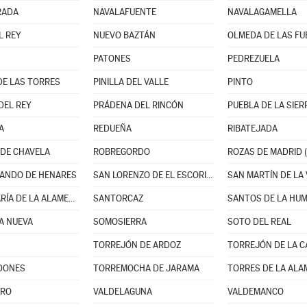
RADA
NAVALAFUENTE
NAVALAGAMELLA
L REY
NUEVO BAZTÁN
OLMEDA DE LAS FU
PATONES
PEDREZUELA
DE LAS TORRES
PINILLA DEL VALLE
PINTO
DEL REY
PRÁDENA DEL RINCÓN
PUEBLA DE LA SIER
A
REDUEÑA
RIBATEJADA
DE CHAVELA
ROBREGORDO
ROZAS DE MADRID (
ANDO DE HENARES
SAN LORENZO DE EL ESCORIAL
SAN MARTÍN DE LA
SANTA MARÍA DE LA ALAMEDA
SANTORCAZ
SANTOS DE LA HUM
LA NUEVA
SOMOSIERRA
SOTO DEL REAL
TORREJÓN DE ARDOZ
TORREJÓN DE LA 
DONES
TORREMOCHA DE JARAMA
TORRES DE LA ALA
ERO
VALDELAGUNA
VALDEMANCO