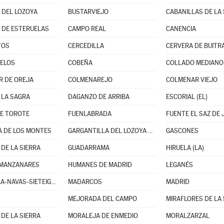
 DEL LOZOYA
BUSTARVIEJO
CABANILLAS DE LA 
DE ESTERUELAS
CAMPO REAL
CANENCIA
TOS
CERCEDILLA
CERVERA DE BUITR
ELOS
COBEÑA
COLLADO MEDIANO
 DE OREJA
COLMENAREJO
COLMENAR VIEJO
 LA SAGRA
DAGANZO DE ARRIBA
ESCORIAL (EL)
E TOROTE
FUENLABRADA
FUENTE EL SAZ DE
 DE LOS MONTES
GARGANTILLA DEL LOZOYA Y PINILLA DE BUITRAGO
GASCONES
 DE LA SIERRA
GUADARRAMA
HIRUELA (LA)
 MANZANARES
HUMANES DE MADRID
LEGANÉS
LOZOYUELA-NAVAS-SIETEIGLESIAS
MADARCOS
MADRID
MEJORADA DEL CAMPO
MIRAFLORES DE LA 
DE LA SIERRA
MORALEJA DE ENMEDIO
MORALZARZAL