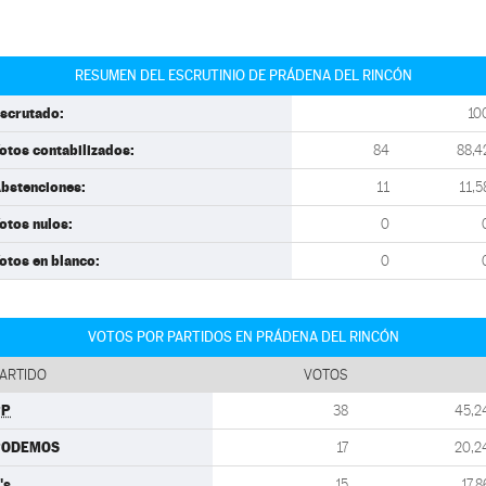
RESUMEN DEL ESCRUTINIO DE PRÁDENA DEL RINCÓN
scrutado:
10
otos contabilizados:
84
88,4
bstenciones:
11
11,5
otos nulos:
0
otos en blanco:
0
VOTOS POR PARTIDOS EN PRÁDENA DEL RINCÓN
ARTIDO
VOTOS
PP
38
45,2
PODEMOS
17
20,2
's
15
17,8