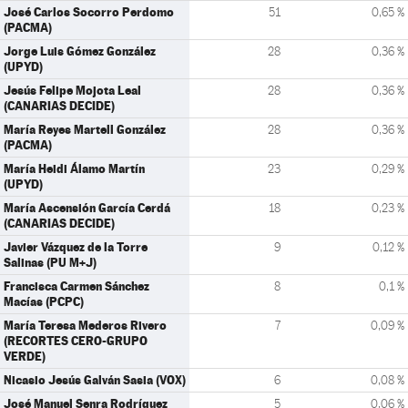
José Carlos Socorro Perdomo
51
0,65 %
(PACMA)
Jorge Luis Gómez González
28
0,36 %
(UPYD)
Jesús Felipe Mojota Leal
28
0,36 %
(CANARIAS DECIDE)
María Reyes Martell González
28
0,36 %
(PACMA)
María Heidi Álamo Martín
23
0,29 %
(UPYD)
María Ascensión García Cerdá
18
0,23 %
(CANARIAS DECIDE)
Javier Vázquez de la Torre
9
0,12 %
Salinas (PU M+J)
Francisca Carmen Sánchez
8
0,1 %
Macías (PCPC)
María Teresa Mederos Rivero
7
0,09 %
(RECORTES CERO-GRUPO
VERDE)
Nicasio Jesús Galván Sasia (VOX)
6
0,08 %
José Manuel Senra Rodríguez
5
0,06 %