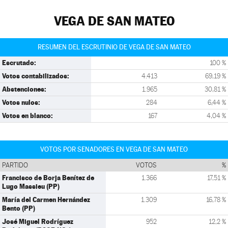
VEGA DE SAN MATEO
RESUMEN DEL ESCRUTINIO DE VEGA DE SAN MATEO
Escrutado:
100 %
Votos contabilizados:
4.413
69,19 %
Abstenciones:
1.965
30,81 %
Votos nulos:
284
6,44 %
Votos en blanco:
167
4,04 %
VOTOS POR SENADORES EN VEGA DE SAN MATEO
PARTIDO
VOTOS
%
Francisco de Borja Benítez de
1.366
17,51 %
Lugo Massieu (PP)
María del Carmen Hernández
1.309
16,78 %
Bento (PP)
José Miguel Rodríguez
952
12,2 %