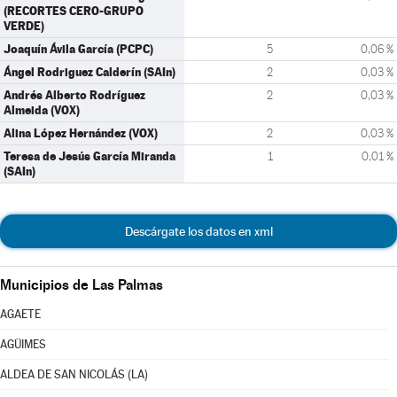
(RECORTES CERO-GRUPO
VERDE)
Joaquín Ávila García (PCPC)
5
0,06 %
Ángel Rodriguez Calderín (SAIn)
2
0,03 %
Andrés Alberto Rodríguez
2
0,03 %
Almeida (VOX)
Alina López Hernández (VOX)
2
0,03 %
Teresa de Jesús García Miranda
1
0,01 %
(SAIn)
Descárgate los datos en xml
Municipios de Las Palmas
AGAETE
AGÜIMES
ALDEA DE SAN NICOLÁS (LA)