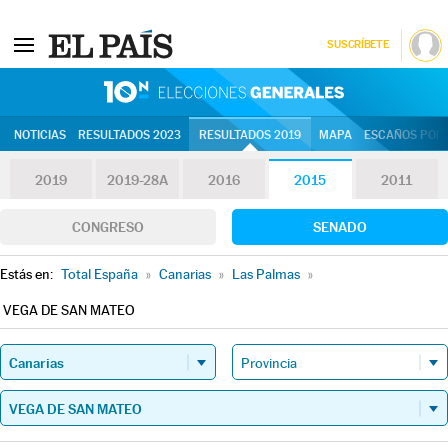
SUSCRÍBETE
10N | Eleccion
NOTICIAS
RESULTADOS 2023
RESULTADOS 2019
MAPA
ESCAÑOS POR 
2019
2019-28A
2016
2015
2011
CONGRESO
SENADO
Estás en:
Total España
»
Canarias
»
Las Palmas
»
VEGA DE SAN MATEO