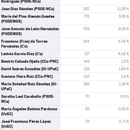
Rodríguez (PSOE-NCa)
Juan Díaz Sánchez (PSOE-NCa)
932
11,95 %
María del Pino Alemán Guedes
776
9,95 %
(PODEMOS)
Jose Antonio de León Hernández
708
9,08 %
(PODEMOS)
Francisco (Fran) de Torres
354
4,54 %
Fernández (C's)
Leticia García Díaz (C's)
317
4,06 %
Beatriz Calzada Ojeda (CCa-PNC)
148
1,9 %
David Suárez González (IU-UPeC)
128
1,64 %
Gustavo Viera Ruíz (CCa-PNC)
125
1,6 %
María Soledad Ruíz Sánchez (IU-
106
1,36 %
UPeC)
Saraiba Leal Caraballo (PSOE-
70
0,9 %
NCa)
María Ángeles Batista Perdomo
65
0,83 %
(UxGC)
José Francisco Pérez López
55
0,71 %
(UxGC)