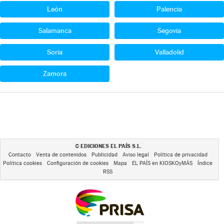
León
Palencia
Salamanca
Segovia
Soria
Valladolid
Zamora
EDICIONES EL PAÍS S.L.
©
Contacto
Venta de contenidos
Publicidad
Aviso legal
Política de privacidad
Política cookies
Configuración de cookies
Mapa
EL PAÍS en KIOSKOyMÁS
Índice
RSS