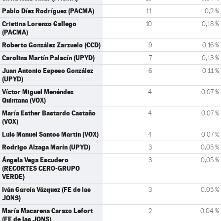
Pablo Díez Rodríguez (PACMA)
11
0,2 %
Cristina Lorenzo Gallego
10
0,18 %
(PACMA)
Roberto González Zarzuelo (CCD)
9
0,16 %
Carolina Martín Palacín (UPYD)
7
0,13 %
Juan Antonio Espeso González
6
0,11 %
(UPYD)
Víctor Miguel Menéndez
4
0,07 %
Quintana (VOX)
María Esther Bastardo Castaño
4
0,07 %
(VOX)
Luis Manuel Santos Martín (VOX)
4
0,07 %
Rodrigo Alzaga Marín (UPYD)
3
0,05 %
Ángela Vega Escudero
3
0,05 %
(RECORTES CERO-GRUPO
VERDE)
Iván García Vázquez (FE de las
3
0,05 %
JONS)
María Macarena Carazo Lefort
2
0,04 %
(FE de las JONS)