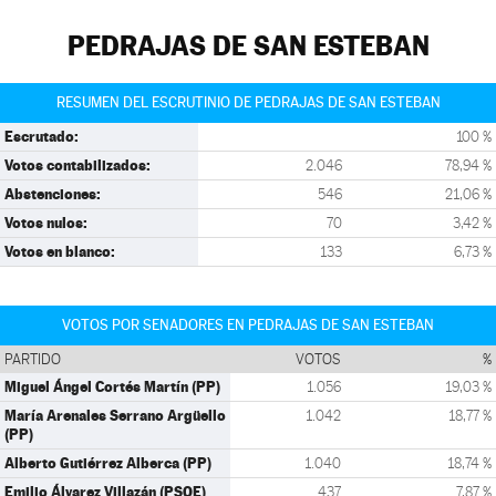
PEDRAJAS DE SAN ESTEBAN
RESUMEN DEL ESCRUTINIO DE PEDRAJAS DE SAN ESTEBAN
Escrutado:
100 %
Votos contabilizados:
2.046
78,94 %
Abstenciones:
546
21,06 %
Votos nulos:
70
3,42 %
Votos en blanco:
133
6,73 %
VOTOS POR SENADORES EN PEDRAJAS DE SAN ESTEBAN
PARTIDO
VOTOS
%
Miguel Ángel Cortés Martín (PP)
1.056
19,03 %
María Arenales Serrano Argüello
1.042
18,77 %
(PP)
Alberto Gutiérrez Alberca (PP)
1.040
18,74 %
Emilio Álvarez Villazán (PSOE)
437
7,87 %