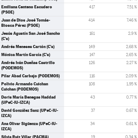
Emiliana Centeno Escudero
417
7,51 %
(PSOE)
Juan de Dios José Tomás-
414
7,46 %
Biosca Pérez (PSOE)
Jesús Agustín San José Sancho
161
2,9 %
(C's)
Andrés Meneses Cartón (C's)
149
2,68 %
Mónica Martín García (C's)
147
2,65 %
Andrés Iván Dueñas Castrillo
126
2,27 %
(PODEMOS)
Pilar Abad Carbajo (PODEMOS)
116
2,09 %
Polivio Armando Cuichan
108
1,95 %
Cuichan (PODEMOS)
Doris María Benegas Haddad
43
0,77 %
(UPeC-IU-IZCA)
David González Sanz (UPeC-IU-
37
0,67 %
IZCA)
Ana Olivar Sigüenza (UPeC-IU-
34
0,61 %
IZCA)
Silvia Ruiz Villar (PACMA)
19
0,34 %