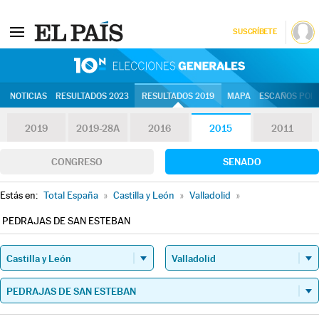
SUSCRÍBETE
10N | Eleccion
NOTICIAS
RESULTADOS 2023
RESULTADOS 2019
MAPA
ESCAÑOS POR 
2019
2019-28A
2016
2015
2011
CONGRESO
SENADO
Estás en:
Total España
»
Castilla y León
»
Valladolid
»
PEDRAJAS DE SAN ESTEBAN