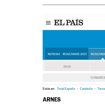
NOTICIAS
RESULTADOS 2023
RESULTADO
2019
CONGRE
Estás en:
Total España
»
Cataluña
»
Tarr
ARNES