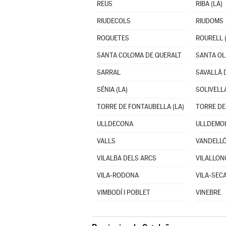
REUS
RIBA (LA)
RIUDECOLS
RIUDOMS
ROQUETES
ROURELL (
SANTA COLOMA DE QUERALT
SANTA OL
SARRAL
SAVALLÀ 
SÉNIA (LA)
SOLIVELL
TORRE DE FONTAUBELLA (LA)
TORRE DE
ULLDECONA
ULLDEMO
VALLS
VILALBA DELS ARCS
VILALLON
VILA-RODONA
VILA-SEC
VIMBODÍ I POBLET
VINEBRE