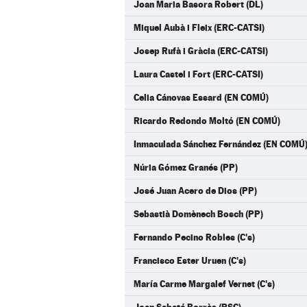
Joan Maria Basora Robert (DL)
Miquel Aubà i Fleix (ERC-CATSI)
Josep Rufà i Gràcia (ERC-CATSI)
Laura Castel i Fort (ERC-CATSI)
Celia Cánovas Essard (EN COMÚ)
Ricardo Redondo Moltó (EN COMÚ)
Inmaculada Sánchez Fernández (EN COMÚ
Núria Gómez Granés (PP)
José Juan Acero de Dios (PP)
Sebastià Domènech Bosch (PP)
Fernando Pecino Robles (C's)
Francisco Ester Uruen (C's)
María Carme Margalef Vernet (C's)