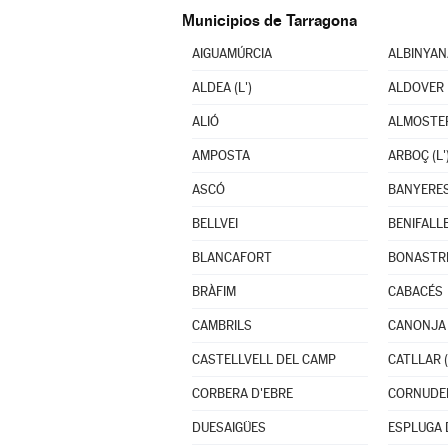
Municipios de Tarragona
AIGUAMÚRCIA
ALBINYAN
ALDEA (L')
ALDOVER
ALIÓ
ALMOSTE
AMPOSTA
ARBOÇ (L'
ASCÓ
BANYERES
BELLVEI
BENIFALL
BLANCAFORT
BONASTR
BRÀFIM
CABACÉS
CAMBRILS
CANONJA 
CASTELLVELL DEL CAMP
CATLLAR (
CORBERA D'EBRE
CORNUDE
DUESAIGÜES
ESPLUGA D