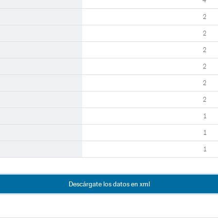
4
2
2
2
2
2
2
1
1
1
Descárgate los datos en xml