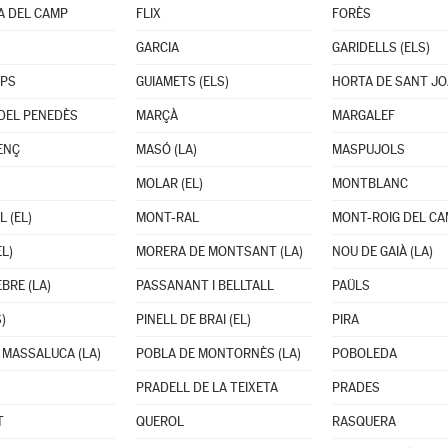
A DEL CAMP
FLIX
FORÈS
GARCIA
GARIDELLS (ELS)
OPS
GUIAMETS (ELS)
HORTA DE SANT J
DEL PENEDÈS
MARÇÀ
MARGALEF
ENÇ
MASÓ (LA)
MASPUJOLS
MOLAR (EL)
MONTBLANC
 (EL)
MONT-RAL
MONT-ROIG DEL C
L)
MORERA DE MONTSANT (LA)
NOU DE GAIÀ (LA)
BRE (LA)
PASSANANT I BELLTALL
PAÜLS
)
PINELL DE BRAI (EL)
PIRA
 MASSALUCA (LA)
POBLA DE MONTORNÈS (LA)
POBOLEDA
PRADELL DE LA TEIXETA
PRADES
T
QUEROL
RASQUERA