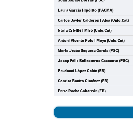
Joan Sabaté Borràs (PSC)
Laura García Hipólito (PACMA)
Carlos Javier Calderón i Aisa (Unio.Cat)
Núria Crivillé i Miró (Unio.Cat)
Antoni Vicente Polo i Moya (Unio.Cat)
Maria Jesús Sequera Garcia (PSC)
Josep Fèlix Ballesteros Casanova (PSC)
Prudenci López Galán (EB)
Conxita Benito Giménez (EB)
Enric Reche Gabarrón (EB)