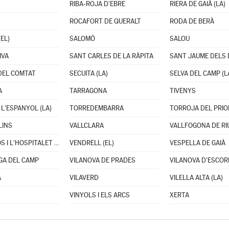
RIBA-ROJA D'EBRE
RIERA DE GAIÀ (LA)
ROCAFORT DE QUERALT
RODA DE BERÀ
EL)
SALOMÓ
SALOU
IVA
SANT CARLES DE LA RÀPITA
SANT JAUME DELS
DEL COMTAT
SECUITA (LA)
SELVA DEL CAMP (L
A
TARRAGONA
TIVENYS
 L'ESPANYOL (LA)
TORREDEMBARRA
TORROJA DEL PRIO
LINS
VALLCLARA
VALLFOGONA DE R
VANDELLÒS I L'HOSPITALET DE L'INFANT
VENDRELL (EL)
VESPELLA DE GAIÀ
GA DEL CAMP
VILANOVA DE PRADES
VILANOVA D'ESCO
A
VILAVERD
VILELLA ALTA (LA)
VINYOLS I ELS ARCS
XERTA