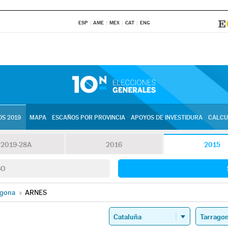
ESP
AME
MEX
CAT
ENG
S 2019
MAPA
ESCAÑOS POR PROVINCIA
APOYOS DE INVESTIDURA
CALCU
2019-28A
2016
2015
SO
agona
»
ARNES