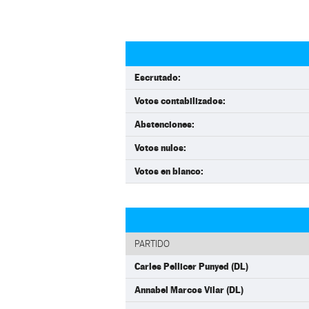
Escrutado:
Votos contabilizados:
Abstenciones:
Votos nulos:
Votos en blanco:
PARTIDO
Carles Pellicer Punyed (DL)
Annabel Marcos Vilar (DL)