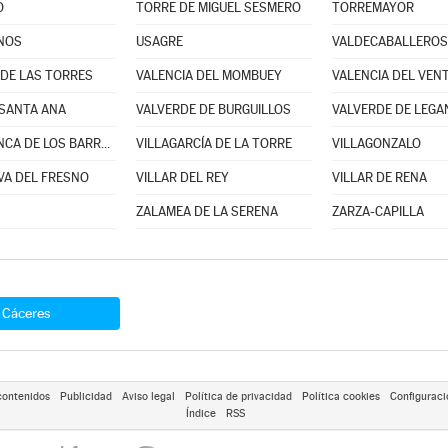
O
TORRE DE MIGUEL SESMERO
TORREMAYOR
NOS
USAGRE
VALDECABALLEROS
 DE LAS TORRES
VALENCIA DEL MOMBUEY
VALENCIA DEL VEN
 SANTA ANA
VALVERDE DE BURGUILLOS
VALVERDE DE LEGA
VILLAFRANCA DE LOS BARROS
VILLAGARCÍA DE LA TORRE
VILLAGONZALO
VA DEL FRESNO
VILLAR DEL REY
VILLAR DE RENA
ZALAMEA DE LA SERENA
ZARZA-CAPILLA
Cáceres
contenidos
Publicidad
Aviso legal
Política de privacidad
Política cookies
Configuraci
Índice
RSS