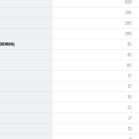
629
291
285
285
PODEMOS)
81
81
80
37
37
35
21
17
15