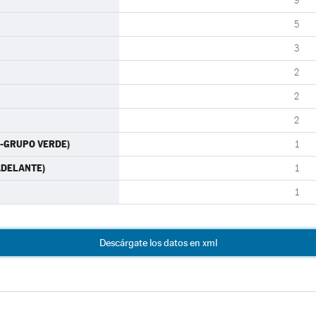
9
5
3
2
2
2
O-GRUPO VERDE)
1
 ADELANTE)
1
1
Descárgate los datos en xml