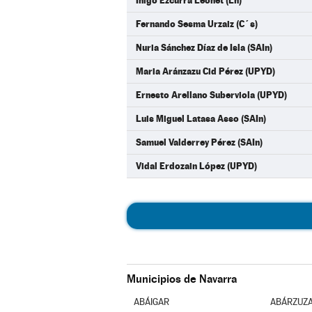
Iñigo Ezcurra Leonet (Ln)
Fernando Sesma Urzaiz (C´s)
Nuria Sánchez Díaz de Isla (SAIn)
Maria Aránzazu Cid Pérez (UPYD)
Ernesto Arellano Suberviola (UPYD)
Luis Miguel Latasa Asso (SAIn)
Samuel Valderrey Pérez (SAIn)
Vidal Erdozain López (UPYD)
Municipios de Navarra
ABÁIGAR
ABÁRZUZ