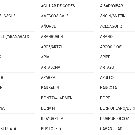
AGUILAR DE CODÉS
AIBAR/OIBAR
ALSASUA
AMÉSCOA BAJA
ANCÍN/ANTZIN
AÑORBE
AOIZ/AGOITZ
CHE/ARANARATXE
ARANGUREN
ARANO
ARCE/ARTZI
ARCOS (LOS)
S
ARIA
ARIBE
ARTAJONA
ARTAZU
EGI
AZAGRA
AZUELO
IN
BARBARIN
BARGOTA
BEINTZA-LABAIEN
BEIRE
NA
BERIÁIN
BERRIOPLANO/BERR
BIDAURRETA
BIURRUN-OLCOZ
/BURLATA
BUSTO (EL)
CABANILLAS