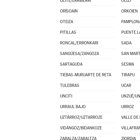
OLITE/ERRIBERRI
OLLO
ORÍSOAIN
ORKOIEN
OTEIZA
PAMPLON
PITILLAS
PUENTE L
RONCAL/ERRONKARI
SADA
SANGÜESA/ZANGOZA
SAN MART
SARTAGUDA
SESMA
TIEBAS-MURUARTE DE RETA
TIRAPU
TULEBRAS
UCAR
UNCITI
UNZUÉ/U
URRAUL BAJO
URROZ
UZTÁRROZ/UZTARROZE
VALLE DE
VIDÁNGOZ/BIDANKOZE
VILLAFRA
ZABALZA/ZABALTZA
ZIORDIA