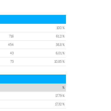
100 %
716
61,2 %
454
38,8 %
43
6,01 %
73
10,85 %
%
17,79 %
17,32 %