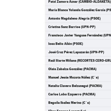
Patxi Zamora Aznar (CAMBIO-ALDAKETA)
María Blanca Yolanda González García (P
Antonio Magdaleno Alegría (PSOE)
Cristina Sanz Barrios (UPN-PP)
Francisco Javier Yanguas Fernández (UP
Iosu Belio Añón (PSOE)
José Cruz Pérez Lapazarán (UPN-PP)
Raúl Iliarte Miñana (RECORTES CERO-G
Olaia Zabalza González (PACMA)
Manuel Jesús Mozota Núñez (C´s)
Natalia Clavero Belzunegui (PACMA)
Carlos Lobo Ezquerro (PACMA)
Begoña Ibañez Merino (C´s)