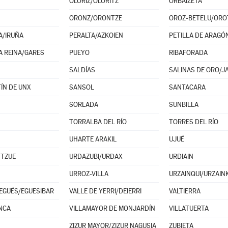
OLÓRIZ/OLORITZ
ORBAIZETA
ORONZ/ORONTZE
A/IRUÑA
PERALTA/AZKOIEN
PETILLA DE ARAGÓ
A REINA/GARES
PUEYO
RIBAFORADA
SALDÍAS
SALINAS DE ORO/JA
ÍN DE UNX
SANSOL
SANTACARA
SORLADA
SUNBILLA
TORRALBA DEL RÍO
TORRES DEL RÍO
UHARTE ARAKIL
UJUÉ
NTZUE
URDAZUBI/URDAX
URDIAIN
URROZ-VILLA
URZAINQUI/URZAINK
 EGÜÉS/EGUESIBAR
VALLE DE YERRI/DEIERRI
VALTIERRA
NCA
VILLAMAYOR DE MONJARDÍN
VILLATUERTA
ZIZUR MAYOR/ZIZUR NAGUSIA
ZUBIETA