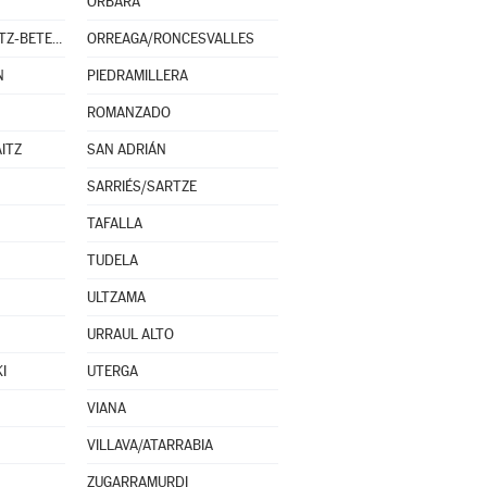
ORBARA
OROZ-BETELU/OROTZ-BETELU
ORREAGA/RONCESVALLES
N
PIEDRAMILLERA
ROMANZADO
ITZ
SAN ADRIÁN
SARRIÉS/SARTZE
TAFALLA
TUDELA
ULTZAMA
URRAUL ALTO
I
UTERGA
VIANA
VILLAVA/ATARRABIA
ZUGARRAMURDI