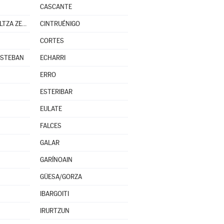
CASCANTE
CENDEA DE OLZA/OLTZA ZENDEA
CINTRUÉNIGO
CORTES
ESTEBAN
ECHARRI
ERRO
ESTERIBAR
EULATE
FALCES
GALAR
GARÍNOAIN
GÜESA/GORZA
IBARGOITI
IRURTZUN