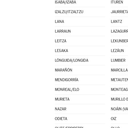
ISABA/IZABA
ITUREN
IZALZU/ITZALTZU
JAURRIET
LANA
LANTZ
LARRAUN
LAZAGURR
LEITZA
LEKUNBER
LESAKA
LEZÁUN
LÓNGUIDA/LONGIDA
LUMBIER
MARAÑÓN
MARCILLA
MENDIGORRÍA
METAUTE
MONREAL/ELO
MONTEAG
MURIETA
MURILLO 
NAZAR
ODIETA
OIZ