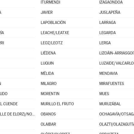
ITURMENDI
IZAGAONDOA
A
JAVIER
JUSLAPEÑA
LAPOBLACIÓN
LARRAGA
ÍA
LEACHE/LEATXE
LEGARDA
RI
LEOZ/LEOTZ
LERGA
LIÉDENA
LIZOÁIN-ARRIASGOI
LUQUIN
LUZAIDE/VALCARLO
MÉLIDA
MENDAVIA
N
MILAGRO
MIRAFUENTES
UDO
MORENTIN
MUES
EL CUENDE
MURILLO EL FRUTO
MURUZÁBAL
NOÁIN (VALLE DE ELORZ)/NOAIN (ELORTZIBAR)
OBANOS
OCHAGAVÍA/OTSAG
OLAIBAR
OLAZTI/OLAZAGUTÍ