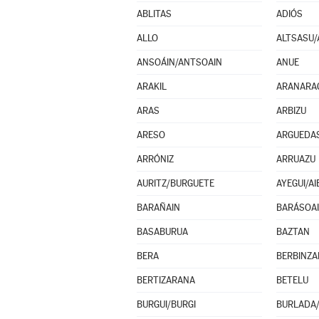
ABLITAS
ADIÓS
ALLO
ALTSASU/
ANSOÁIN/ANTSOAIN
ANUE
ARAKIL
ARANARA
ARAS
ARBIZU
ARESO
ARGUEDA
ARRÓNIZ
ARRUAZU
AURITZ/BURGUETE
AYEGUI/AI
BARAÑAIN
BARÁSOA
BASABURUA
BAZTAN
BERA
BERBINZA
BERTIZARANA
BETELU
BURGUI/BURGI
BURLADA