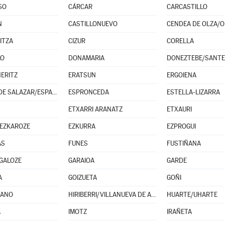
SO
CÁRCAR
CARCASTILLO
N
CASTILLONUEVO
RITZA
CIZUR
CORELLA
LO
DONAMARIA
DONEZTEBE/SANT
NERITZ
ERATSUN
ERGOIENA
ESPARZA DE SALAZAR/ESPARTZA ZARAITZU
ESPRONCEDA
ESTELLA-LIZARRA
ETXARRI ARANATZ
ETXAURI
EZKAROZE
EZKURRA
EZPROGUI
AS
FUNES
FUSTIÑANA
GALOZE
GARAIOA
GARDE
A
GOIZUETA
GOÑI
LANO
HIRIBERRI/VILLANUEVA DE AEZKOA
HUARTE/UHARTE
A
IMOTZ
IRAÑETA