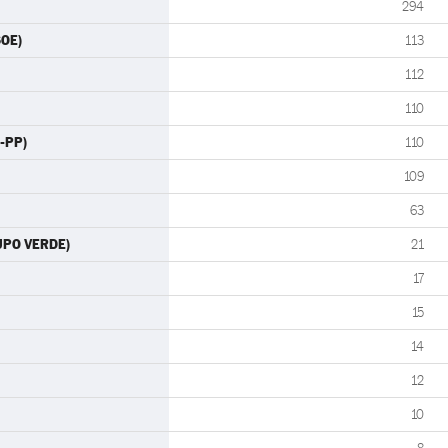
294
SOE)
113
112
110
N-PP)
110
109
63
RUPO VERDE)
21
17
15
14
12
10