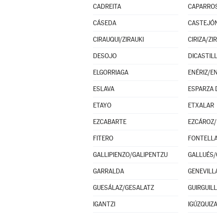
CADREITA
CAPARRO
CÁSEDA
CASTEJÓ
CIRAUQUI/ZIRAUKI
CIRIZA/ZI
DESOJO
DICASTIL
ELGORRIAGA
ENÉRIZ/E
ESLAVA
ETAYO
ETXALAR
EZCABARTE
EZCÁROZ/
FITERO
FONTELL
GALLIPIENZO/GALIPENTZU
GALLUÉS/
GARRALDA
GENEVILL
GUESÁLAZ/GESALATZ
GUIRGUIL
IGANTZI
IGÚZQUIZ