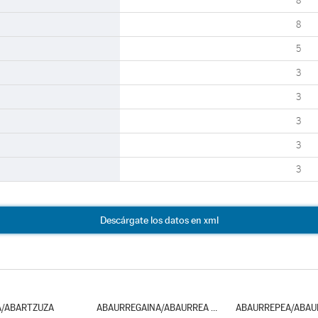
8
8
5
3
3
3
3
3
Descárgate los datos en xml
A/ABARTZUZA
ABAURREGAINA/ABAURREA ALTA