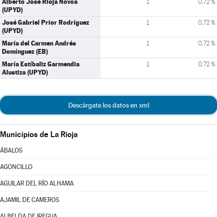
Alberto José Rioja Novoa
1
0,72 %
(UPYD)
José Gabriel Prior Rodríguez
1
0,72 %
(UPYD)
María del Carmen Andrés
1
0,72 %
Domínguez (EB)
María Estíbaliz Garmendia
1
0,72 %
Alustiza (UPYD)
Descárgate los datos en xml
Municipios de La Rioja
ÁBALOS
AGONCILLO
AGUILAR DEL RÍO ALHAMA
AJAMIL DE CAMEROS
ALBELDA DE IREGUA