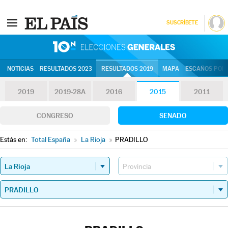
SUSCRÍBETE
10N | Eleccion
NOTICIAS
RESULTADOS 2023
RESULTADOS 2019
MAPA
ESCAÑOS POR 
2019
2019-28A
2016
2015
2011
CONGRESO
SENADO
Estás en:
Total España
»
La Rioja
»
PRADILLO