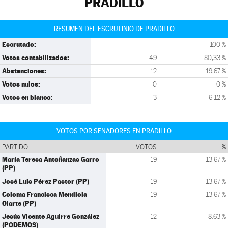
PRADILLO
RESUMEN DEL ESCRUTINIO DE PRADILLO
Escrutado:
100 %
Votos contabilizados:
49
80,33 %
Abstenciones:
12
19,67 %
Votos nulos:
0
0 %
Votos en blanco:
3
6,12 %
VOTOS POR SENADORES EN PRADILLO
PARTIDO
VOTOS
%
María Teresa Antoñanzas Garro
19
13,67 %
(PP)
José Luis Pérez Pastor (PP)
19
13,67 %
Coloma Francisca Mendiola
19
13,67 %
Olarte (PP)
Jesús Vicente Aguirre González
12
8,63 %
(PODEMOS)