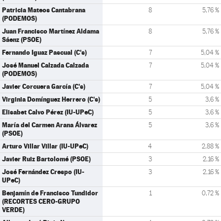
Patricia Mateos Cantabrana
8
5,76 %
(PODEMOS)
Juan Francisco Martínez Aldama
8
5,76 %
Sáenz (PSOE)
Fernando Iguaz Pascual (C's)
7
5,04 %
José Manuel Calzada Calzada
7
5,04 %
(PODEMOS)
Javier Corcuera García (C's)
7
5,04 %
Virginia Domínguez Herrero (C's)
5
3,6 %
Elisabet Calvo Pérez (IU-UPeC)
5
3,6 %
María del Carmen Arana Álvarez
5
3,6 %
(PSOE)
Arturo Villar Villar (IU-UPeC)
4
2,88 %
Javier Ruiz Bartolomé (PSOE)
3
2,16 %
José Fernández Crespo (IU-
3
2,16 %
UPeC)
Benjamín de Francisco Tundidor
1
0,72 %
(RECORTES CERO-GRUPO
VERDE)