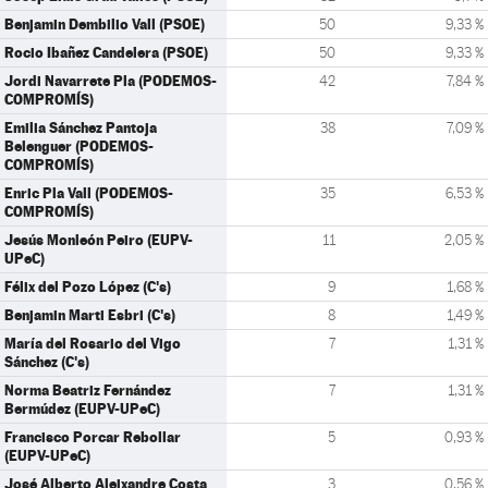
Benjamin Dembilio Vall (PSOE)
50
9,33 %
Rocio Ibañez Candelera (PSOE)
50
9,33 %
Jordi Navarrete Pla (PODEMOS-
42
7,84 %
COMPROMÍS)
Emilia Sánchez Pantoja
38
7,09 %
Belenguer (PODEMOS-
COMPROMÍS)
Enric Pla Vall (PODEMOS-
35
6,53 %
COMPROMÍS)
Jesús Monleón Peiro (EUPV-
11
2,05 %
UPeC)
Félix del Pozo López (C's)
9
1,68 %
Benjamin Marti Esbri (C's)
8
1,49 %
María del Rosario del Vigo
7
1,31 %
Sánchez (C's)
Norma Beatriz Fernández
7
1,31 %
Bermúdez (EUPV-UPeC)
Francisco Porcar Rebollar
5
0,93 %
(EUPV-UPeC)
José Alberto Aleixandre Costa
3
0,56 %