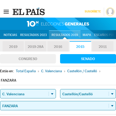
SUSCRÍBETE
10N | Eleccion
NOTICIAS
RESULTADOS 2023
RESULTADOS 2019
MAPA
ESCAÑOS POR 
2019
2019-28A
2016
2015
2011
CONGRESO
SENADO
Estás en:
Total España
»
C. Valenciana
»
Castellón / Castelló
»
FANZARA