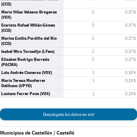
(CCD)
Maria Viñas Velasco Brogeras
2
0,37 %
(VOX)
Evaristo Rafael Millán Gómez
2
0,37 %
(CCD)
Marina Emilia Pardillo del Río
2
0,37 %
(CCD)
Isabel Mira Tornadijo (I.Fem)
2
0,37 %
Elisabet Rodrigo Barreda
2
0,37 %
(PACMA)
Luis Andrés Cisneros (VOX)
1
0,19 %
María Teresa Monferrer
1
0,19 %
Delíbano (UPYD)
Luciano Ferrer Pons (VOX)
1
0,19 %
Descárgate los datos en xml
Municipios de Castellón / Castelló