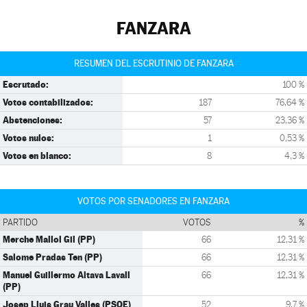
FANZARA
RESUMEN DEL ESCRUTINIO DE FANZARA
Escrutado:
100 %
Votos contabilizados:
187
76,64 %
Abstenciones:
57
23,36 %
Votos nulos:
1
0,53 %
Votos en blanco:
8
4,3 %
VOTOS POR SENADORES EN FANZARA
PARTIDO
VOTOS
%
Merche Mallol Gil (PP)
66
12,31 %
Salome Pradas Ten (PP)
66
12,31 %
Manuel Guillermo Altava Lavall
66
12,31 %
(PP)
Josep Lluis Grau Valles (PSOE)
52
9,7 %