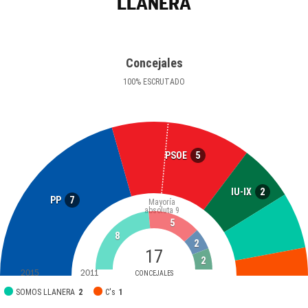
LLANERA
Concejales
100
%
ESCRUTADO
5
PSOE
2
IU-IX
7
PP
Mayoría
absoluta
9
5
8
2
17
2
2015
2011
CONCEJALES
SOMOS LLANERA
2
C's
1