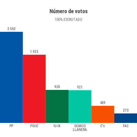
Número de votos
100
%
ESCRUTADO
2.562
1.923
928
921
489
270
PP
PSOE
IU-IX
SOMOS
C's
FAC
LLANERA