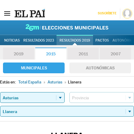
SUSCRÍBETE
26M | Elec
NOTICIAS
RESULTADOS 2023
RESULTADOS 2019
PACTOS
AUTONÓMIC
2019
2015
2011
2007
MUNICIPALES
AUTONÓMICAS
Estás en:
Total España
»
Asturias
»
Llanera