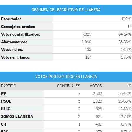
RESUMEN DEL ESCRUTINIO DE LLANERA
Escrutado:
100 %
Concejales totales:
17
Votos contabilizados:
7.325
64,14 %
Abstenciones:
4.096
35,86 %
Votos nulos:
105
1,43 %
Votos en blanco:
127
1,76 %
VOTOS POR PARTIDOS EN LLANERA
PARTIDO
CONCEJALES
VOTOS
%
PP
7
2.562
35,48 %
PSOE
5
1.923
26,63 %
IU-IX
2
928
12,85 %
SOMOS LLANERA
2
921
12,76 %
C's
1
489
6,77 %
FAC
0
270
3,74 %