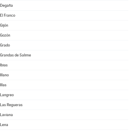
Degaña
El Franco
Gijón
Gozón
Grado
Grandas de Salime
Ibias
Illano
Illas
Langreo
Las Regueras
Laviana
Lena