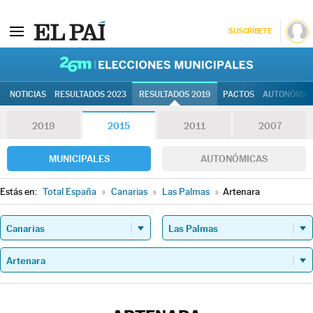
SUSCRÍBETE
26M | Elec
NOTICIAS
RESULTADOS 2023
RESULTADOS 2019
PACTOS
AUTONÓMIC
2019
2015
2011
2007
MUNICIPALES
AUTONÓMICAS
Estás en:
Total España
»
Canarias
»
Las Palmas
»
Artenara