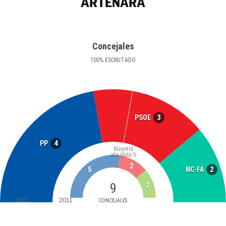
ARTENARA
Concejales
100
%
ESCRUTADO
3
PSOE
4
PP
Mayoría
absoluta
5
2
2
NC-FA
5
9
2
2015
2011
CONCEJALES