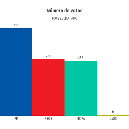
Número de votos
100
%
ESCRUTADO
411
266
258
6
PP
PSOE
NC-FA
UxGC