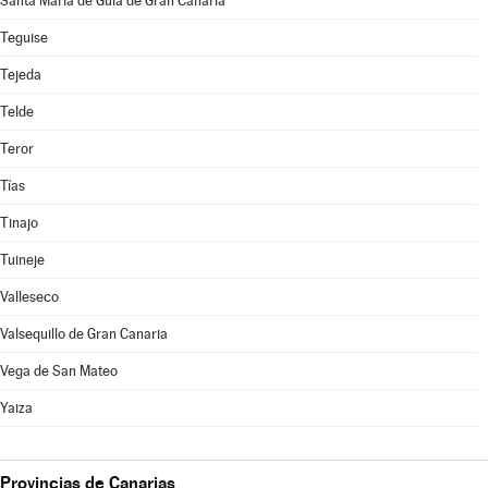
Santa María de Guía de Gran Canaria
Teguise
Tejeda
Telde
Teror
Tías
Tinajo
Tuineje
Valleseco
Valsequillo de Gran Canaria
Vega de San Mateo
Yaiza
Provincias de Canarias