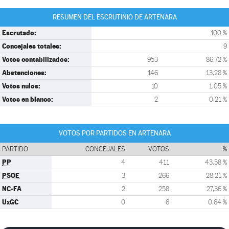
RESUMEN DEL ESCRUTINIO DE ARTENARA
Escrutado:
100 %
Concejales totales:
9
Votos contabilizados:
953
86,72 %
Abstenciones:
146
13,28 %
Votos nulos:
10
1,05 %
Votos en blanco:
2
0,21 %
VOTOS POR PARTIDOS EN ARTENARA
PARTIDO
CONCEJALES
VOTOS
%
PP
4
411
43,58 %
PSOE
3
266
28,21 %
NC-FA
2
258
27,36 %
UxGC
0
6
0,64 %