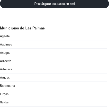
Descárgate los datos en xml
Municipios de Las Palmas
Agaete
Agüimes
Antigua
Arrecife
Artenara
Arucas
Betancuria
Firgas
Gáldar