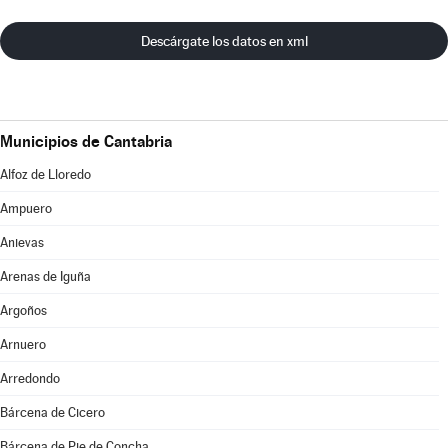
Descárgate los datos en xml
Municipios de Cantabria
Alfoz de Lloredo
Ampuero
Anievas
Arenas de Iguña
Argoños
Arnuero
Arredondo
Bárcena de Cicero
Bárcena de Pie de Concha