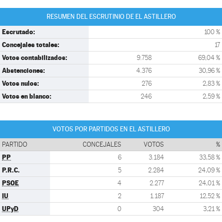
RESUMEN DEL ESCRUTINIO DE EL ASTILLERO
Escrutado:
100 %
Concejales totales:
17
Votos contabilizados:
9.758
69,04 %
Abstenciones:
4.376
30,96 %
Votos nulos:
276
2,83 %
Votos en blanco:
246
2,59 %
VOTOS POR PARTIDOS EN EL ASTILLERO
PARTIDO
CONCEJALES
VOTOS
%
PP
6
3.184
33,58 %
P.R.C.
5
2.284
24,09 %
PSOE
4
2.277
24,01 %
IU
2
1.187
12,52 %
UPyD
0
304
3,21 %