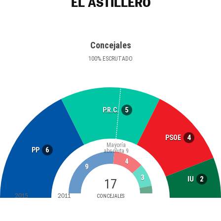
EL ASTILLERO
Concejales
100
%
ESCRUTADO
5
P.R.C.
4
PSOE
Mayoría
6
PP
absoluta
9
4
9
3
2
IU
17
2015
2011
CONCEJALES