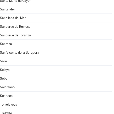
Santa María de Cayón
Santander
Santillana del Mar
Santiurde de Reinosa
Santiurde de Toranzo
Santoña
San Vicente de la Barquera
Saro
Selaya
Soba
Solórzano
Suances
Torrelavega
Tresviso