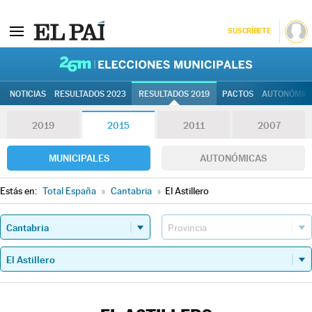
SUSCRÍBETE
26M | Elec
NOTICIAS
RESULTADOS 2023
RESULTADOS 2019
PACTOS
AUTONÓMIC
2019
2015
2011
2007
MUNICIPALES
AUTONÓMICAS
Estás en:
Total España
»
Cantabria
»
El Astillero