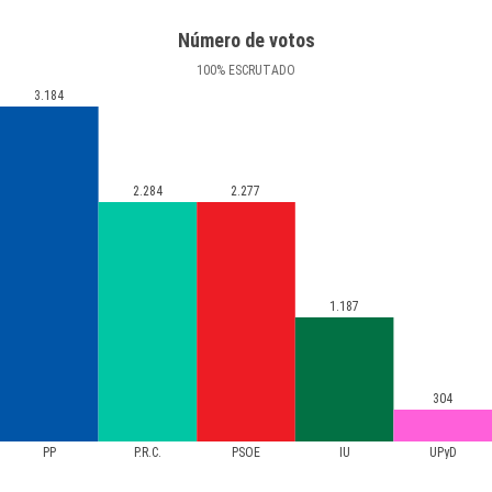
Número de votos
100
%
ESCRUTADO
3.184
2.284
2.277
1.187
304
PP
P.R.C.
PSOE
IU
UPyD