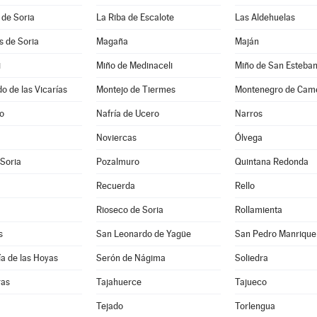
 de Soria
La Riba de Escalote
Las Aldehuelas
es de Soria
Magaña
Maján
i
Miño de Medinaceli
Miño de San Esteba
 de las Vicarías
Montejo de Tiermes
Montenegro de Cam
jo
Nafría de Ucero
Narros
Noviercas
Ólvega
 Soria
Pozalmuro
Quintana Redonda
Recuerda
Rello
Rioseco de Soria
Rollamienta
s
San Leonardo de Yagüe
San Pedro Manrique
a de las Hoyas
Serón de Nágima
Soliedra
ras
Tajahuerce
Tajueco
Tejado
Torlengua