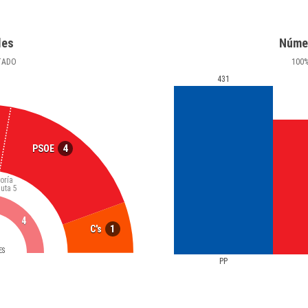
les
Núme
TADO
100
431
4
PSOE
oría
luta
5
4
1
C's
ES
PP