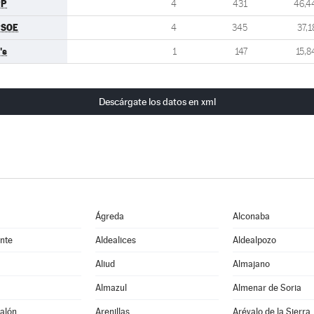
PP
4
431
46,4
PSOE
4
345
37,1
's
1
147
15,8
Descárgate los datos en xml
Ágreda
Alconaba
nte
Aldealices
Aldealpozo
Aliud
Almajano
Almazul
Almenar de Soria
alón
Arenillas
Arévalo de la Sierra