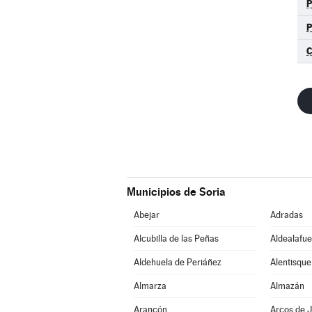
C
Municipios de Soria
Abejar
Adradas
Alcubilla de las Peñas
Aldealafue
Aldehuela de Periáñez
Alentisque
Almarza
Almazán
Arancón
Arcos de J