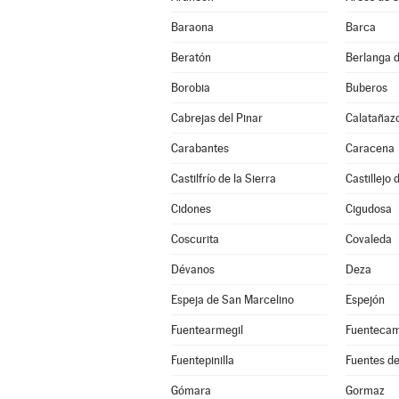
Baraona
Barca
Beratón
Berlanga 
Borobia
Buberos
Cabrejas del Pinar
Calatañaz
Carabantes
Caracena
Castilfrío de la Sierra
Castillejo
Cidones
Cigudosa
Coscurita
Covaleda
Dévanos
Deza
Espeja de San Marcelino
Espejón
Fuentearmegil
Fuenteca
Fuentepinilla
Fuentes d
Gómara
Gormaz