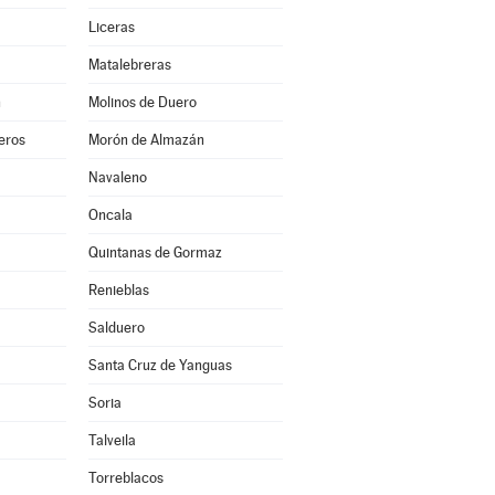
Liceras
Matalebreras
n
Molinos de Duero
eros
Morón de Almazán
Navaleno
Oncala
Quintanas de Gormaz
Renieblas
Salduero
Santa Cruz de Yanguas
Soria
Talveila
Torreblacos