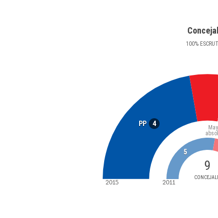
Conceja
100
%
ESCRU
4
PP
May
abso
5
9
CONCEJAL
2015
2011