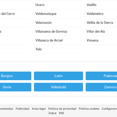
Ucero
Vadillo
 del Cerro
Valdemaluque
Valdenebro
Velamazán
Velilla de la Sierra
s
Villanueva de Gormaz
Villar del Ala
Villaseca de Arciel
Vinuesa
Yelo
Burgos
León
Palencia
Soria
Valladolid
Zamora
contenidos
Publicidad
Aviso legal
Política de privacidad
Política cookies
Configuraci
Índice
RSS