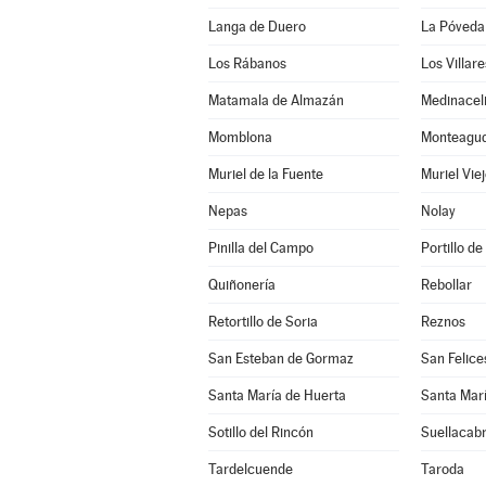
Langa de Duero
La Póveda
Los Rábanos
Los Villar
Matamala de Almazán
Medinacel
Momblona
Monteagudo
Muriel de la Fuente
Muriel Vie
Nepas
Nolay
Pinilla del Campo
Portillo de
Quiñonería
Rebollar
Retortillo de Soria
Reznos
San Esteban de Gormaz
San Felice
Santa María de Huerta
Santa Marí
Sotillo del Rincón
Suellacab
Tardelcuende
Taroda