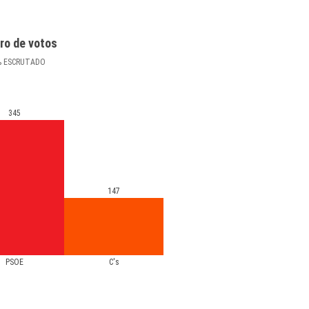
ro de votos
%
ESCRUTADO
345
147
PSOE
C's