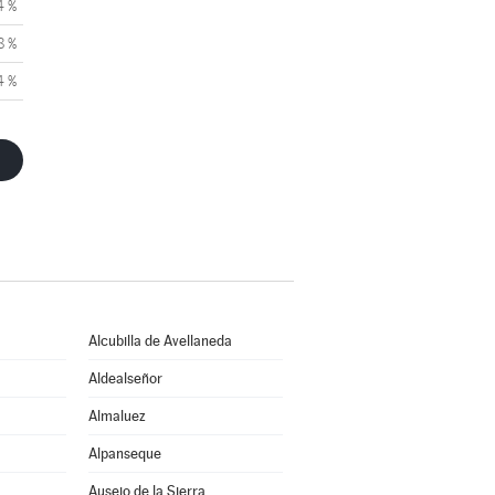
4 %
8 %
4 %
Alcubilla de Avellaneda
Aldealseñor
Almaluez
Alpanseque
Ausejo de la Sierra