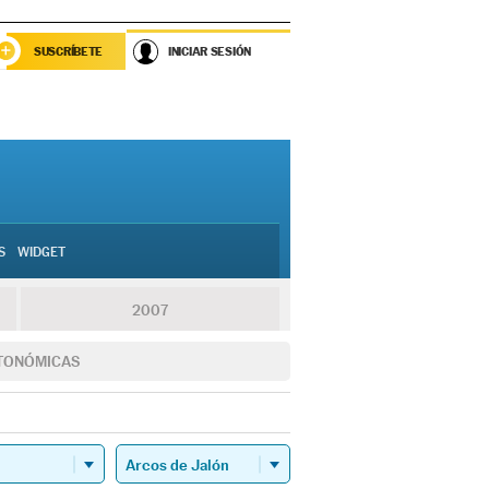
SUSCRÍBETE
INICIAR SESIÓN
S
WIDGET
2007
TONÓMICAS