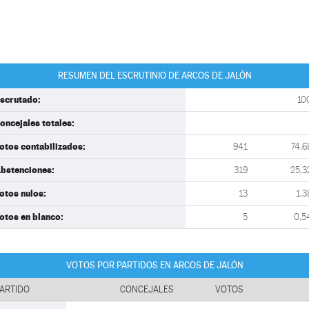
RESUMEN DEL ESCRUTINIO DE ARCOS DE JALÓN
scrutado:
10
oncejales totales:
otos contabilizados:
941
74,6
bstenciones:
319
25,3
otos nulos:
13
1,3
otos en blanco:
5
0,5
VOTOS POR PARTIDOS EN ARCOS DE JALÓN
ARTIDO
CONCEJALES
VOTOS