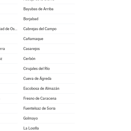
Bayubas de Arriba
Borjabad
Burgo de Osma-Ciudad de Osma
Cabrejas del Campo
Cañamaque
rra
Casarejos
uz
Cerbón
Cirujales del Río
Cueva de Ágreda
Escobosa de Almazán
n
Fresno de Caracena
Fuentelsaz de Soria
Golmayo
La Losilla