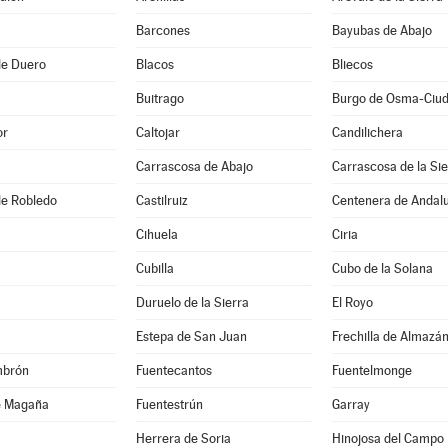
Barcones
Bayubas de Abajo
de Duero
Blacos
Bliecos
Buitrago
or
Caltojar
Candilichera
Carrascosa de Abajo
Carrascosa de la Sie
 de Robledo
Castilruiz
Centenera de Andal
Cihuela
Ciria
Cubilla
Cubo de la Solana
Duruelo de la Sierra
El Royo
Estepa de San Juan
Frechilla de Almazá
mbrón
Fuentecantos
Fuentelmonge
e Magaña
Fuentestrún
Garray
Herrera de Soria
Hinojosa del Campo