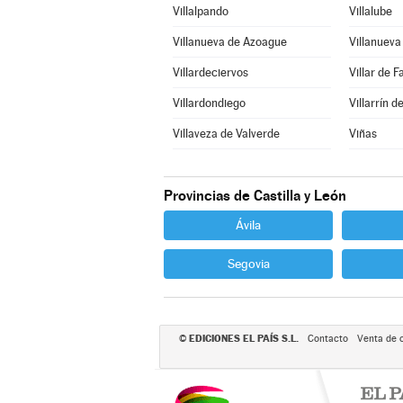
Villalpando
Villalube
Villanueva de Azoague
Villanuev
Villardeciervos
Villar de F
Villardondiego
Villarrín 
Villaveza de Valverde
Viñas
Provincias de Castilla y León
Ávila
Segovia
EDICIONES EL PAÍS S.L.
©
Contacto
Venta de 