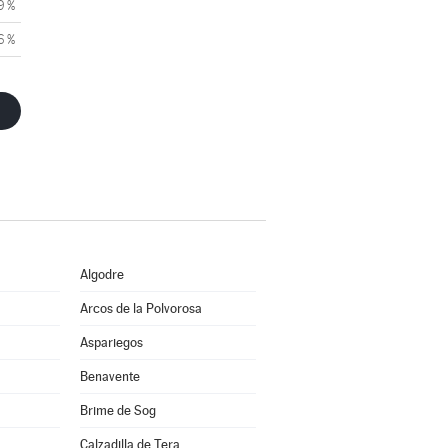
9 %
6 %
Algodre
Arcos de la Polvorosa
Aspariegos
Benavente
Brime de Sog
Calzadilla de Tera