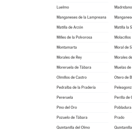
Luelmo
Madridano
Manganeses de la Lampreana
Manganese
Matilla de Arzón
Matilla la 
Milles de la Polvorosa
Molacillos
Montamarta
Moral de 
Morales de Rey
Morales d
Moreruela de Tábara
Muelas de 
Olmillos de Castro
Otero de 
Pedralba de la Pradería
Peleagonz
Pereruela
Perilla de 
Pino del Oro
Pobladura 
Pozuelo de Tábara
Prado
Quintanilla del Olmo
Quintanill