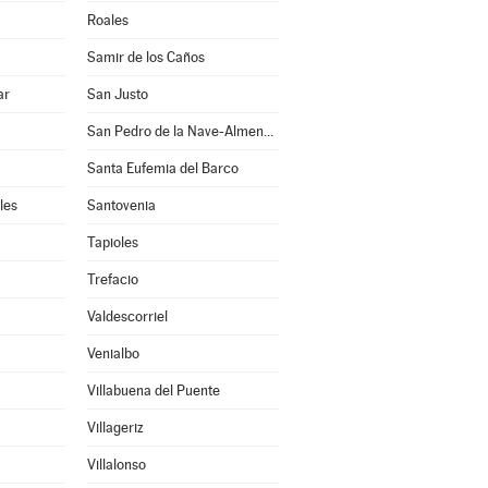
Roales
Samir de los Caños
ar
San Justo
San Pedro de la Nave-Almendra
Santa Eufemia del Barco
les
Santovenia
Tapioles
Trefacio
Valdescorriel
Venialbo
Villabuena del Puente
Villageriz
Villalonso