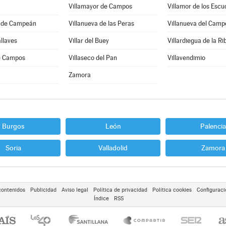
Villamayor de Campos
Villamor de los Escu
a de Campeán
Villanueva de las Peras
Villanueva del Camp
allaves
Villar del Buey
Villardiegua de la Ri
de Campos
Villaseco del Pan
Villavendimio
Zamora
Burgos
León
Palencia
Soria
Valladolid
Zamora
contenidos
Publicidad
Aviso legal
Política de privacidad
Política cookies
Configuraci
Índice
RSS