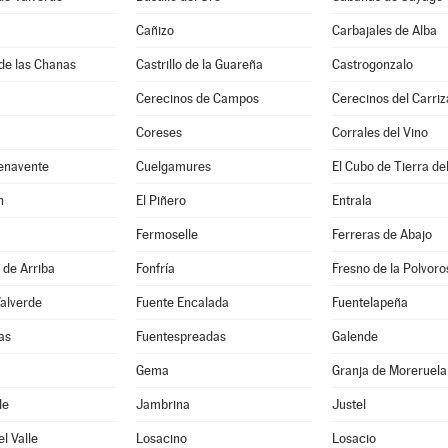
Cañizo
Carbajales de Alba
de las Chanas
Castrillo de la Guareña
Castrogonzalo
Cerecinos de Campos
Cerecinos del Carriz
Coreses
Corrales del Vino
enavente
Cuelgamures
El Cubo de Tierra de
n
El Piñero
Entrala
Fermoselle
Ferreras de Abajo
 de Arriba
Fonfría
Fresno de la Polvoro
Valverde
Fuente Encalada
Fuentelapeña
as
Fuentespreadas
Galende
Gema
Granja de Moreruela
de
Jambrina
Justel
l Valle
Losacino
Losacio