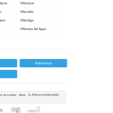
deros
Villanázar
o
Villaralbo
bera
Villárdiga
Villaveza del Agua
Salamanca
ón de cookies
Mapa
EL PAÍS en KIOSKOyMÁS