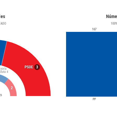
les
Núme
TADO
100
167
3
PSOE
yoría
oluta
4
2
ES
PP