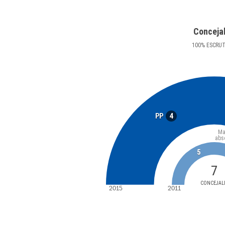
Conceja
100
%
ESCRU
4
PP
Ma
abs
5
7
CONCEJAL
2015
2011