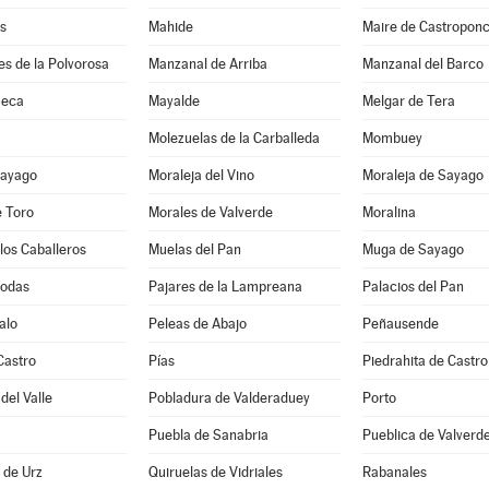
s
Mahide
Maire de Castropon
s de la Polvorosa
Manzanal de Arriba
Manzanal del Barco
Seca
Mayalde
Melgar de Tera
Molezuelas de la Carballeda
Mombuey
Sayago
Moraleja del Vino
Moraleja de Sayago
e Toro
Morales de Valverde
Moralina
los Caballeros
Muelas del Pan
Muga de Sayago
Bodas
Pajares de la Lampreana
Palacios del Pan
alo
Peleas de Abajo
Peñausende
Castro
Pías
Piedrahita de Castro
del Valle
Pobladura de Valderaduey
Porto
Puebla de Sanabria
Pueblica de Valverd
a de Urz
Quiruelas de Vidriales
Rabanales