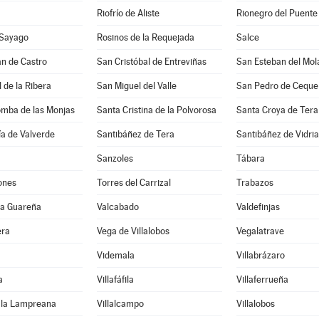
Riofrío de Aliste
Rionegro del Puente
 Sayago
Rosinos de la Requejada
Salce
n de Castro
San Cristóbal de Entreviñas
San Esteban del Mol
 de la Ribera
San Miguel del Valle
San Pedro de Ceque
omba de las Monjas
Santa Cristina de la Polvorosa
Santa Croya de Tera
a de Valverde
Santibáñez de Tera
Santibáñez de Vidria
Sanzoles
Tábara
ones
Torres del Carrizal
Trabazos
 la Guareña
Valcabado
Valdefinjas
era
Vega de Villalobos
Vegalatrave
Videmala
Villabrázaro
a
Villafáfila
Villaferrueña
e la Lampreana
Villalcampo
Villalobos