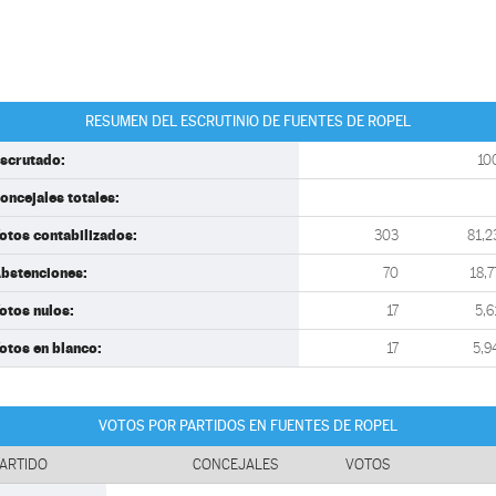
RESUMEN DEL ESCRUTINIO DE FUENTES DE ROPEL
scrutado:
10
oncejales totales:
otos contabilizados:
303
81,2
bstenciones:
70
18,7
otos nulos:
17
5,6
otos en blanco:
17
5,9
VOTOS POR PARTIDOS EN FUENTES DE ROPEL
ARTIDO
CONCEJALES
VOTOS