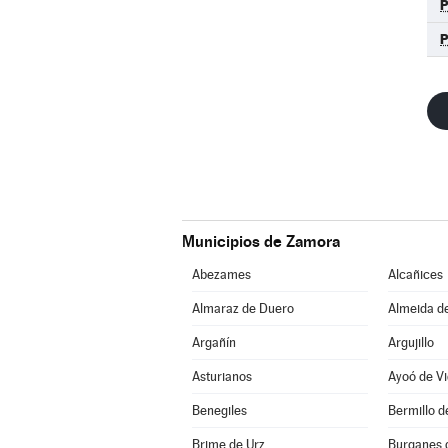
Municipios de Zamora
Abezames
Alcañices
Almaraz de Duero
Almeida d
Argañín
Argujillo
Asturianos
Ayoó de Vi
Benegiles
Bermillo 
Brime de Urz
Burganes 