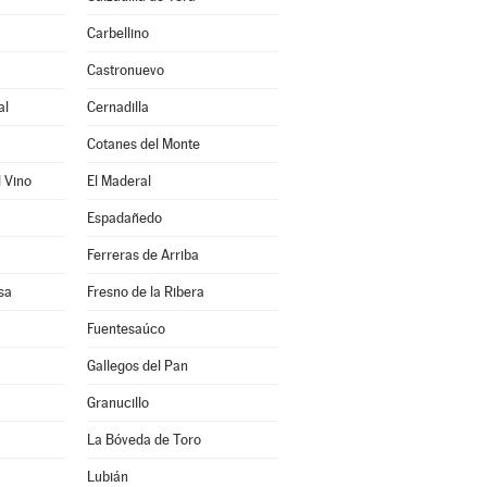
Carbellino
Castronuevo
al
Cernadilla
Cotanes del Monte
l Vino
El Maderal
Espadañedo
Ferreras de Arriba
sa
Fresno de la Ribera
Fuentesaúco
Gallegos del Pan
Granucillo
La Bóveda de Toro
Lubián