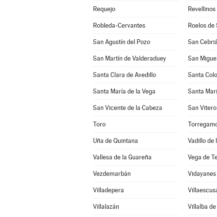
Requejo
Revellinos
Robleda-Cervantes
Roelos de
San Agustín del Pozo
San Cebriá
San Martín de Valderaduey
San Miguel
Santa Clara de Avedillo
Santa Col
Santa María de la Vega
Santa Marí
San Vicente de la Cabeza
San Vitero
Toro
Torregam
Uña de Quintana
Vadillo de
Vallesa de la Guareña
Vega de T
Vezdemarbán
Vidayanes
Villadepera
Villaescus
Villalazán
Villalba d