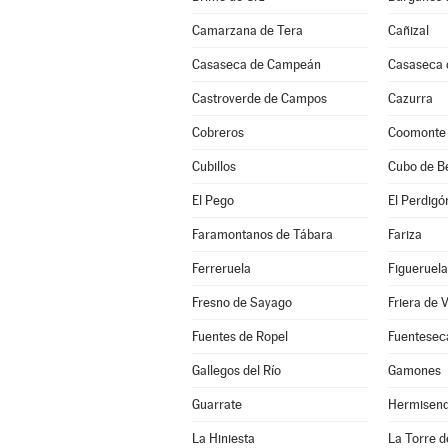
Camarzana de Tera
Cañizal
Casaseca de Campeán
Casaseca 
Castroverde de Campos
Cazurra
Cobreros
Coomonte
Cubillos
Cubo de B
El Pego
El Perdigó
Faramontanos de Tábara
Fariza
Ferreruela
Figueruela
Fresno de Sayago
Friera de 
Fuentes de Ropel
Fuentesec
Gallegos del Río
Gamones
Guarrate
Hermisen
La Hiniesta
La Torre de