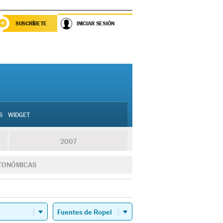
SUSCRÍBETE
INICIAR SESIÓN
S
WIDGET
2007
TONÓMICAS