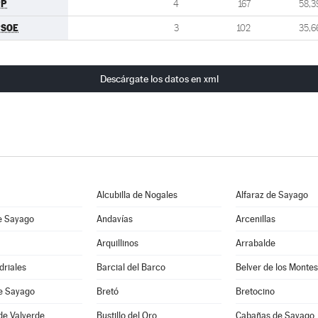
PP
4
167
58,3
PSOE
3
102
35,6
Descárgate los datos en xml
Alcubilla de Nogales
Alfaraz de Sayago
e Sayago
Andavías
Arcenillas
Arquillinos
Arrabalde
driales
Barcial del Barco
Belver de los Montes
de Sayago
Bretó
Bretocino
de Valverde
Bustillo del Oro
Cabañas de Sayago