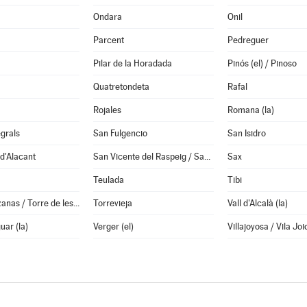
Ondara
Onil
Parcent
Pedreguer
Pilar de la Horadada
Pinós (el) / Pinoso
Quatretondeta
Rafal
Rojales
Romana (la)
grals
San Fulgencio
San Isidro
d'Alacant
San Vicente del Raspeig / Sant Vicent del Raspeig
Sax
Teulada
Tibi
Torremanzanas / Torre de les Maçanes (la)
Torrevieja
Vall d'Alcalà (la)
uar (la)
Verger (el)
Villajoyosa / Vila Joi