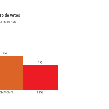
ro de votos
%
ESCRUTADO
259
190
OMPROMÍS
PSOE