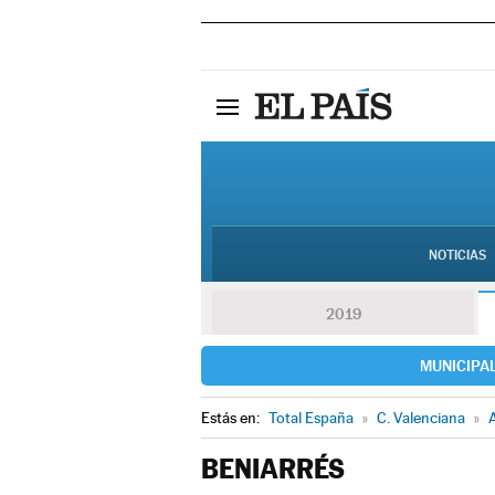
NOTICIAS
2019
MUNICIPA
Estás en:
Total España
»
C. Valenciana
»
A
BENIARRÉS