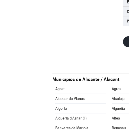
Municipios de Alicante / Alacant
Agost
Agres
Alcocer de Planes
Alcoleja
Algorfa
Algueña
Alqueria d'Asnar (l')
Altea
Banyeres de Mariola
Benasau