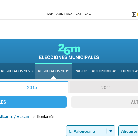
ESP
AME
MEX
CAT
ENG
RESULTADOS 2023
RESULTADOS 2019
PACTOS
AUTONÓMICAS
EUROPEA
2015
2011
LES
AU
licante / Alacant
»
Beniarrés