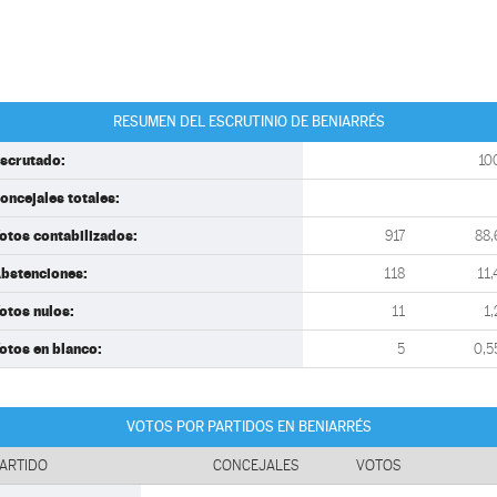
RESUMEN DEL ESCRUTINIO DE BENIARRÉS
scrutado:
10
oncejales totales:
otos contabilizados:
917
88,
bstenciones:
118
11,
otos nulos:
11
1,
otos en blanco:
5
0,5
VOTOS POR PARTIDOS EN BENIARRÉS
ARTIDO
CONCEJALES
VOTOS