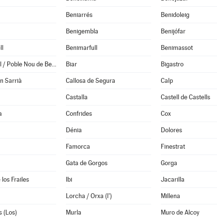
Beniarrés
Benidoleig
Benigembla
Benijófar
ll
Benimarfull
Benimassot
Benitachell / Poble Nou de Benitatxell (el)
Biar
Bigastro
en Sarrià
Callosa de Segura
Calp
Castalla
Castell de Castells
a
Confrides
Cox
Dénia
Dolores
Famorca
Finestrat
Gata de Gorgos
Gorga
los Frailes
Ibi
Jacarilla
Lorcha / Orxa (l')
Millena
 (Los)
Murla
Muro de Alcoy