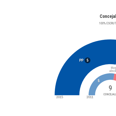
Conceja
100
%
ESCRU
5
PP
May
abso
5
9
CONCEJAL
2015
2011