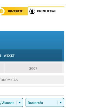
SUSCRÍBETE
INICIAR SESIÓN
S
WIDGET
2007
TONÓMICAS