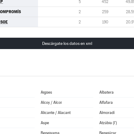
PP
5
452
49,8
COMPROMÍS
2
259
28,5
PSOE
2
190
20,9
Descárgate los datos en xml
Aigües
Albatera
Alcoy / Alcoi
Alfafara
Alicante / Alacant
Almoradí
Aspe
Atzúbia (l')
Beneixama
Benejúzar