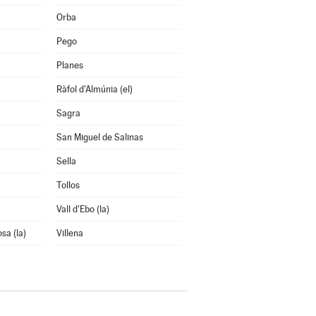
Orba
Pego
Planes
Ràfol d'Almúnia (el)
Sagra
San Miguel de Salinas
Sella
Tollos
Vall d'Ebo (la)
osa (la)
Villena