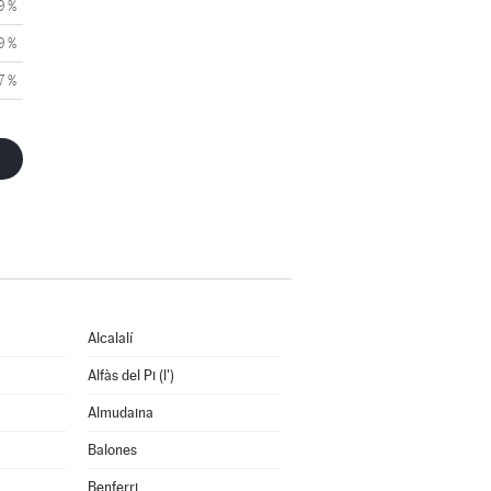
9 %
9 %
7 %
Alcalalí
Alfàs del Pi (l')
Almudaina
Balones
Benferri