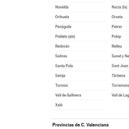
Novelda
Nucia (la)
Orihuela
Orxeta
Penàguila
Petrer
Poblets (els)
Polop
Redován
Relleu
Salinas
Sanet y Ne
Santa Pola
Sant Joan 
Senija
Tàrbena
Tormos
Vall de Gallinera
Vall de Lag
Xaló
Provincias de C. Valenciana