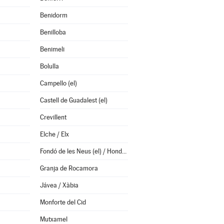
Benidorm
Benilloba
Benimeli
Bolulla
Campello (el)
Castell de Guadalest (el)
Crevillent
Elche / Elx
Fondó de les Neus (el) / Hondón de las Nieves
Granja de Rocamora
Jávea / Xàbia
Monforte del Cid
Mutxamel