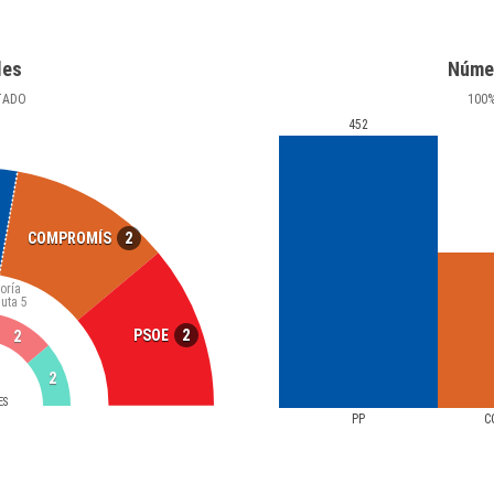
les
Núme
TADO
100
452
2
COMPROMÍS
oría
luta
5
2
PSOE
2
2
ES
PP
C