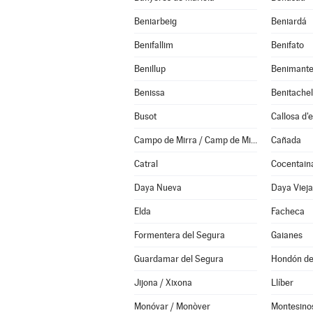
Beniarbeig
Beniardá
Benifallim
Benifato
Benillup
Benimante
Benissa
Busot
Callosa d'
Campo de Mirra / Camp de Mirra (el)
Cañada
Catral
Cocentain
Daya Nueva
Daya Vieja
Elda
Facheca
Formentera del Segura
Gaianes
Guardamar del Segura
Hondón de 
Jijona / Xixona
Llíber
Monóvar / Monòver
Montesinos