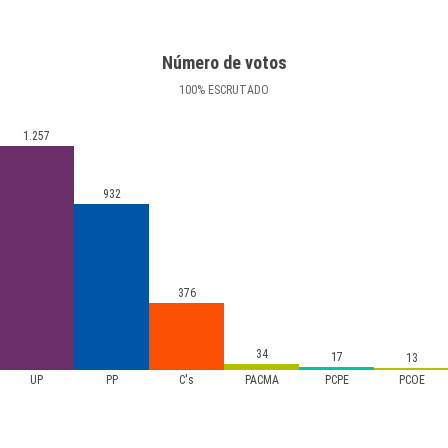
Número de votos
100
%
ESCRUTADO
1.257
932
376
34
17
13
UP
PP
C's
PACMA
PCPE
PCOE