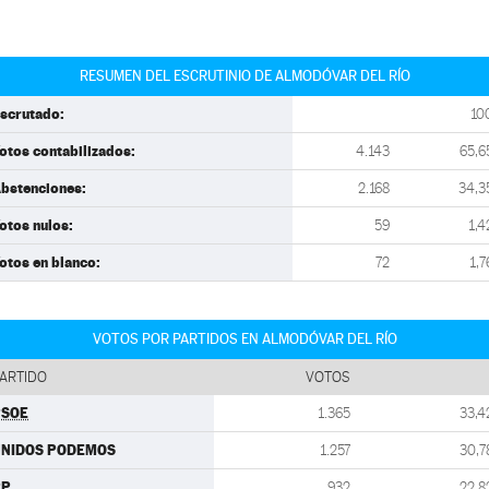
RESUMEN DEL ESCRUTINIO DE ALMODÓVAR DEL RÍO
scrutado:
10
otos contabilizados:
4.143
65,6
bstenciones:
2.168
34,3
otos nulos:
59
1,4
otos en blanco:
72
1,7
VOTOS POR PARTIDOS EN ALMODÓVAR DEL RÍO
ARTIDO
VOTOS
PSOE
1.365
33,4
UNIDOS PODEMOS
1.257
30,7
PP
932
22,8