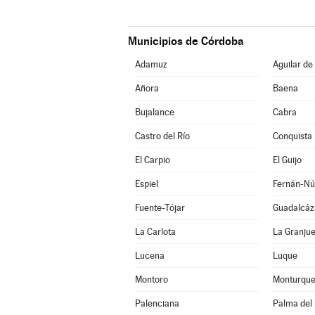
Municipios de Córdoba
Adamuz
Aguilar de
Añora
Baena
Bujalance
Cabra
Castro del Río
Conquista
El Carpio
El Guijo
Espiel
Fernán-Nú
Fuente-Tójar
Guadalcáz
La Carlota
La Granjue
Lucena
Luque
Montoro
Monturqu
Palenciana
Palma del 