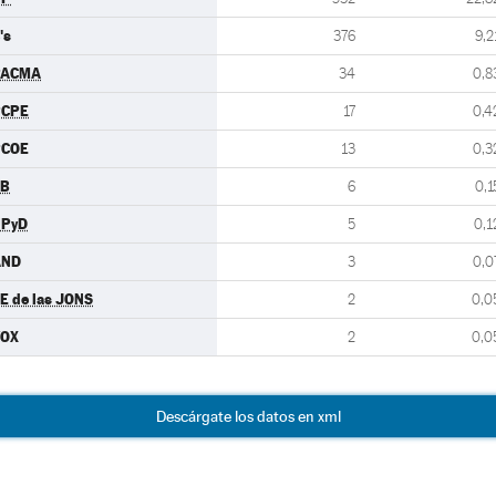
's
376
9,2
PACMA
34
0,8
PCPE
17
0,4
PCOE
13
0,3
EB
6
0,1
UPyD
5
0,1
AND
3
0,0
E de las JONS
2
0,0
VOX
2
0,0
Descárgate los datos en xml