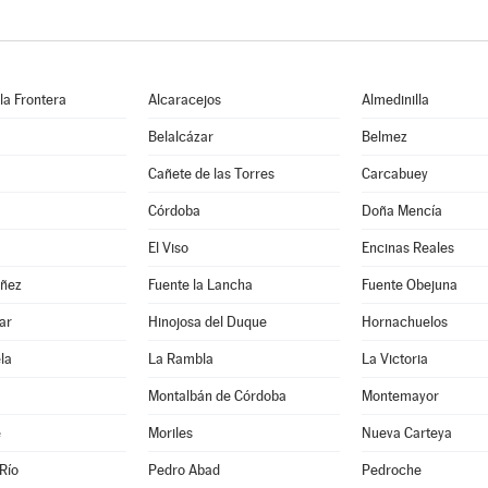
 la Frontera
Alcaracejos
Almedinilla
Belalcázar
Belmez
Cañete de las Torres
Carcabuey
Córdoba
Doña Mencía
El Viso
Encinas Reales
ñez
Fuente la Lancha
Fuente Obejuna
ar
Hinojosa del Duque
Hornachuelos
la
La Rambla
La Victoria
Montalbán de Córdoba
Montemayor
e
Moriles
Nueva Carteya
Río
Pedro Abad
Pedroche