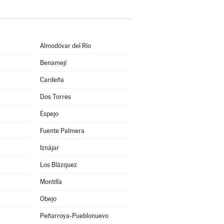
Almodóvar del Río
Benamejí
Cardeña
Dos Torres
Espejo
Fuente Palmera
Iznájar
Los Blázquez
Montilla
Obejo
Peñarroya-Pueblonuevo