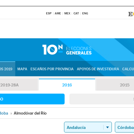
ESP
AME
MEX
CAT
ENG
S 2019
MAPA
ESCAÑOS POR PROVINCIA
APOYOS DE INVESTIDURA
CALCU
2019-28A
2016
2015
SO
doba
»
Almodóvar del Río