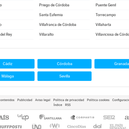
o
Priego de Córdoba
Puente Genil
Santa Eufemia
Torrecampo
o
Villafranca de Córdoba
Villaharta
 del Rey
Villaralto
Villaviciosa de Córd
Cádiz
Córdoba
Granada
Málaga
Sevilla
contenidos
Publicidad
Aviso legal
Política de privacidad
Política cookies
Configuraci
Índice
RSS