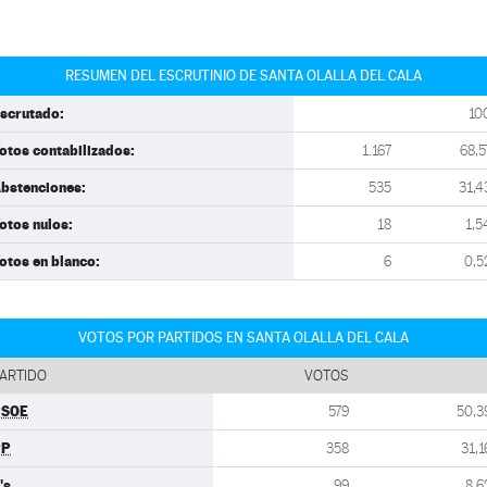
RESUMEN DEL ESCRUTINIO DE SANTA OLALLA DEL CALA
scrutado:
10
otos contabilizados:
1.167
68,5
bstenciones:
535
31,4
otos nulos:
18
1,5
otos en blanco:
6
0,5
VOTOS POR PARTIDOS EN SANTA OLALLA DEL CALA
ARTIDO
VOTOS
PSOE
579
50,3
PP
358
31,1
's
99
8,6