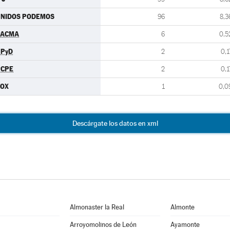
UNIDOS PODEMOS
96
8,3
PACMA
6
0,5
UPyD
2
0,1
PCPE
2
0,1
VOX
1
0,0
Descárgate los datos en xml
Almonaster la Real
Almonte
Arroyomolinos de León
Ayamonte