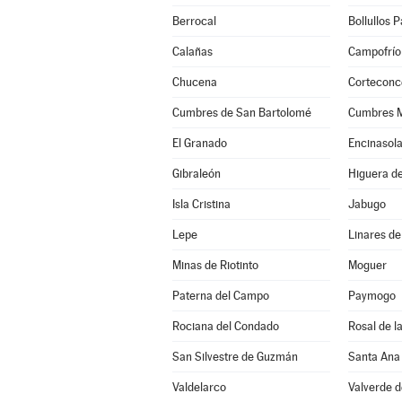
Berrocal
Bollullos 
Calañas
Campofrío
Chucena
Corteconc
Cumbres de San Bartolomé
Cumbres 
El Granado
Encinasol
Gibraleón
Higuera de
Isla Cristina
Jabugo
Lepe
Linares de
Minas de Riotinto
Moguer
Paterna del Campo
Paymogo
Rociana del Condado
Rosal de l
San Silvestre de Guzmán
Santa Ana 
Valdelarco
Valverde 