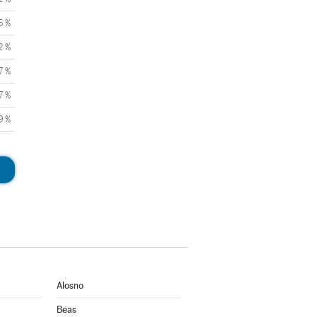
6 %
2 %
7 %
7 %
9 %
Alosno
Beas