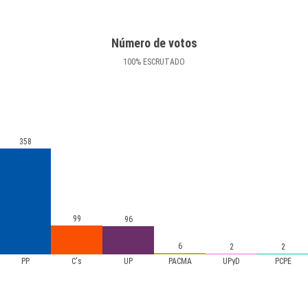
Número de votos
100
%
ESCRUTADO
358
99
96
6
2
2
PP
C's
UP
PACMA
UPyD
PCPE