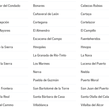
Par del Condado
Bonares
Cabezas Rubias
Cañaveral de León
Cartaya
epción
Cortegana
Cortelazor
Mayores
El Almendro
El Campillo
a
Escacena del Campo
Fuenteheridos
 la Sierra
Hinojales
Hinojos
La Granada de Río-Tinto
La Nava
 la Sierra
Los Marines
Lucena del Puerto
Nerva
Niebla
Puebla de Guzmán
Puerto Moral
a Frontera
San Bartolomé de la Torre
San Juan del Puerto
la Real
Santa Bárbara de Casa
Santa Olalla del Cala
del Camino
Villablanca
Villalba del Alcor