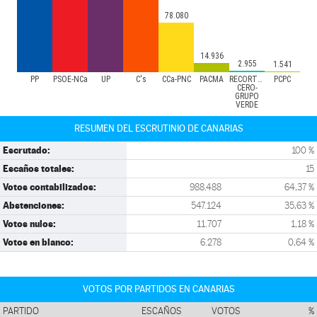
78.080
14.936
2.955
1.541
PP
PSOE-NCa
UP
C's
CCa-PNC
PACMA
RECORTES
PCPC
CERO-
GRUPO
VERDE
RESUMEN DEL ESCRUTINIO DE CANARIAS
Escrutado:
100 %
Escaños totales:
15
Votos contabilizados:
988.488
64,37 %
Abstenciones:
547.124
35,63 %
Votos nulos:
11.707
1,18 %
Votos en blanco:
6.278
0,64 %
VOTOS POR PARTIDOS EN CANARIAS
PARTIDO
ESCAÑOS
VOTOS
%