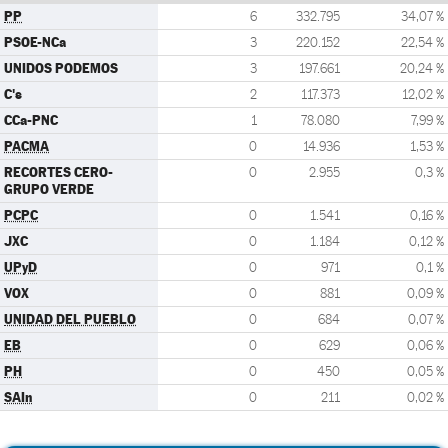
PP
6
332.795
34,07 %
PSOE-NCa
3
220.152
22,54 %
UNIDOS PODEMOS
3
197.661
20,24 %
C's
2
117.373
12,02 %
CCa-PNC
1
78.080
7,99 %
PACMA
0
14.936
1,53 %
RECORTES CERO-
0
2.955
0,3 %
GRUPO VERDE
PCPC
0
1.541
0,16 %
JXC
0
1.184
0,12 %
UPyD
0
971
0,1 %
VOX
0
881
0,09 %
UNIDAD DEL PUEBLO
0
684
0,07 %
EB
0
629
0,06 %
PH
0
450
0,05 %
SAIn
0
211
0,02 %