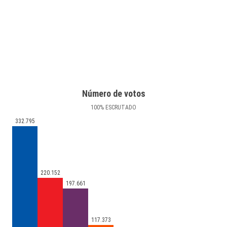
Número de votos
100
%
ESCRUTADO
332.795
220.152
197.661
117.373