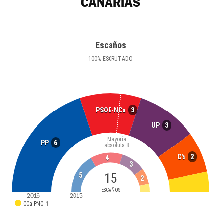
CANARIAS
Escaños
100
%
ESCRUTADO
3
PSOE-NCa
3
UP
Mayoría
6
PP
absoluta
8
2
C's
4
3
15
5
2
ESCAÑOS
2016
2015
CCa-PNC
1