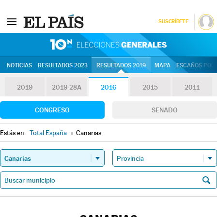
SUSCRÍBETE
10N | Eleccion
NOTICIAS
RESULTADOS 2023
RESULTADOS 2019
MAPA
ESCAÑOS POR 
2019
2019-28A
2016
2015
2011
CONGRESO
SENADO
Estás en:
Total España
»
Canarias