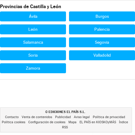
Provincias de Castilla y León
Ávila
Burgos
León
Palencia
Salamanca
Segovia
Soria
Valladolid
Zamora
EDICIONES EL PAÍS S.L.
©
Contacto
Venta de contenidos
Publicidad
Aviso legal
Política de privacidad
Política cookies
Configuración de cookies
Mapa
EL PAÍS en KIOSKOyMÁS
Índice
RSS