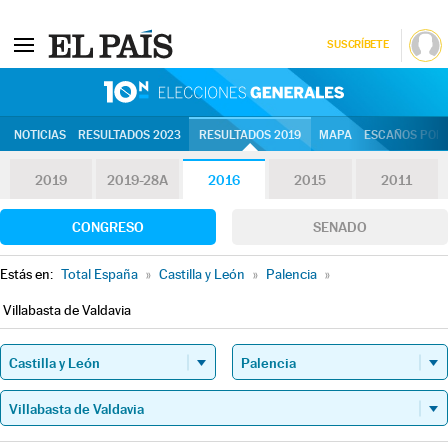
SUSCRÍBETE
10N | Eleccion
NOTICIAS
RESULTADOS 2023
RESULTADOS 2019
MAPA
ESCAÑOS POR 
2019
2019-28A
2016
2015
2011
CONGRESO
SENADO
Estás en:
Total España
»
Castilla y León
»
Palencia
»
Villabasta de Valdavia