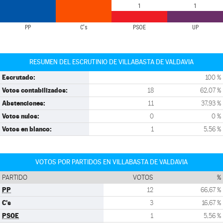
1
1
PP
C's
PSOE
UP
RESUMEN DEL ESCRUTINIO DE VILLABASTA DE VALDAVIA
Escrutado:
100 %
Votos contabilizados:
18
62,07 %
Abstenciones:
11
37,93 %
Votos nulos:
0
0 %
Votos en blanco:
1
5,56 %
VOTOS POR PARTIDOS EN VILLABASTA DE VALDAVIA
PARTIDO
VOTOS
%
PP
12
66,67 %
C's
3
16,67 %
PSOE
1
5,56 %