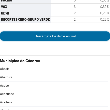
PACMA
3
0,35 %
VOX
3
0,35 %
UPyD
2
0,23 %
RECORTES CERO-GRUPO VERDE
2
0,23 %
Descárgate los datos en xml
Municipios de Cáceres
Abadía
Abertura
Acebo
Acehúche
Aceituna