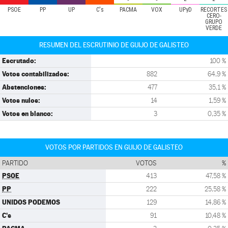
PSOE
PP
UP
C's
PACMA
VOX
UPyD
RECORTES
CERO-
GRUPO
VERDE
RESUMEN DEL ESCRUTINIO DE GUIJO DE GALISTEO
Escrutado:
100 %
Votos contabilizados:
882
64,9 %
Abstenciones:
477
35,1 %
Votos nulos:
14
1,59 %
Votos en blanco:
3
0,35 %
VOTOS POR PARTIDOS EN GUIJO DE GALISTEO
PARTIDO
VOTOS
%
PSOE
413
47,58 %
PP
222
25,58 %
UNIDOS PODEMOS
129
14,86 %
C's
91
10,48 %