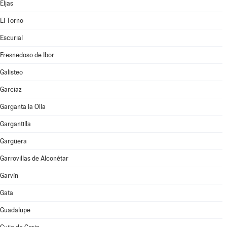
Eljas
El Torno
Escurial
Fresnedoso de Ibor
Galisteo
Garciaz
Garganta la Olla
Gargantilla
Gargüera
Garrovillas de Alconétar
Garvín
Gata
Guadalupe