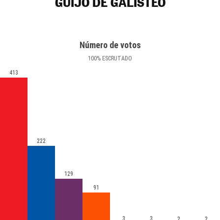
GUIJO DE GALISTEO
Número de votos
100
%
ESCRUTADO
413
222
129
91
3
3
2
2