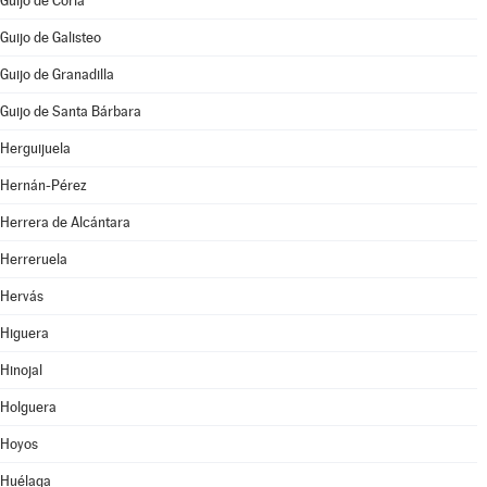
Guijo de Coria
Guijo de Galisteo
Guijo de Granadilla
Guijo de Santa Bárbara
Herguijuela
Hernán-Pérez
Herrera de Alcántara
Herreruela
Hervás
Higuera
Hinojal
Holguera
Hoyos
Huélaga