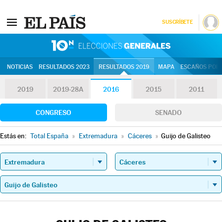
SUSCRÍBETE
10N | Eleccion
NOTICIAS
RESULTADOS 2023
RESULTADOS 2019
MAPA
ESCAÑOS POR 
2019
2019-28A
2016
2015
2011
CONGRESO
SENADO
Estás en:
Total España
»
Extremadura
»
Cáceres
»
Guijo de Galisteo