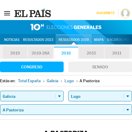
SUSCRÍBETE
10N | Eleccion
NOTICIAS
RESULTADOS 2023
RESULTADOS 2019
MAPA
ESCAÑOS POR 
2019
2019-28A
2016
2015
2011
CONGRESO
SENADO
Estás en:
Total España
»
Galicia
»
Lugo
»
A Pastoriza