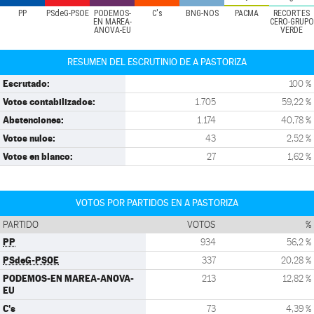
PP
PSdeG-PSOE
PODEMOS-
C's
BNG-NÓS
PACMA
RECORTES
EN MAREA-
CERO-GRUPO
ANOVA-EU
VERDE
RESUMEN DEL ESCRUTINIO DE A PASTORIZA
Escrutado:
100 %
Votos contabilizados:
1.705
59,22 %
Abstenciones:
1.174
40,78 %
Votos nulos:
43
2,52 %
Votos en blanco:
27
1,62 %
VOTOS POR PARTIDOS EN A PASTORIZA
PARTIDO
VOTOS
%
PP
934
56,2 %
PSdeG-PSOE
337
20,28 %
PODEMOS-EN MAREA-ANOVA-
213
12,82 %
EU
C's
73
4,39 %