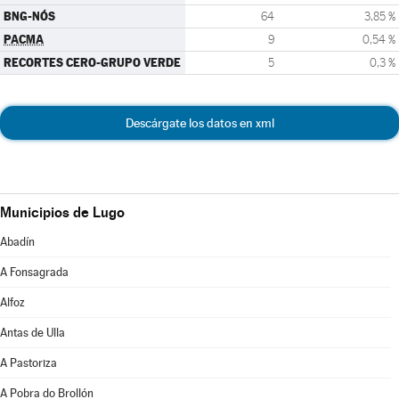
BNG-NÓS
64
3,85 %
PACMA
9
0,54 %
RECORTES CERO-GRUPO VERDE
5
0,3 %
Descárgate los datos en xml
Municipios de Lugo
Abadín
A Fonsagrada
Alfoz
Antas de Ulla
A Pastoriza
A Pobra do Brollón