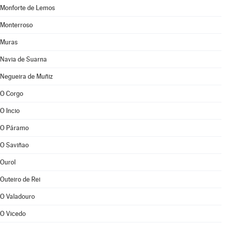
Monforte de Lemos
Monterroso
Muras
Navia de Suarna
Negueira de Muñiz
O Corgo
O Incio
O Páramo
O Saviñao
Ourol
Outeiro de Rei
O Valadouro
O Vicedo