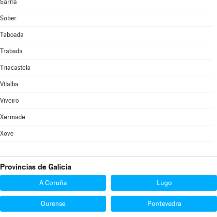
Sarria
Sober
Taboada
Trabada
Triacastela
Vilalba
Viveiro
Xermade
Xove
Provincias de Galicia
A Coruña
Lugo
Ourense
Pontevedra