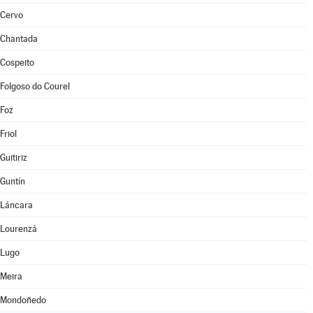
Cervo
Chantada
Cospeito
Folgoso do Courel
Foz
Friol
Guitiriz
Guntín
Láncara
Lourenzá
Lugo
Meira
Mondoñedo