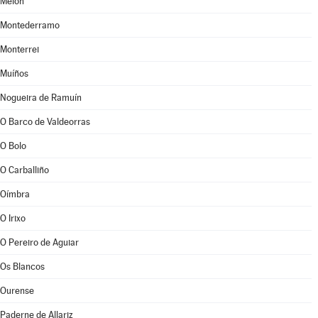
Melón
Montederramo
Monterrei
Muíños
Nogueira de Ramuín
O Barco de Valdeorras
O Bolo
O Carballiño
Oímbra
O Irixo
O Pereiro de Aguiar
Os Blancos
Ourense
Paderne de Allariz