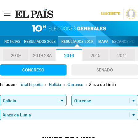
SUSCRÍBETE
10N | Eleccion
NOTICIAS
RESULTADOS 2023
RESULTADOS 2019
MAPA
ESCAÑOS POR 
2019
2019-28A
2016
2015
2011
CONGRESO
SENADO
Estás en:
Total España
»
Galicia
»
Ourense
»
Xinzo de Limia