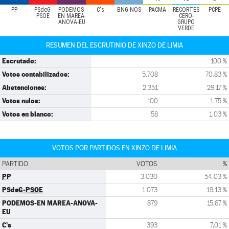
PP
PSdeG-
PODEMOS-
C's
BNG-NÓS
PACMA
RECORTES
PCPE
PSOE
EN MAREA-
CERO-
ANOVA-EU
GRUPO
VERDE
RESUMEN DEL ESCRUTINIO DE XINZO DE LIMIA
Escrutado:
100 %
Votos contabilizados:
5.708
70,83 %
Abstenciones:
2.351
29,17 %
Votos nulos:
100
1,75 %
Votos en blanco:
58
1,03 %
VOTOS POR PARTIDOS EN XINZO DE LIMIA
PARTIDO
VOTOS
%
PP
3.030
54,03 %
PSdeG-PSOE
1.073
19,13 %
PODEMOS-EN MAREA-ANOVA-
879
15,67 %
EU
C's
393
7,01 %