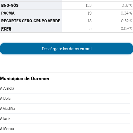
BNG-NÓS
133
2,37 %
PACMA
19
0,34 %
RECORTES CERO-GRUPO VERDE
18
0,32 %
PCPE
5
0,09 %
Descárgate los datos en xml
Municipios de Ourense
A Arnoia
A Bola
A Gudiña
Allariz
A Merca