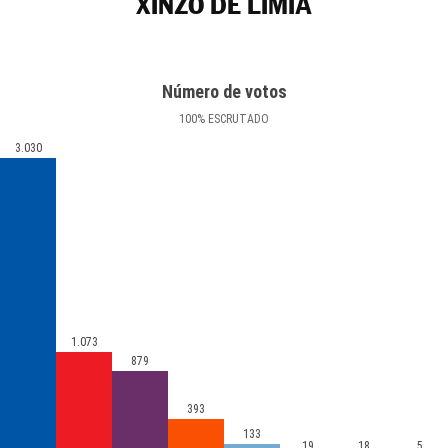
XINZO DE LIMIA
Número de votos
100
%
ESCRUTADO
3.030
1.073
879
393
133
19
18
5