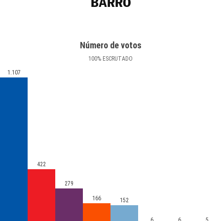
BARRO
Número de votos
100
%
ESCRUTADO
1.107
422
279
166
152
6
6
5