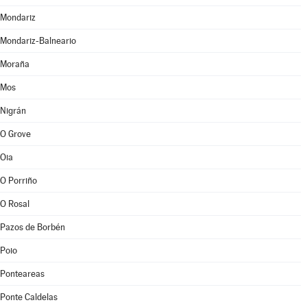
Mondariz
Mondariz-Balneario
Moraña
Mos
Nigrán
O Grove
Oia
O Porriño
O Rosal
Pazos de Borbén
Poio
Ponteareas
Ponte Caldelas