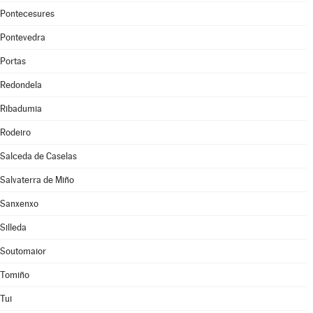
Pontecesures
Pontevedra
Portas
Redondela
Ribadumia
Rodeiro
Salceda de Caselas
Salvaterra de Miño
Sanxenxo
Silleda
Soutomaior
Tomiño
Tui