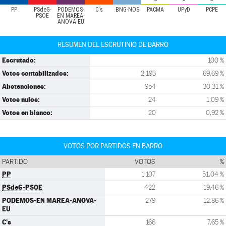
PP
PSdeG-
PODEMOS-
C's
BNG-NÓS
PACMA
UPyD
PCPE
PSOE
EN MAREA-
ANOVA-EU
RESUMEN DEL ESCRUTINIO DE BARRO
Escrutado:
100 %
Votos contabilizados:
2.193
69,69 %
Abstenciones:
954
30,31 %
Votos nulos:
24
1,09 %
Votos en blanco:
20
0,92 %
VOTOS POR PARTIDOS EN BARRO
PARTIDO
VOTOS
%
PP
1.107
51,04 %
PSdeG-PSOE
422
19,46 %
PODEMOS-EN MAREA-ANOVA-
279
12,86 %
EU
C's
166
7,65 %