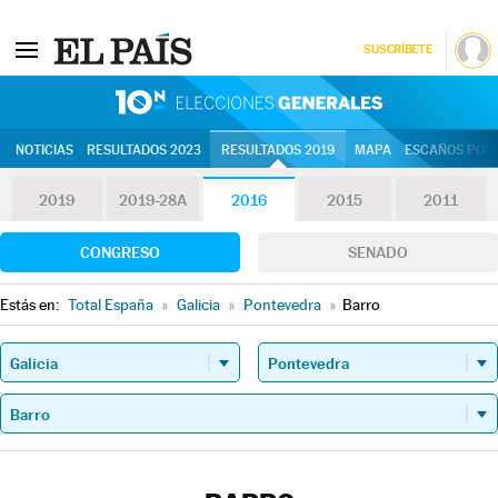
SUSCRÍBETE
10N | Eleccion
NOTICIAS
RESULTADOS 2023
RESULTADOS 2019
MAPA
ESCAÑOS POR 
2019
2019-28A
2016
2015
2011
CONGRESO
SENADO
Estás en:
Total España
»
Galicia
»
Pontevedra
»
Barro