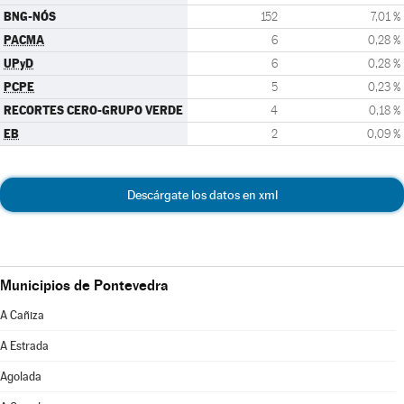
BNG-NÓS
152
7,01 %
PACMA
6
0,28 %
UPyD
6
0,28 %
PCPE
5
0,23 %
RECORTES CERO-GRUPO VERDE
4
0,18 %
EB
2
0,09 %
Descárgate los datos en xml
Municipios de Pontevedra
A Cañiza
A Estrada
Agolada