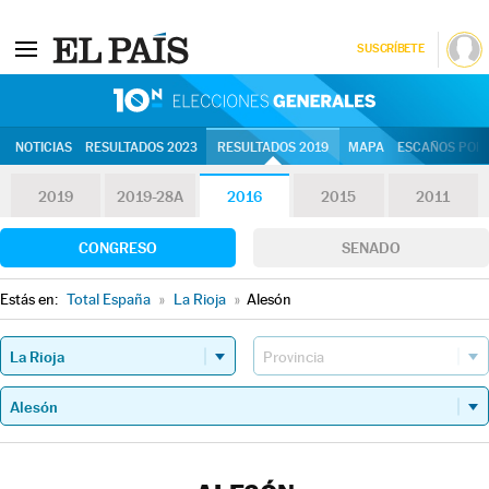
SUSCRÍBETE
10N | Eleccion
NOTICIAS
RESULTADOS 2023
RESULTADOS 2019
MAPA
ESCAÑOS POR 
2019
2019-28A
2016
2015
2011
CONGRESO
SENADO
Estás en:
Total España
»
La Rioja
»
Alesón