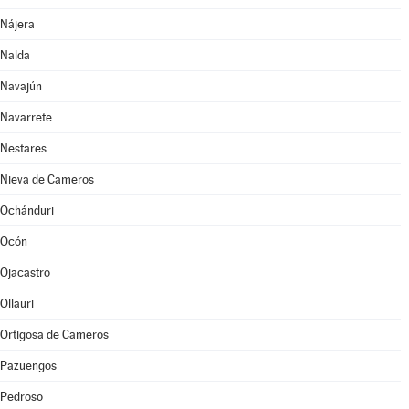
Nájera
Nalda
Navajún
Navarrete
Nestares
Nieva de Cameros
Ochánduri
Ocón
Ojacastro
Ollauri
Ortigosa de Cameros
Pazuengos
Pedroso