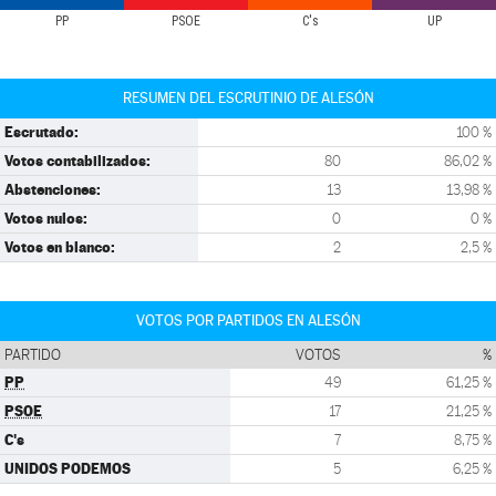
PP
PSOE
C's
UP
RESUMEN DEL ESCRUTINIO DE ALESÓN
Escrutado:
100 %
Votos contabilizados:
80
86,02 %
Abstenciones:
13
13,98 %
Votos nulos:
0
0 %
Votos en blanco:
2
2,5 %
VOTOS POR PARTIDOS EN ALESÓN
PARTIDO
VOTOS
%
PP
49
61,25 %
PSOE
17
21,25 %
C's
7
8,75 %
UNIDOS PODEMOS
5
6,25 %