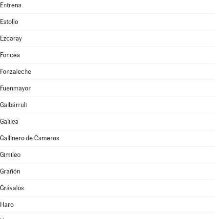
Entrena
Estollo
Ezcaray
Foncea
Fonzaleche
Fuenmayor
Galbárruli
Galilea
Gallinero de Cameros
Gimileo
Grañón
Grávalos
Haro