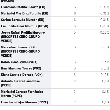
(PACMA)
Francisco Infante Lisarte (EB)
6
0,31 %
María del Mar Díaz Polonio (EB)
6
0,31 %
Carlos Bermudo Munzón (EB)
6
0,31 %
Emilio Martínez Montilla (UPyD)
5
0,26 %
Jorge Rafael Padilla Maestre
5
0,26 %
(RECORTES CERO-GRUPO
VERDE)
Mercedes Jiménez Ortiz
3
0,15 %
(RECORTES CERO-GRUPO
VERDE)
Rafael Saco Ayllón (VOX)
3
0,15 %
Raúl Martínez Torres (VOX)
3
0,15 %
Elena Garrido Dorado (VOX)
3
0,15 %
Antonio Zurera Cañadillas
2
0,1 %
(PCPE)
María del Carmen Fernández
2
0,1 %
Martín (PCPE)
Francisco Cejas Moreno (PCPE)
2
0,1 %