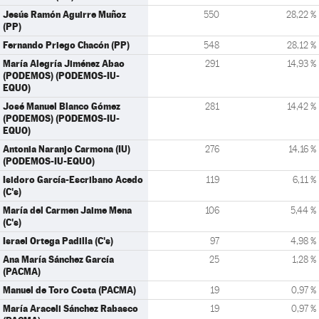
Jesús Ramón Aguirre Muñoz
550
28,22 %
(PP)
Fernando Priego Chacón (PP)
548
28,12 %
María Alegría Jiménez Abao
291
14,93 %
(PODEMOS) (PODEMOS-IU-
EQUO)
José Manuel Blanco Gómez
281
14,42 %
(PODEMOS) (PODEMOS-IU-
EQUO)
Antonia Naranjo Carmona (IU)
276
14,16 %
(PODEMOS-IU-EQUO)
Isidoro García-Escribano Acedo
119
6,11 %
(C's)
María del Carmen Jaime Mena
106
5,44 %
(C's)
Israel Ortega Padilla (C's)
97
4,98 %
Ana María Sánchez García
25
1,28 %
(PACMA)
Manuel de Toro Costa (PACMA)
19
0,97 %
María Araceli Sánchez Rabasco
19
0,97 %