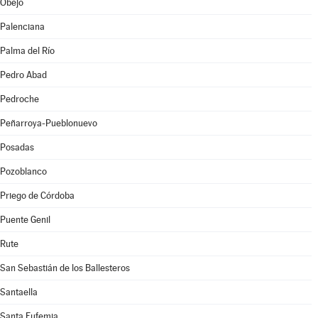
Obejo
Palenciana
Palma del Río
Pedro Abad
Pedroche
Peñarroya-Pueblonuevo
Posadas
Pozoblanco
Priego de Córdoba
Puente Genil
Rute
San Sebastián de los Ballesteros
Santaella
Santa Eufemia