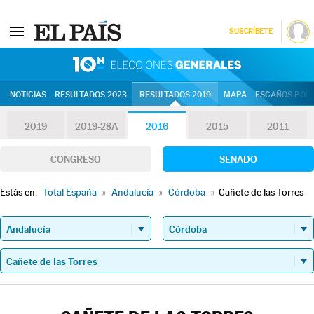
SUSCRÍBETE
10N | Eleccion
NOTICIAS
RESULTADOS 2023
RESULTADOS 2019
MAPA
ESCAÑOS POR 
2019
2019-28A
2016
2015
2011
CONGRESO
SENADO
Estás en:
Total España
»
Andalucía
»
Córdoba
»
Cañete de las Torres