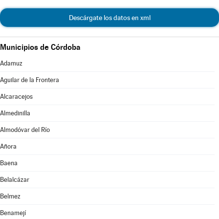
Descárgate los datos en xml
Municipios de Córdoba
Adamuz
Aguilar de la Frontera
Alcaracejos
Almedinilla
Almodóvar del Río
Añora
Baena
Belalcázar
Belmez
Benamejí