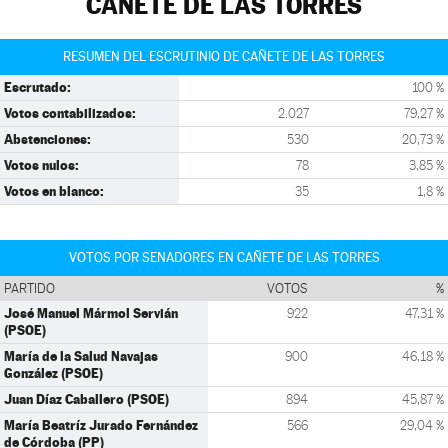
CAÑETE DE LAS TORRES
RESUMEN DEL ESCRUTINIO DE CAÑETE DE LAS TORRES
Escrutado:
100 %
Votos contabilizados:
2.027
79,27 %
Abstenciones:
530
20,73 %
Votos nulos:
78
3,85 %
Votos en blanco:
35
1,8 %
VOTOS POR SENADORES EN CAÑETE DE LAS TORRES
PARTIDO
VOTOS
%
José Manuel Mármol Servián
922
47,31 %
(PSOE)
María de la Salud Navajas
900
46,18 %
González (PSOE)
Juan Díaz Caballero (PSOE)
894
45,87 %
María Beatríz Jurado Fernández
566
29,04 %
de Córdoba (PP)