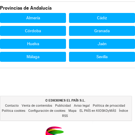
Provincias de Andalucía
Almería
Cádiz
Córdoba
Granada
Huelva
Jaén
Málaga
Sevilla
EDICIONES EL PAÍS S.L.
©
Contacto
Venta de contenidos
Publicidad
Aviso legal
Política de privacidad
Política cookies
Configuración de cookies
Mapa
EL PAÍS en KIOSKOyMÁS
Índice
RSS