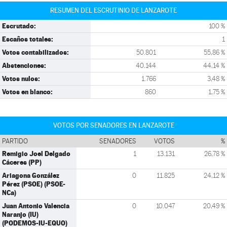
RESUMEN DEL ESCRUTINIO DE LANZAROTE
Escrutado:
100 %
Escaños totales:
1
Votos contabilizados:
50.801
55,86 %
Abstenciones:
40.144
44,14 %
Votos nulos:
1.766
3,48 %
Votos en blanco:
860
1,75 %
VOTOS POR SENADORES EN LANZAROTE
PARTIDO
SENADORES
VOTOS
%
Remigio Joel Delgado
1
13.131
26,78 %
Cáceres (PP)
Ariagona González
0
11.825
24,12 %
Pérez (PSOE) (PSOE-
NCa)
Juan Antonio Valencia
0
10.047
20,49 %
Naranjo (IU)
(PODEMOS-IU-EQUO)