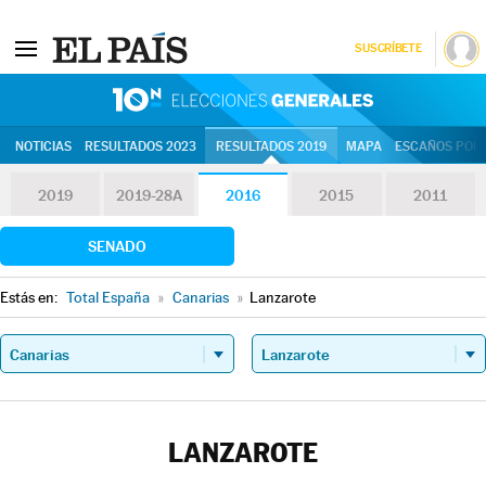
SUSCRÍBETE
10N | Eleccion
NOTICIAS
RESULTADOS 2023
RESULTADOS 2019
MAPA
ESCAÑOS POR 
2019
2019-28A
2016
2015
2011
SENADO
Estás en:
Total España
»
Canarias
»
Lanzarote
LANZAROTE