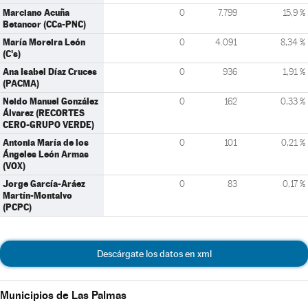
Marciano Acuña
0
7.799
15,9 %
Betancor (CCa-PNC)
María Moreira León
0
4.091
8,34 %
(C's)
Ana Isabel Díaz Cruces
0
936
1,91 %
(PACMA)
Neido Manuel González
0
162
0,33 %
Álvarez (RECORTES
CERO-GRUPO VERDE)
Antonia María de los
0
101
0,21 %
Ángeles León Armas
(VOX)
Jorge García-Aráez
0
83
0,17 %
Martín-Montalvo
(PCPC)
Descárgate los datos en xml
Municipios de Las Palmas