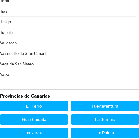
Teror
Tías
Tinajo
Tuineje
Valleseco
Valsequillo de Gran Canaria
Vega de San Mateo
Yaiza
Provincias de Canarias
El Hierro
Fuerteventura
Gran Canaria
La Gomera
Lanzarote
La Palma