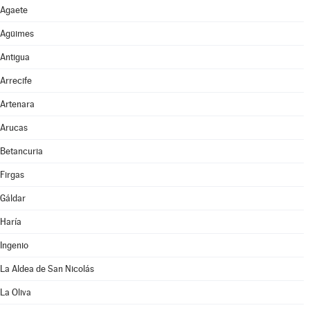
Agaete
Agüimes
Antigua
Arrecife
Artenara
Arucas
Betancuria
Firgas
Gáldar
Haría
Ingenio
La Aldea de San Nicolás
La Oliva