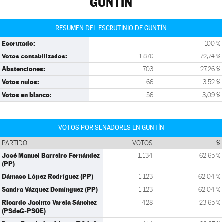
GUNTÍN
RESUMEN DEL ESCRUTINIO DE GUNTÍN
Escrutado:
100 %
Votos contabilizados:
1.876
72,74 %
Abstenciones:
703
27,26 %
Votos nulos:
66
3,52 %
Votos en blanco:
56
3,09 %
VOTOS POR SENADORES EN GUNTÍN
PARTIDO
VOTOS
%
José Manuel Barreiro Fernández
1.134
62,65 %
(PP)
Dámaso López Rodríguez (PP)
1.123
62,04 %
Sandra Vázquez Domínguez (PP)
1.123
62,04 %
Ricardo Jacinto Varela Sánchez
428
23,65 %
(PSdeG-PSOE)