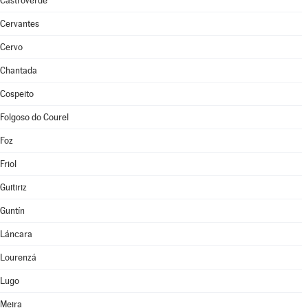
Castroverde
Cervantes
Cervo
Chantada
Cospeito
Folgoso do Courel
Foz
Friol
Guitiriz
Guntín
Láncara
Lourenzá
Lugo
Meira