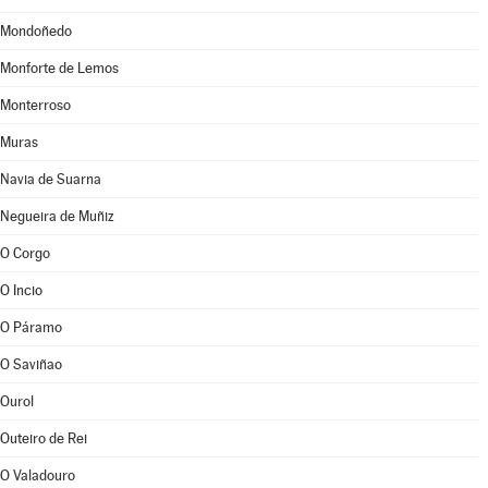
Mondoñedo
Monforte de Lemos
Monterroso
Muras
Navia de Suarna
Negueira de Muñiz
O Corgo
O Incio
O Páramo
O Saviñao
Ourol
Outeiro de Rei
O Valadouro