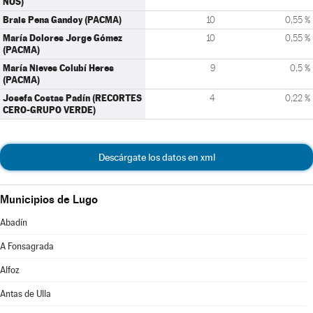
NÓS)
Brais Pena Gandoy (PACMA)
10
0,55 %
María Dolores Jorge Gómez
10
0,55 %
(PACMA)
María Nieves Colubí Heres
9
0,5 %
(PACMA)
Josefa Costas Padín (RECORTES
4
0,22 %
CERO-GRUPO VERDE)
Descárgate los datos en xml
Municipios de Lugo
Abadín
A Fonsagrada
Alfoz
Antas de Ulla