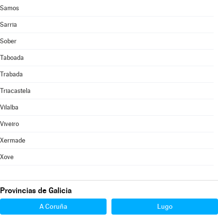
Samos
Sarria
Sober
Taboada
Trabada
Triacastela
Vilalba
Viveiro
Xermade
Xove
Provincias de Galicia
A Coruña
Lugo