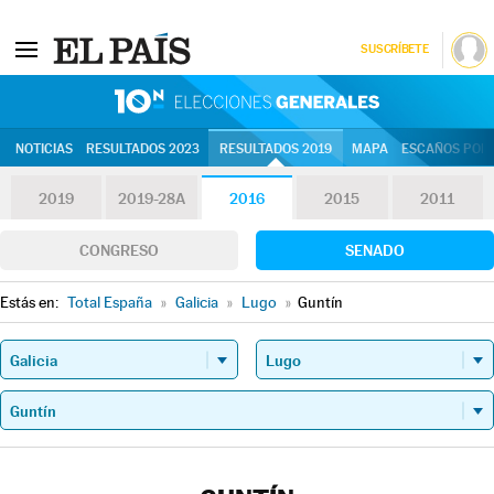
SUSCRÍBETE
10N | Eleccion
NOTICIAS
RESULTADOS 2023
RESULTADOS 2019
MAPA
ESCAÑOS POR 
2019
2019-28A
2016
2015
2011
CONGRESO
SENADO
Estás en:
Total España
»
Galicia
»
Lugo
»
Guntín