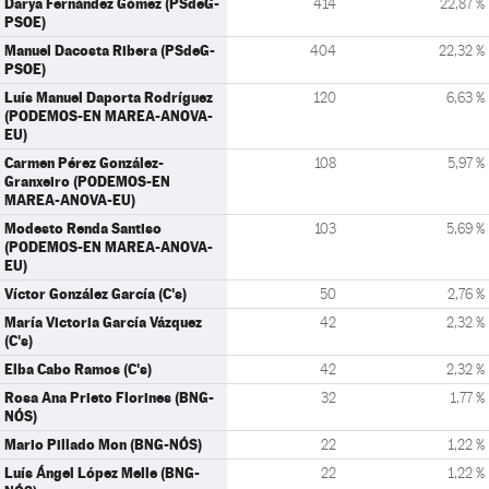
Darya Fernández Gómez (PSdeG-
414
22,87 %
PSOE)
Manuel Dacosta Ribera (PSdeG-
404
22,32 %
PSOE)
Luís Manuel Daporta Rodríguez
120
6,63 %
(PODEMOS-EN MAREA-ANOVA-
EU)
Carmen Pérez González-
108
5,97 %
Granxeiro (PODEMOS-EN
MAREA-ANOVA-EU)
Modesto Renda Santiso
103
5,69 %
(PODEMOS-EN MAREA-ANOVA-
EU)
Víctor González García (C's)
50
2,76 %
María Victoria García Vázquez
42
2,32 %
(C's)
Elba Cabo Ramos (C's)
42
2,32 %
Rosa Ana Prieto Florines (BNG-
32
1,77 %
NÓS)
Mario Pillado Mon (BNG-NÓS)
22
1,22 %
Luís Ángel López Melle (BNG-
22
1,22 %