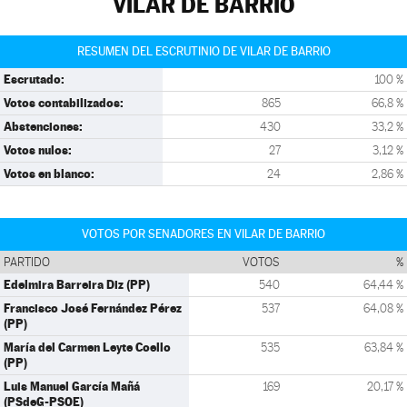
VILAR DE BARRIO
RESUMEN DEL ESCRUTINIO DE VILAR DE BARRIO
Escrutado:
100 %
Votos contabilizados:
865
66,8 %
Abstenciones:
430
33,2 %
Votos nulos:
27
3,12 %
Votos en blanco:
24
2,86 %
VOTOS POR SENADORES EN VILAR DE BARRIO
PARTIDO
VOTOS
%
Edelmira Barreira Diz (PP)
540
64,44 %
Francisco José Fernández Pérez
537
64,08 %
(PP)
María del Carmen Leyte Coello
535
63,84 %
(PP)
Luis Manuel García Mañá
169
20,17 %
(PSdeG-PSOE)