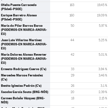
Ofelia Puente Carracedo
163
19,45 %
(PSdeG-PSOE)
Enrique Barreiro Alonso
160
19,09 %
(PSdeG-PSOE)
María do Pilar Barros Barco
50
5,97 %
(PODEMOS-EN MAREA-ANOVA-
EU)
Juan Luis Villarino Martínez
44
5,25 %
(PODEMOS-EN MAREA-ANOVA-
EU)
María Dolores Alonso Reverter
42
5,01 %
(PODEMOS-EN MAREA-ANOVA-
EU)
Ernesto Rodríguez Cuervo (C's)
33
3,94 %
Mercedes Marcos Fernández
29
3,46 %
(C's)
Benito Iglesias Padrón (C's)
26
3,1 %
Xacobe García Souto (BNG-NÓS)
20
2,39 %
Carmen Bolaño Vázquez (BNG-
18
2,15 %
NÓS)