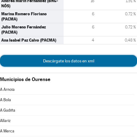
Andrea Marín Fernández (BNG-
16
1,91 %
NÓS)
Marina Romero Floriano
6
0,72 %
(PACMA)
Julio Moreno Fernández
6
0,72 %
(PACMA)
Ana Isabel Paz Calvo (PACMA)
4
0,48 %
Descárgate los datos en xml
Municipios de Ourense
A Arnoia
A Bola
A Gudiña
Allariz
A Merca