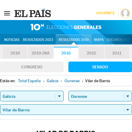
SUSCRÍBETE
10N | Eleccion
NOTICIAS
RESULTADOS 2023
RESULTADOS 2019
MAPA
ESCAÑOS POR 
2019
2019-28A
2016
2015
2011
CONGRESO
SENADO
Estás en:
Total España
»
Galicia
»
Ourense
»
Vilar de Barrio