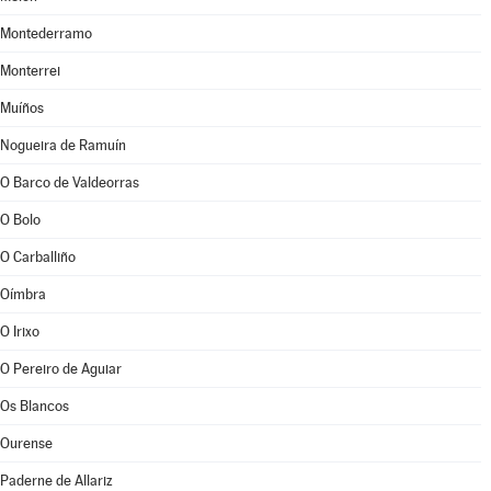
Montederramo
Monterrei
Muíños
Nogueira de Ramuín
O Barco de Valdeorras
O Bolo
O Carballiño
Oímbra
O Irixo
O Pereiro de Aguiar
Os Blancos
Ourense
Paderne de Allariz