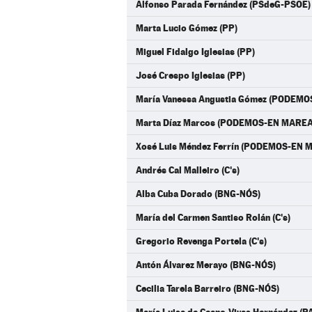
Alfonso Parada Fernández (PSdeG-PSOE)
Marta Lucio Gómez (PP)
Miguel Fidalgo Iglesias (PP)
José Crespo Iglesias (PP)
María Vanessa Angustia Gómez (PODEM
Marta Díaz Marcos (PODEMOS-EN MARE
Xosé Luis Méndez Ferrín (PODEMOS-EN
Andrés Cal Malleiro (C's)
Alba Cuba Dorado (BNG-NÓS)
María del Carmen Santiso Rolán (C's)
Gregorio Revenga Portela (C's)
Antón Álvarez Merayo (BNG-NÓS)
Cecilia Tarela Barreiro (BNG-NÓS)