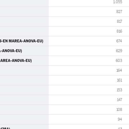
1.055
827
817
816
OS-EN MAREA-ANOVA-EU)
674
A-ANOVA-EU)
629
 MAREA-ANOVA-EU)
603
164
161
153
147
108
94