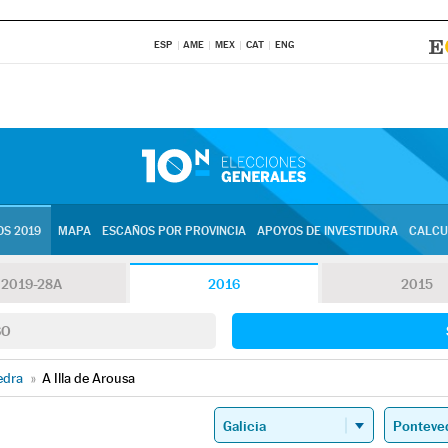
ESP
AME
MEX
CAT
ENG
S 2019
MAPA
ESCAÑOS POR PROVINCIA
APOYOS DE INVESTIDURA
CALCU
2019-28A
2016
2015
SO
edra
»
A Illa de Arousa