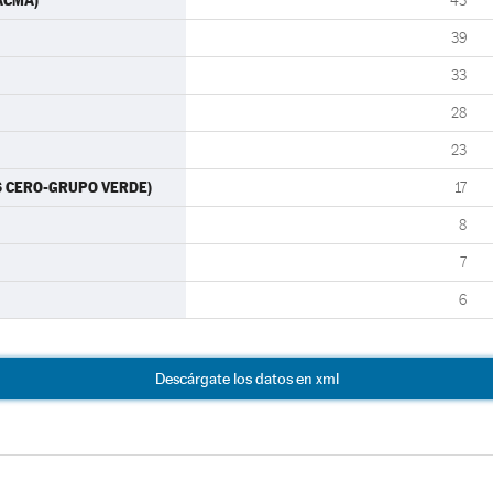
PACMA)
43
39
33
28
23
ES CERO-GRUPO VERDE)
17
8
7
6
Descárgate los datos en xml