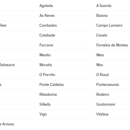
Agolada
A Guarda
As Neves
Baiona
Reis
Cambados
Campo Lameiro
Cotobade
Covelo
Forcarei
Fornelos de Montes
Meaño
Meis
Balneario
Moraña
Mos
O Porriño
O Rosal
s
Ponte Caldelas
Pontecesures
Ribadumia
Rodeiro
Silleda
Soutomaior
Vigo
Vilaboa
e Arousa