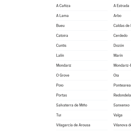
A Cañiza
A Estrada
A Lama
Arbo
Bueu
Caldas de 
Catoira
Cerdedo
Cuntis
Dozón
Lalín
Marín
Mondariz
Mondariz-
O Grove
Oia
Poio
Pontearea
Portas
Redondela
Salvaterra de Miño
Sanxenxo
Tui
Valga
Vilagarcía de Arousa
Vilanova d