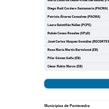
María Luisa de Ceano-Vivas Hernández (
Diego Raúl Cordero Santamaría (PACMA)
Patricia Álvarez Consalves (PACMA)
Laura Quintillán Núñez (PCPE)
Rubén Couso Rosales (UPyD)
José Carlos Vázquez González (RECORT
Rosa María Martín Bartolomé (EB)
Pilar Gómez Gella (EB)
César Rubio Marco (EB)
Municipios de Pontevedra