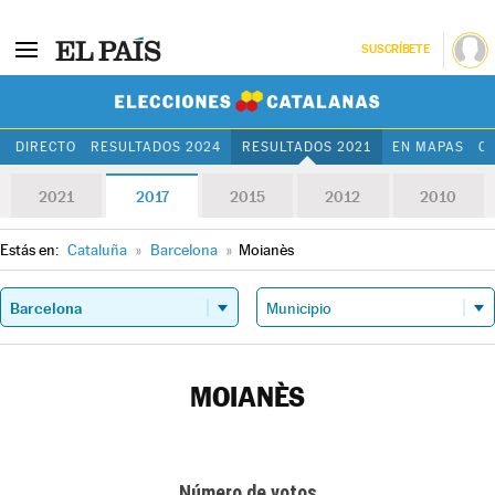
SUSCRÍBETE
Elecciones Cat
DIRECTO
RESULTADOS 2024
RESULTADOS 2021
EN MAPAS
C
2021
2017
2015
2012
2010
Estás en:
Cataluña
»
Barcelona
»
Moianès
MOIANÈS
Número de votos