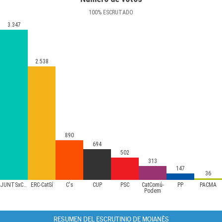
100
%
ESCRUTADO
3.347
2.538
890
694
502
313
147
36
JUNTSxCAT
ERC-CatSí
C's
CUP
PSC
CatComú-
PP
PACMA
Podem
RESUMEN DEL ESCRUTINIO DE MOIANÈS