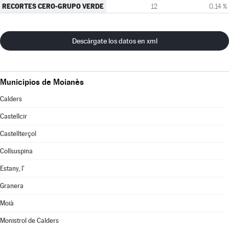
RECORTES CERO-GRUPO VERDE
12
0,14 %
Descárgate los datos en xml
Municipios de Moianès
Calders
Castellcir
Castellterçol
Collsuspina
Estany, l'
Granera
Moià
Monistrol de Calders