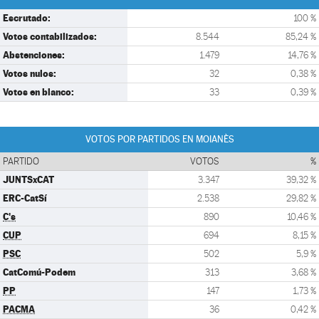
Escrutado:
100 %
Votos contabilizados:
8.544
85,24 %
Abstenciones:
1.479
14,76 %
Votos nulos:
32
0,38 %
Votos en blanco:
33
0,39 %
VOTOS POR PARTIDOS EN MOIANÈS
PARTIDO
VOTOS
%
JUNTSxCAT
3.347
39,32 %
ERC-CatSí
2.538
29,82 %
C's
890
10,46 %
CUP
694
8,15 %
PSC
502
5,9 %
CatComú-Podem
313
3,68 %
PP
147
1,73 %
PACMA
36
0,42 %