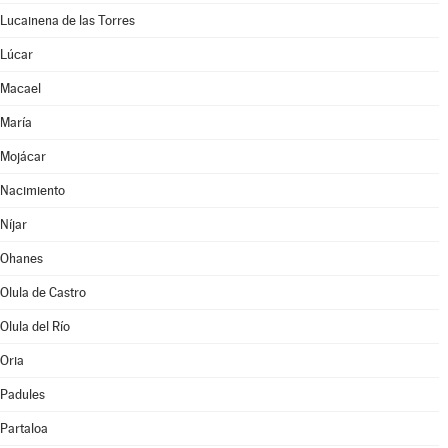
Lucainena de las Torres
Lúcar
Macael
María
Mojácar
Nacimiento
Níjar
Ohanes
Olula de Castro
Olula del Río
Oria
Padules
Partaloa