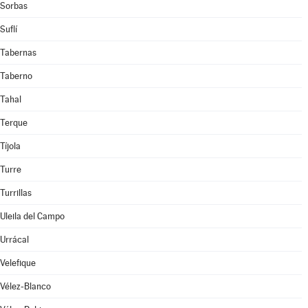
Sorbas
Suflí
Tabernas
Taberno
Tahal
Terque
Tíjola
Turre
Turrillas
Uleila del Campo
Urrácal
Velefique
Vélez-Blanco