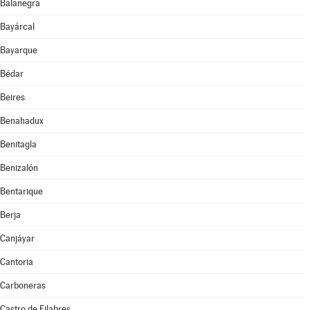
Balanegra
Bayárcal
Bayarque
Bédar
Beires
Benahadux
Benitagla
Benizalón
Bentarique
Berja
Canjáyar
Cantoria
Carboneras
Castro de Filabres