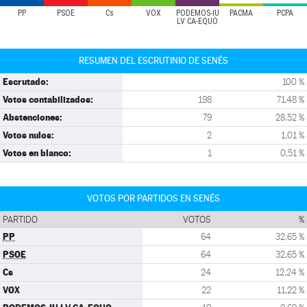
PP
PSOE
Cs
VOX
PODEMOS-IU
PACMA
PCPA
LV CA-EQUO
RESUMEN DEL ESCRUTINIO DE SENÉS
Escrutado:
100 %
Votos contabilizados:
198
71,48 %
Abstenciones:
79
28,52 %
Votos nulos:
2
1,01 %
Votos en blanco:
1
0,51 %
VOTOS POR PARTIDOS EN SENÉS
PARTIDO
VOTOS
%
PP
64
32,65 %
PSOE
64
32,65 %
Cs
24
12,24 %
VOX
22
11,22 %