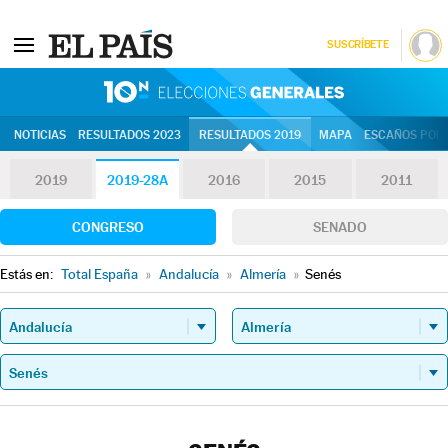
SUSCRÍBETE
10N | Eleccion
NOTICIAS
RESULTADOS 2023
RESULTADOS 2019
MAPA
ESCAÑOS POR 
2019
2019-28A
2016
2015
2011
CONGRESO
SENADO
Estás en:
Total España
»
Andalucía
»
Almería
»
Senés