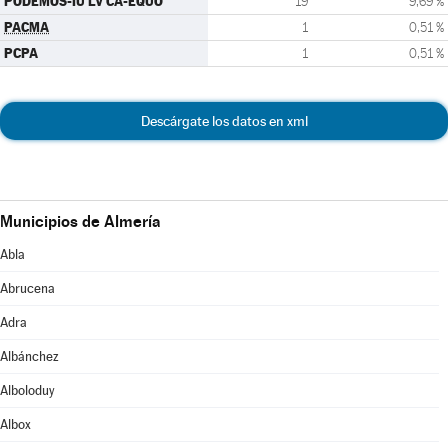
PODEMOS-IU LV CA-EQUO
19
9,69 %
PACMA
1
0,51 %
PCPA
1
0,51 %
Descárgate los datos en xml
Municipios de Almería
Abla
Abrucena
Adra
Albánchez
Alboloduy
Albox