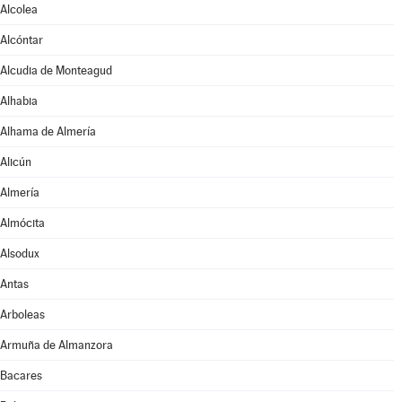
Alcolea
Alcóntar
Alcudia de Monteagud
Alhabia
Alhama de Almería
Alicún
Almería
Almócita
Alsodux
Antas
Arboleas
Armuña de Almanzora
Bacares