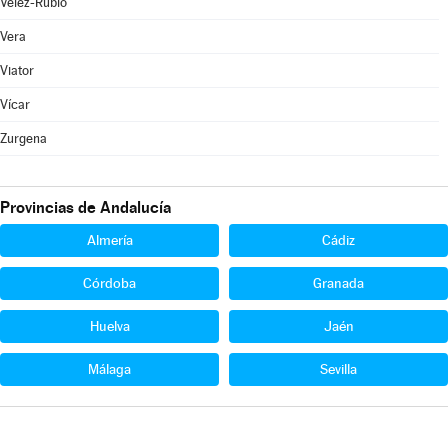
Vélez-Rubio
Vera
Viator
Vícar
Zurgena
Provincias de Andalucía
Almería
Cádiz
Córdoba
Granada
Huelva
Jaén
Málaga
Sevilla