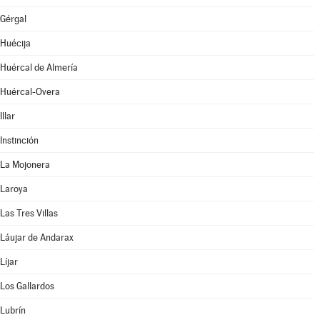
Gérgal
Huécija
Huércal de Almería
Huércal-Overa
Illar
Instinción
La Mojonera
Laroya
Las Tres Villas
Láujar de Andarax
Líjar
Los Gallardos
Lubrín