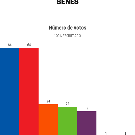
SENÉS
Número de votos
100
%
ESCRUTADO
64
64
24
22
19
1
1