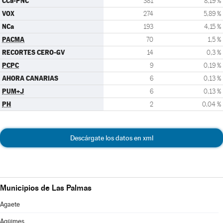
CCa-PNC
381
8,19 %
VOX
274
5,89 %
NCa
193
4,15 %
PACMA
70
1,5 %
RECORTES CERO-GV
14
0,3 %
PCPC
9
0,19 %
AHORA CANARIAS
6
0,13 %
PUM+J
6
0,13 %
PH
2
0,04 %
Descárgate los datos en xml
Municipios de Las Palmas
Agaete
Agüimes