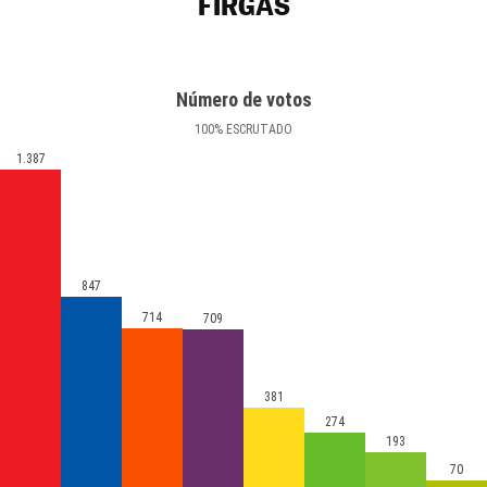
FIRGAS
Número de votos
100
%
ESCRUTADO
1.387
847
714
709
381
274
193
70