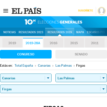
SUSCRÍBETE
10N | Eleccion
NOTICIAS
RESULTADOS 2023
RESULTADOS 2019
MAPA
ESCAÑOS POR 
2019
2019-28A
2016
2015
2011
CONGRESO
SENADO
Estás en:
Total España
»
Canarias
»
Las Palmas
»
Firgas