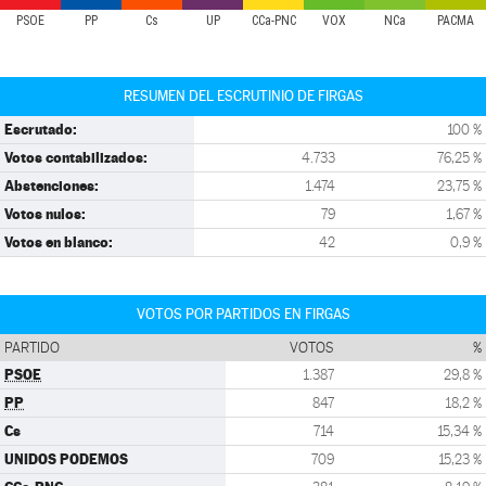
PSOE
PP
Cs
UP
CCa-PNC
VOX
NCa
PACMA
RESUMEN DEL ESCRUTINIO DE FIRGAS
Escrutado:
100 %
Votos contabilizados:
4.733
76,25 %
Abstenciones:
1.474
23,75 %
Votos nulos:
79
1,67 %
Votos en blanco:
42
0,9 %
VOTOS POR PARTIDOS EN FIRGAS
PARTIDO
VOTOS
%
PSOE
1.387
29,8 %
PP
847
18,2 %
Cs
714
15,34 %
UNIDOS PODEMOS
709
15,23 %