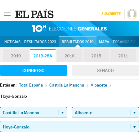
SUSCRÍBETE
10N | Eleccion
NOTICIAS
RESULTADOS 2023
RESULTADOS 2019
MAPA
ESCAÑOS POR 
2019
2019-28A
2016
2015
2011
CONGRESO
SENADO
Estás en:
Total España
»
Castilla La Mancha
»
Albacete
»
Hoya-Gonzalo