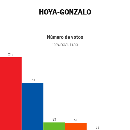
HOYA-GONZALO
Número de votos
100
%
ESCRUTADO
218
153
53
51
33