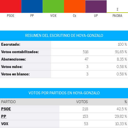
2
PSOE
PP
VOX
Cs
UP
PACMA
RESUMEN DEL ESCRUTINIO DE HOYA-GONZALO
Escrutado:
100 %
Votos contabilizados:
516
91,65 %
Abstenciones:
47
8,35 %
Votos nulos:
3
0,58 %
Votos en blanco:
3
0,58 %
VOTOS POR PARTIDOS EN HOYA-GONZALO
PARTIDO
VOTOS
%
PSOE
218
42,5 %
PP
153
29,82 %
VOX
53
10,33 %