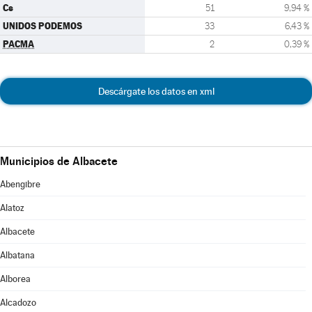
Cs
51
9,94 %
UNIDOS PODEMOS
33
6,43 %
PACMA
2
0,39 %
Descárgate los datos en xml
Municipios de Albacete
Abengibre
Alatoz
Albacete
Albatana
Alborea
Alcadozo