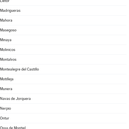
Liétor
Madrigueras
Mahora
Masegoso
Minaya
Molinicos
Montalvos
Montealegre del Castillo
Motilleja
Munera
Navas de Jorquera
Nerpio
Ontur
Ossa de Montiel