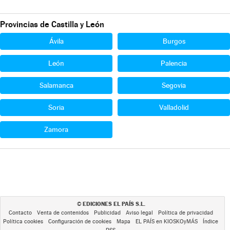
Provincias de Castilla y León
Ávila
Burgos
León
Palencia
Salamanca
Segovia
Soria
Valladolid
Zamora
EDICIONES EL PAÍS S.L.
©
Contacto
Venta de contenidos
Publicidad
Aviso legal
Política de privacidad
Política cookies
Configuración de cookies
Mapa
EL PAÍS en KIOSKOyMÁS
Índice