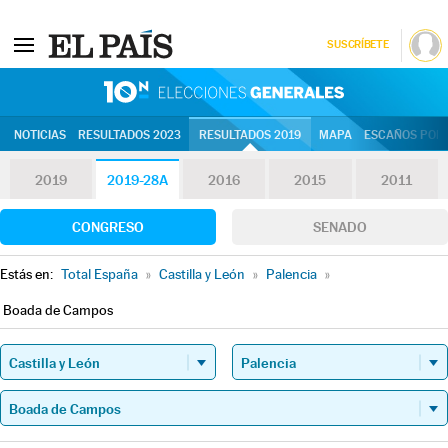
SUSCRÍBETE
10N | Eleccion
NOTICIAS
RESULTADOS 2023
RESULTADOS 2019
MAPA
ESCAÑOS POR 
2019
2019-28A
2016
2015
2011
CONGRESO
SENADO
Estás en:
Total España
»
Castilla y León
»
Palencia
»
Boada de Campos