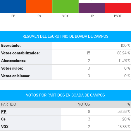
1
1
PP
Cs
VOX
UP
PSOE
RESUMEN DEL ESCRUTINIO DE BOADA DE CAMPOS
Escrutado:
100 %
Votos contabilizados:
15
88,24 %
Abstenciones:
2
11,76 %
Votos nulos:
0
0 %
Votos en blanco:
0
0 %
VOTOS POR PARTIDOS EN BOADA DE CAMPOS
PARTIDO
VOTOS
%
PP
8
53,33 %
Cs
3
20 %
VOX
2
13,33 %