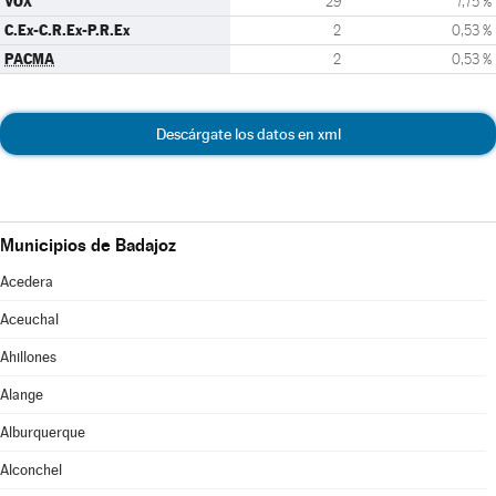
VOX
29
7,75 %
C.Ex-C.R.Ex-P.R.Ex
2
0,53 %
PACMA
2
0,53 %
Descárgate los datos en xml
Municipios de Badajoz
Acedera
Aceuchal
Ahillones
Alange
Alburquerque
Alconchel