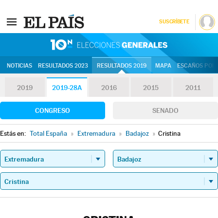
SUSCRÍBETE
10N | Eleccion
NOTICIAS
RESULTADOS 2023
RESULTADOS 2019
MAPA
ESCAÑOS POR 
2019
2019-28A
2016
2015
2011
CONGRESO
SENADO
Estás en:
Total España
»
Extremadura
»
Badajoz
»
Cristina