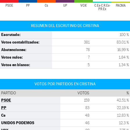
PSOE
PP
Cs
UP
VOX
C.Ex-C.R.Ex-
PACMA
P.R.Ex
RESUMEN DEL ESCRUTINIO DE CRISTINA
Escrutado:
100 %
Votos contabilizados:
381
83,01 %
Abstenciones:
78
16,99 %
Votos nulos:
7
1,84 %
Votos en blanco:
5
1,34 %
VOTOS POR PARTIDOS EN CRISTINA
PARTIDO
VOTOS
%
PSOE
159
42,51 %
PP
83
22,19 %
Cs
48
12,83 %
UNIDOS PODEMOS
46
12,3 %