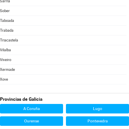
Sarria
Sober
Taboada
Trabada
Triacastela
Vilalba
Viveiro
Xermade
Xove
Provincias de Galicia
A Coruña
Lugo
Ourense
Pontevedra