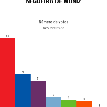
NEGUEIRA DE MUÑIZ
Número de votos
100
%
ESCRUTADO
53
26
21
9
7
6
1