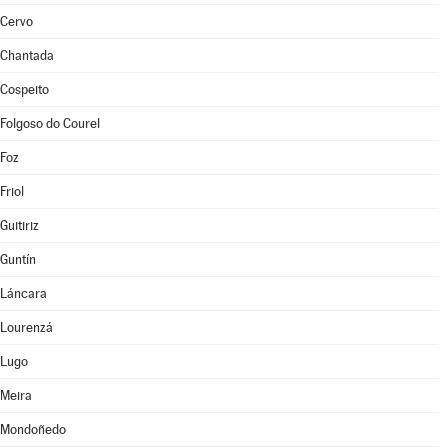
Cervo
Chantada
Cospeito
Folgoso do Courel
Foz
Friol
Guitiriz
Guntín
Láncara
Lourenzá
Lugo
Meira
Mondoñedo