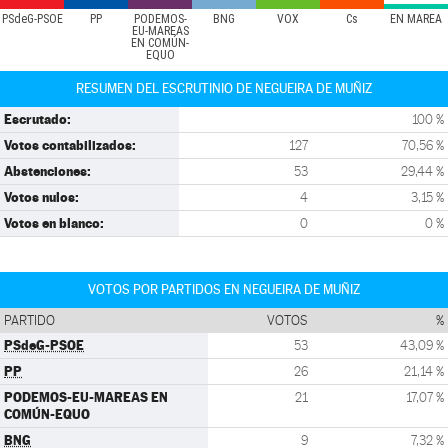
PSdeG-PSOE
PP
PODEMOS-
BNG
VOX
Cs
EN MAREA
EU-MAREAS
EN COMÚN-
EQUO
RESUMEN DEL ESCRUTINIO DE NEGUEIRA DE MUÑIZ
Escrutado:
100 %
Votos contabilizados:
127
70,56 %
Abstenciones:
53
29,44 %
Votos nulos:
4
3,15 %
Votos en blanco:
0
0 %
VOTOS POR PARTIDOS EN NEGUEIRA DE MUÑIZ
PARTIDO
VOTOS
%
PSdeG-PSOE
53
43,09 %
PP
26
21,14 %
PODEMOS-EU-MAREAS EN
21
17,07 %
COMÚN-EQUO
BNG
9
7,32 %