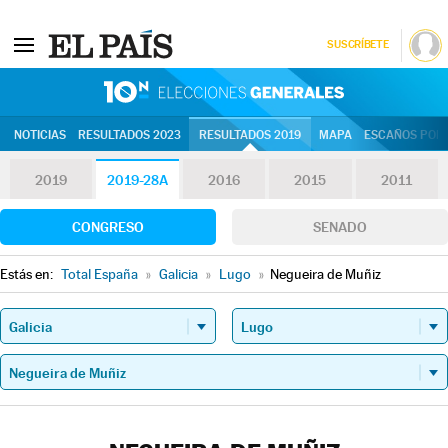
SUSCRÍBETE
10N | Eleccion
NOTICIAS
RESULTADOS 2023
RESULTADOS 2019
MAPA
ESCAÑOS POR 
2019
2019-28A
2016
2015
2011
CONGRESO
SENADO
Estás en:
Total España
»
Galicia
»
Lugo
»
Negueira de Muñiz