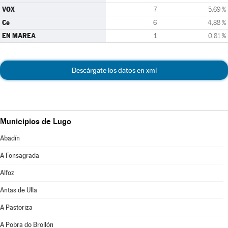
VOX
7
5,69 %
Cs
6
4,88 %
EN MAREA
1
0,81 %
Descárgate los datos en xml
Municipios de Lugo
Abadín
A Fonsagrada
Alfoz
Antas de Ulla
A Pastoriza
A Pobra do Brollón