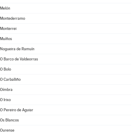
Melón
Montederramo
Monterrei
Muíños
Nogueira de Ramuín
O Barco de Valdeorras
O Bolo
O Carballiño
Oímbra
O Irixo
O Pereiro de Aguiar
Os Blancos
Ourense