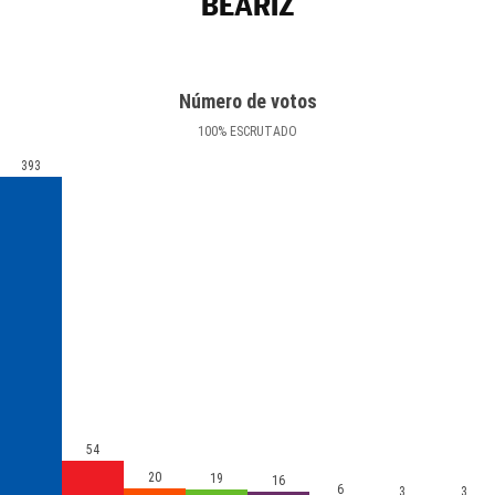
BEARIZ
Número de votos
100
%
ESCRUTADO
393
54
20
19
16
6
3
3