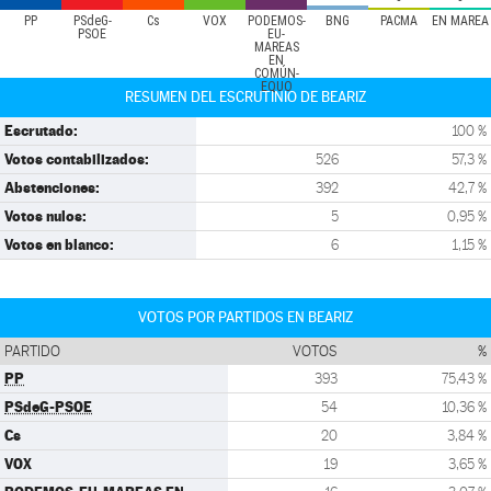
PP
PSdeG-
Cs
VOX
PODEMOS-
BNG
PACMA
EN MAREA
PSOE
EU-
MAREAS
EN
COMÚN-
EQUO
RESUMEN DEL ESCRUTINIO DE BEARIZ
Escrutado:
100 %
Votos contabilizados:
526
57,3 %
Abstenciones:
392
42,7 %
Votos nulos:
5
0,95 %
Votos en blanco:
6
1,15 %
VOTOS POR PARTIDOS EN BEARIZ
PARTIDO
VOTOS
%
PP
393
75,43 %
PSdeG-PSOE
54
10,36 %
Cs
20
3,84 %
VOX
19
3,65 %