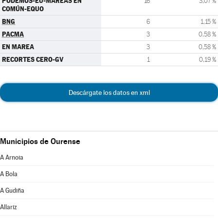
PODEMOS-EU-MAREAS EN
16
3,07 %
COMÚN-EQUO
BNG
6
1,15 %
PACMA
3
0,58 %
EN MAREA
3
0,58 %
RECORTES CERO-GV
1
0,19 %
Descárgate los datos en xml
Municipios de Ourense
A Arnoia
A Bola
A Gudiña
Allariz