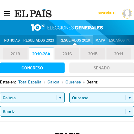
SUSCRÍBETE
10N | Eleccion
NOTICIAS
RESULTADOS 2023
RESULTADOS 2019
MAPA
ESCAÑOS POR 
2019
2019-28A
2016
2015
2011
CONGRESO
SENADO
Estás en:
Total España
»
Galicia
»
Ourense
»
Beariz