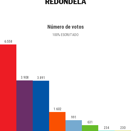
REDONDELA
Número de votos
100
%
ESCRUTADO
6.558
3.908
3.891
1.602
991
631
234
230