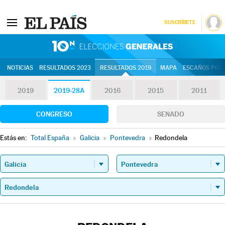
SUSCRÍBETE
10N | Eleccion
NOTICIAS
RESULTADOS 2023
RESULTADOS 2019
MAPA
ESCAÑOS POR 
2019
2019-28A
2016
2015
2011
CONGRESO
SENADO
Estás en:
Total España
»
Galicia
»
Pontevedra
»
Redondela