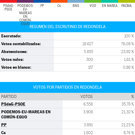
PSdeG-
PODEMOS-
PP
Cs
BNG
VOX
EN MAREA
PACMA
PSOE
EU-
MAREAS
EN
COMÚN-
EQUO
RESUMEN DEL ESCRUTINIO DE REDONDELA
Escrutado:
100 %
Votos contabilizados:
18.627
76,08 %
Abstenciones:
5.855
23,92 %
Votos nulos:
300
1,61 %
Votos en blanco:
157
0,86 %
VOTOS POR PARTIDOS EN REDONDELA
PARTIDO
VOTOS
%
PSdeG-PSOE
6.558
35,78 %
PODEMOS-EU-MAREAS EN
3.908
21,32 %
COMÚN-EQUO
PP
3.891
21,23 %
Cs
1.602
8,74 %