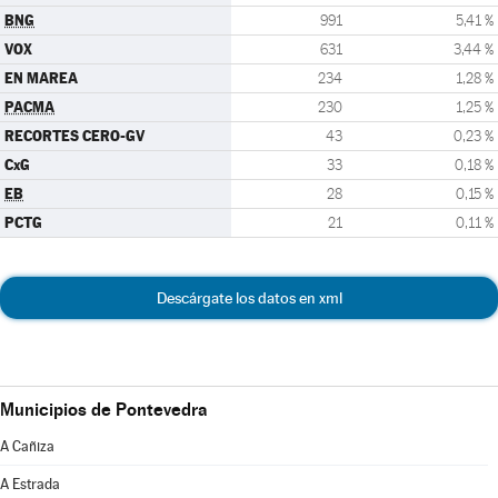
BNG
991
5,41 %
VOX
631
3,44 %
EN MAREA
234
1,28 %
PACMA
230
1,25 %
RECORTES CERO-GV
43
0,23 %
CxG
33
0,18 %
EB
28
0,15 %
PCTG
21
0,11 %
Descárgate los datos en xml
Municipios de Pontevedra
A Cañiza
A Estrada