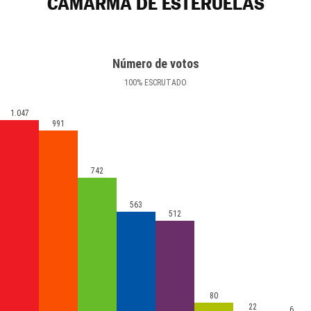
CAMARMA DE ESTERUELAS
Número de votos
100
%
ESCRUTADO
1.047
991
742
563
512
80
22
6