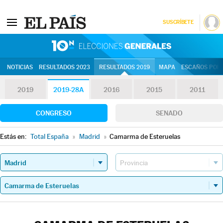
SUSCRÍBETE
10N | Eleccion
NOTICIAS
RESULTADOS 2023
RESULTADOS 2019
MAPA
ESCAÑOS POR 
2019
2019-28A
2016
2015
2011
CONGRESO
SENADO
Estás en:
Total España
»
Madrid
»
Camarma de Esteruelas