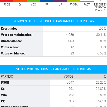
PSOE
Cs
VOX
PP
UP
PACMA
PACT
RECORTES
CERO-GV-
PCAS-TC
RESUMEN DEL ESCRUTINIO DE CAMARMA DE ESTERUELAS
Escrutado:
100 %
Votos contabilizados:
4.039
80,11 %
Abstenciones:
1.003
19,89 %
Votos nulos:
47
1,16 %
Votos en blanco:
23
0,58 %
VOTOS POR PARTIDOS EN CAMARMA DE ESTERUELAS
PARTIDO
VOTOS
%
PSOE
1.047
26,23 %
Cs
991
24,82 %
VOX
742
18,59 %
PP
563
14,1 %