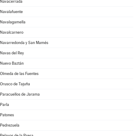
Navacerrada
Navalafuente
Navalagamella
Navalcarnero
Navarredonda y San Mamés
Navas del Rey
Nuevo Baztán
Olmeda de las Fuentes
Orusco de Tajuña
Paracuellos de Jarama
Parla
Patones
Pedrezuela
Pelayos de la Presa