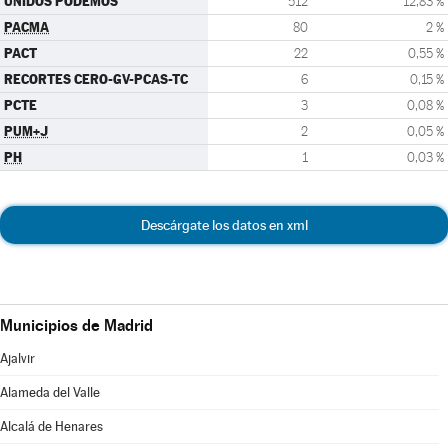
UNIDOS PODEMOS
512
12,83 %
PACMA
80
2 %
PACT
22
0,55 %
RECORTES CERO-GV-PCAS-TC
6
0,15 %
PCTE
3
0,08 %
PUM+J
2
0,05 %
PH
1
0,03 %
Descárgate los datos en xml
Municipios de Madrid
Ajalvir
Alameda del Valle
Alcalá de Henares