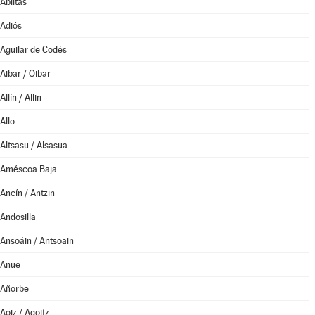
Ablitas
Adiós
Aguilar de Codés
Aibar / Oibar
Allín / Allin
Allo
Altsasu / Alsasua
Améscoa Baja
Ancín / Antzin
Andosilla
Ansoáin / Antsoain
Anue
Añorbe
Aoiz / Agoitz