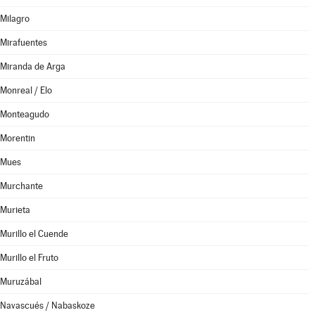
Milagro
Mirafuentes
Miranda de Arga
Monreal / Elo
Monteagudo
Morentin
Mues
Murchante
Murieta
Murillo el Cuende
Murillo el Fruto
Muruzábal
Navascués / Nabaskoze