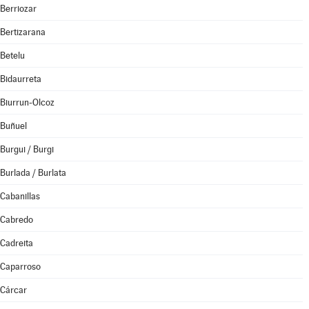
Berriozar
Bertizarana
Betelu
Bidaurreta
Biurrun-Olcoz
Buñuel
Burgui / Burgi
Burlada / Burlata
Cabanillas
Cabredo
Cadreita
Caparroso
Cárcar