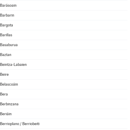
Barásoain
Barbarin
Bargota
Barillas
Basaburua
Baztan
Beintza-Labaien
Beire
Belascoáin
Bera
Berbinzana
Beriáin
Berrioplano / Berriobeiti