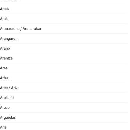
Araitz
Arakil
Aranarache / Aranaratxe
Aranguren
Arano
Arantza
Aras
Arbizu
Arce / Artzi
Arellano
Areso
Arguedas
Aria