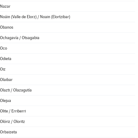
Nazar
Noáin (Valle de Elorz) / Noain (Elortzibar)
Obanos
Ochagavía / Otsagabia
Oco
Odieta
Oiz
Olaibar
Olazti / Olazagutía
Olejua
Olite / Erriberri
Olóriz / Oloritz
Orbaizeta