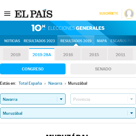
SUSCRÍBETE
10N | Eleccion
NOTICIAS
RESULTADOS 2023
RESULTADOS 2019
MAPA
ESCAÑOS POR 
2019
2019-28A
2016
2015
2011
CONGRESO
SENADO
Estás en:
Total España
»
Navarra
»
Muruzábal