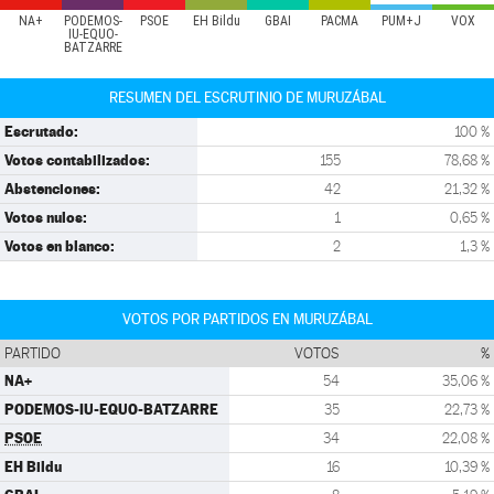
NA+
PODEMOS-
PSOE
EH Bildu
GBAI
PACMA
PUM+J
VOX
IU-EQUO-
BATZARRE
RESUMEN DEL ESCRUTINIO DE MURUZÁBAL
Escrutado:
100 %
Votos contabilizados:
155
78,68 %
Abstenciones:
42
21,32 %
Votos nulos:
1
0,65 %
Votos en blanco:
2
1,3 %
VOTOS POR PARTIDOS EN MURUZÁBAL
PARTIDO
VOTOS
%
NA+
54
35,06 %
PODEMOS-IU-EQUO-BATZARRE
35
22,73 %
PSOE
34
22,08 %
EH Bildu
16
10,39 %