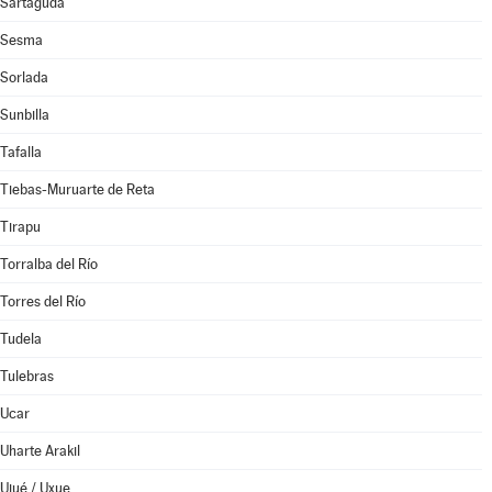
Sartaguda
Sesma
Sorlada
Sunbilla
Tafalla
Tiebas-Muruarte de Reta
Tirapu
Torralba del Río
Torres del Río
Tudela
Tulebras
Ucar
Uharte Arakil
Ujué / Uxue