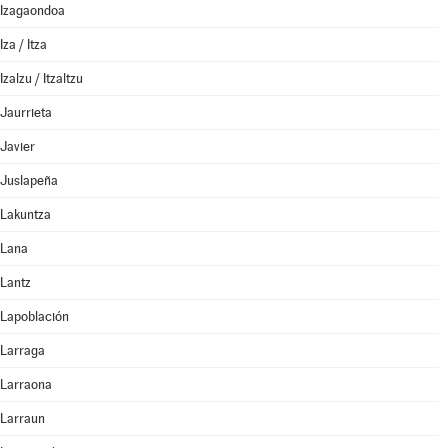
Izagaondoa
Iza / Itza
Izalzu / Itzaltzu
Jaurrieta
Javier
Juslapeña
Lakuntza
Lana
Lantz
Lapoblación
Larraga
Larraona
Larraun