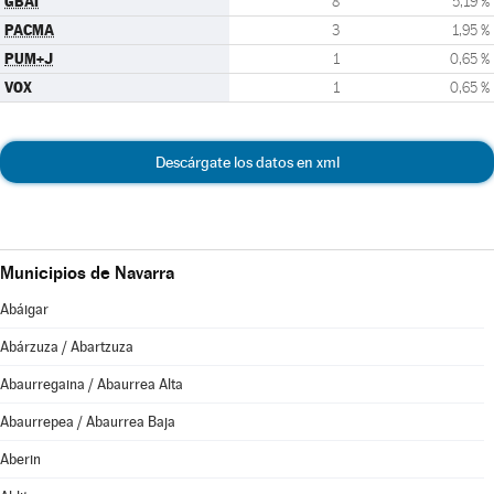
GBAI
8
5,19 %
PACMA
3
1,95 %
PUM+J
1
0,65 %
VOX
1
0,65 %
Descárgate los datos en xml
Municipios de Navarra
Abáigar
Abárzuza / Abartzuza
Abaurregaina / Abaurrea Alta
Abaurrepea / Abaurrea Baja
Aberin