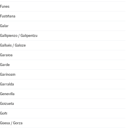
Funes
Fustiñana
Galar
Gallipienzo / Galipentzu
Gallués / Galoze
Garaioa
Garde
Garínoain
Garralda
Genevilla
Goizueta
Goñi
Güesa / Gorza