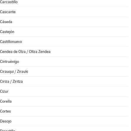
Carcastillo
Cascante
Cáseda
Castejón
Castillonuevo
Cendea de Olza / Oltza Zendea
Cintruénigo
Cirauqui / Zirauki
Ciriza / Ziritza
Cizur
Corella
Cortes
Desojo