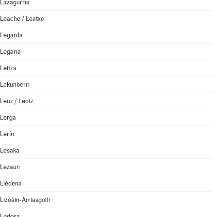
Lazagurría
Leache / Leatxe
Legarda
Legaria
Leitza
Lekunberri
Leoz / Leotz
Lerga
Lerín
Lesaka
Lezaun
Liédena
Lizoáin-Arriasgoiti
Lodosa