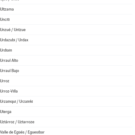
Ultzama
Unciti
Unzué / Untzue
Urdazubi / Urdax
Urdiain
Urraul Alto
Urraul Bajo
Urroz
Urroz-Villa
Urzainqui / Urzainki
Uterga
Uztárroz / Uztarroze
Valle de Egüés / Eguesibar