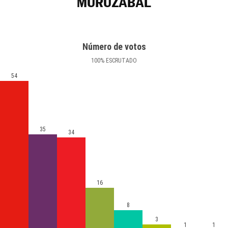
MURUZÁBAL
Número de votos
100
%
ESCRUTADO
54
35
34
16
8
3
1
1