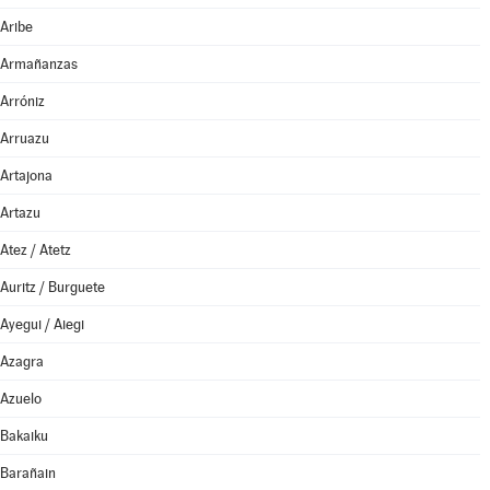
Aribe
Armañanzas
Arróniz
Arruazu
Artajona
Artazu
Atez / Atetz
Auritz / Burguete
Ayegui / Aiegi
Azagra
Azuelo
Bakaiku
Barañain