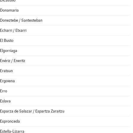
Dicastillo
Donamaria
Doneztebe / Santesteban
Echarri / Etxarri
El Busto
Elgorriaga
Enériz / Eneritz
Eratsun
Ergoiena
Erro
Eslava
Esparza de Salazar / Espartza Zaraitzu
Espronceda
Estella-Lizarra