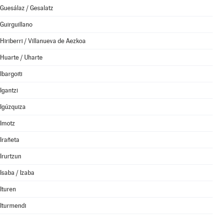
Guesálaz / Gesalatz
Guirguillano
Hiriberri / Villanueva de Aezkoa
Huarte / Uharte
Ibargoiti
Igantzi
Igúzquiza
Imotz
Irañeta
Irurtzun
Isaba / Izaba
Ituren
Iturmendi