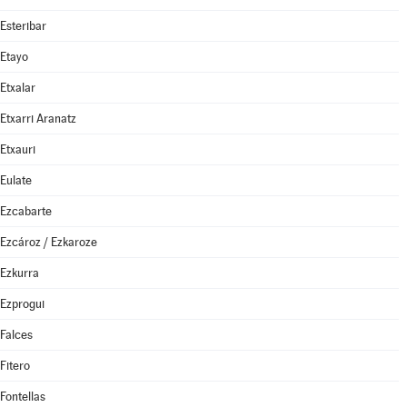
Esteribar
Etayo
Etxalar
Etxarri Aranatz
Etxauri
Eulate
Ezcabarte
Ezcároz / Ezkaroze
Ezkurra
Ezprogui
Falces
Fitero
Fontellas