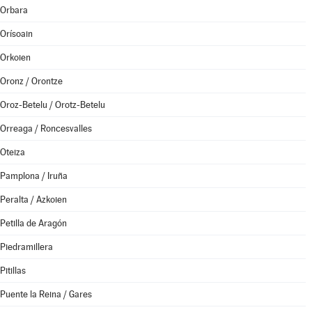
Orbara
Orísoain
Orkoien
Oronz / Orontze
Oroz-Betelu / Orotz-Betelu
Orreaga / Roncesvalles
Oteiza
Pamplona / Iruña
Peralta / Azkoien
Petilla de Aragón
Piedramillera
Pitillas
Puente la Reina / Gares