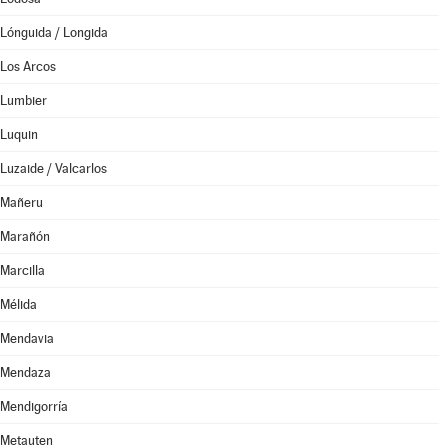
Lónguida / Longida
Los Arcos
Lumbier
Luquin
Luzaide / Valcarlos
Mañeru
Marañón
Marcilla
Mélida
Mendavia
Mendaza
Mendigorría
Metauten