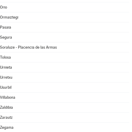
Orio
Ormaiztegi
Pasaia
Segura
Soraluze - Placencia de las Armas
Tolosa
Urnieta
Urretxu
Usurbil
Villabona
Zaldibia
Zarautz
Zegama