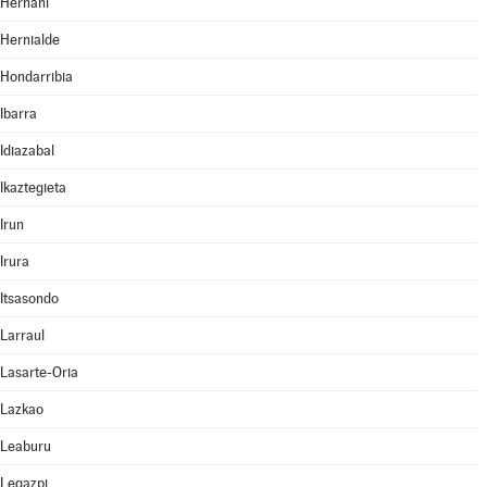
Hernani
Hernialde
Hondarribia
Ibarra
Idiazabal
Ikaztegieta
Irun
Irura
Itsasondo
Larraul
Lasarte-Oria
Lazkao
Leaburu
Legazpi