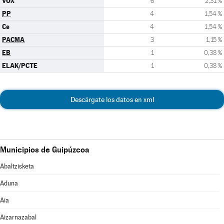
VOX
6
2,31 %
PP
4
1,54 %
Cs
4
1,54 %
PACMA
3
1,15 %
EB
1
0,38 %
ELAK/PCTE
1
0,38 %
Descárgate los datos en xml
Municipios de Guipúzcoa
Abaltzisketa
Aduna
Aia
Aizarnazabal