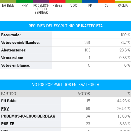
EH Bildu
PNV
PODEMOS-
PSE-EE
VOX
PP
Cs
PACMA
IU-EQUO
BERDEAK
RESUMEN DEL ESCRUTINIO DE IKAZTEGIETA
Escrutado:
100 %
Votos contabilizados:
261
71,7 %
Abstenciones:
103
28,3 %
Votos nulos:
1
0,38 %
Votos en blanco:
0
0 %
VOTOS POR PARTIDOS EN IKAZTEGIETA
PARTIDO
VOTOS
%
EH Bildu
115
44,23 %
PNV
69
26,54 %
PODEMOS-IU-EQUO BERDEAK
34
13,08 %
PSE-EE
23
8,85 %