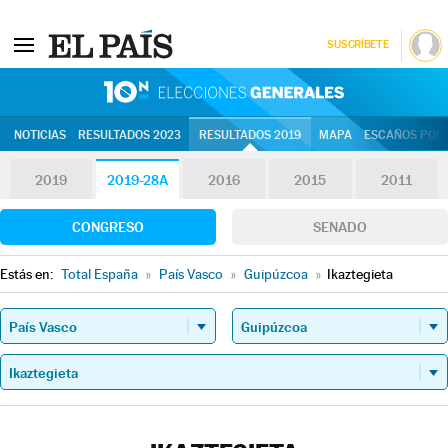
SUSCRÍBETE
10N | Eleccion
NOTICIAS
RESULTADOS 2023
RESULTADOS 2019
MAPA
ESCAÑOS POR 
2019
2019-28A
2016
2015
2011
CONGRESO
SENADO
Estás en:
Total España
»
País Vasco
»
Guipúzcoa
»
Ikaztegieta