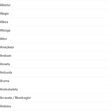
Albiztur
Alegia
Alkiza
Altzaga
Altzo
Amezketa
Andoain
Anoeta
Antzuola
Arama
Aretxabaleta
Arrasate / Mondragón
Asteasu