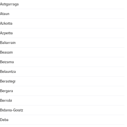
Astigarraga
Ataun
Azkoitia
Azpeitia
Baliarrain
Beasain
Beizama
Belauntza
Berastegi
Bergara
Berrobi
Bidania-Goiatz
Deba