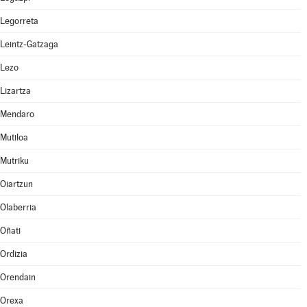
Legorreta
Leintz-Gatzaga
Lezo
Lizartza
Mendaro
Mutiloa
Mutriku
Oiartzun
Olaberria
Oñati
Ordizia
Orendain
Orexa