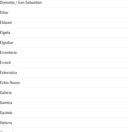
Donostia / San Sebastián
Eibar
Elduain
Elgeta
Elgoibar
Errenteria
Errezil
Eskoriatza
Ezkio-Itsaso
Gabiria
Gaintza
Gaztelu
Getaria