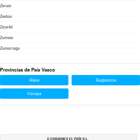
Zerain
Zestoa
Zizurkil
Zumaia
Zumarraga
Provincias de País Vasco
Álava
Guipúzcoa
Vizcaya
EDICIONES EL PAÍS S.L.
©