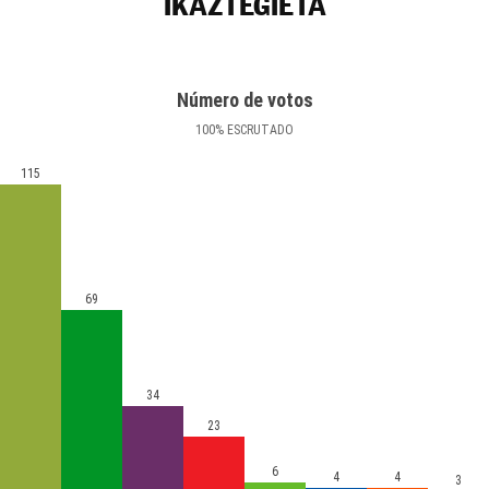
IKAZTEGIETA
Número de votos
100
%
ESCRUTADO
115
69
34
23
6
4
4
3