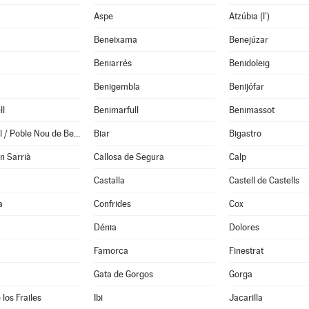
Aspe
Atzúbia (l')
Beneixama
Benejúzar
Beniarrés
Benidoleig
Benigembla
Benijófar
ll
Benimarfull
Benimassot
Benitachell / Poble Nou de Benitatxell (el)
Biar
Bigastro
en Sarrià
Callosa de Segura
Calp
Castalla
Castell de Castells
a
Confrides
Cox
Dénia
Dolores
Famorca
Finestrat
Gata de Gorgos
Gorga
los Frailes
Ibi
Jacarilla