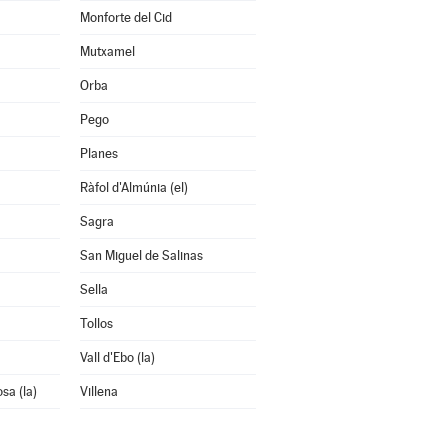
Monforte del Cid
Mutxamel
Orba
Pego
Planes
Ràfol d'Almúnia (el)
Sagra
San Miguel de Salinas
Sella
Tollos
Vall d'Ebo (la)
osa (la)
Villena