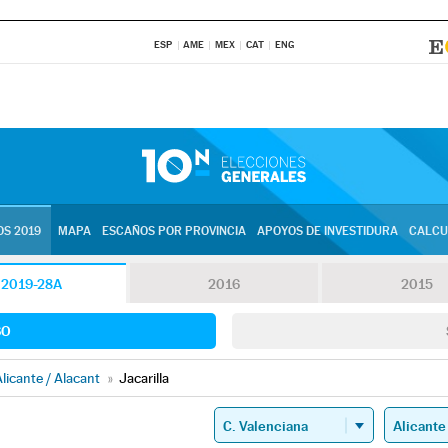
ESP
AME
MEX
CAT
ENG
S 2019
MAPA
ESCAÑOS POR PROVINCIA
APOYOS DE INVESTIDURA
CALCU
2019-28A
2016
2015
SO
licante / Alacant
»
Jacarilla