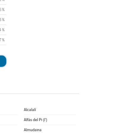
6 %
8 %
4 %
7 %
Alcalalí
Alfàs del Pi (l')
Almudaina