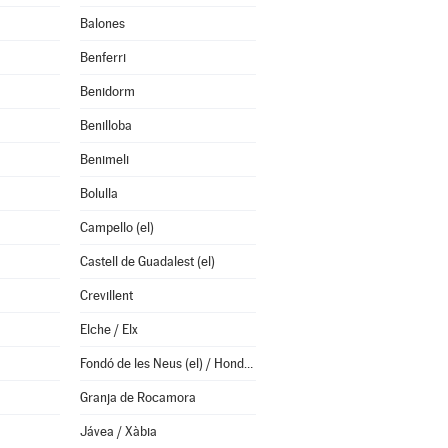
Balones
Benferri
Benidorm
Benilloba
Benimeli
Bolulla
Campello (el)
Castell de Guadalest (el)
Crevillent
Elche / Elx
Fondó de les Neus (el) / Hondón de las Nieves
Granja de Rocamora
Jávea / Xàbia