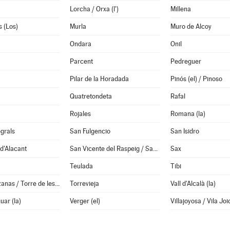
Lorcha / Orxa (l')
Millena
 (Los)
Murla
Muro de Alcoy
Ondara
Onil
Parcent
Pedreguer
Pilar de la Horadada
Pinós (el) / Pinoso
Quatretondeta
Rafal
Rojales
Romana (la)
grals
San Fulgencio
San Isidro
d'Alacant
San Vicente del Raspeig / Sant Vicent del Raspeig
Sax
Teulada
Tibi
Torremanzanas / Torre de les Maçanes (la)
Torrevieja
Vall d'Alcalà (la)
uar (la)
Verger (el)
Villajoyosa / Vila Joi