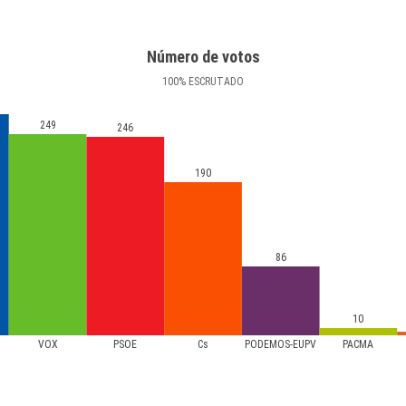
Número de votos
100
%
ESCRUTADO
249
246
190
86
10
VOX
PSOE
Cs
PODEMOS-EUPV
PACMA