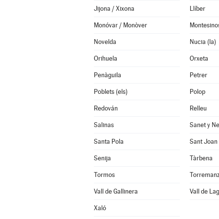
Jijona / Xixona
Llíber
Monóvar / Monòver
Montesinos
Novelda
Nucia (la)
Orihuela
Orxeta
Penàguila
Petrer
Poblets (els)
Polop
Redován
Relleu
Salinas
Sanet y Ne
Santa Pola
Sant Joan 
Senija
Tàrbena
Tormos
Vall de Gallinera
Vall de Lag
Xaló