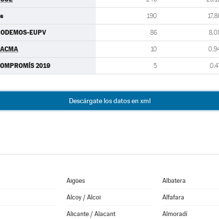
s
190
17,8
PODEMOS-EUPV
86
8,0
PACMA
10
0,9
OMPROMÍS 2019
5
0,4
Descárgate los datos en xml
Aigües
Albatera
Alcoy / Alcoi
Alfafara
Alicante / Alacant
Almoradí