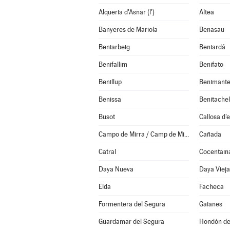
Alqueria d'Asnar (l')
Altea
Banyeres de Mariola
Benasau
Beniarbeig
Beniardá
Benifallim
Benifato
Benillup
Benimante
Benissa
Busot
Callosa d'
Campo de Mirra / Camp de Mirra (el)
Cañada
Catral
Cocentain
Daya Nueva
Daya Vieja
Elda
Facheca
Formentera del Segura
Gaianes
Guardamar del Segura
Hondón de 