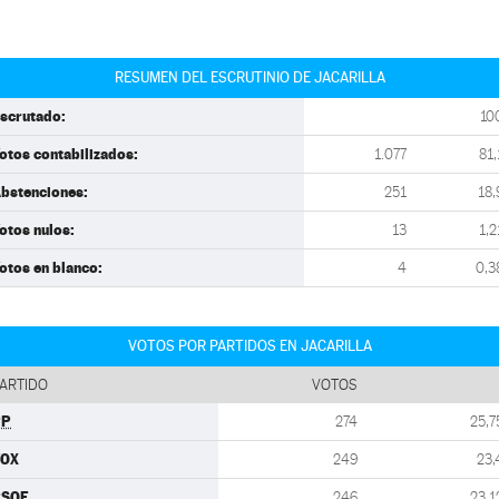
RESUMEN DEL ESCRUTINIO DE JACARILLA
scrutado:
10
otos contabilizados:
1.077
81,
bstenciones:
251
18,
otos nulos:
13
1,2
otos en blanco:
4
0,3
VOTOS POR PARTIDOS EN JACARILLA
ARTIDO
VOTOS
PP
274
25,7
VOX
249
23,
PSOE
246
23,1