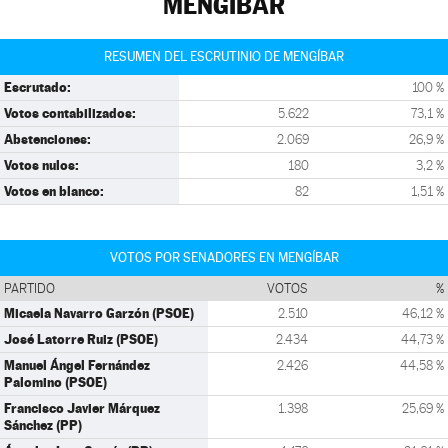
MENGÍBAR
RESUMEN DEL ESCRUTINIO DE MENGÍBAR
Escrutado:
100 %
Votos contabilizados:
5.622
73,1 %
Abstenciones:
2.069
26,9 %
Votos nulos:
180
3,2 %
Votos en blanco:
82
1,51 %
VOTOS POR SENADORES EN MENGÍBAR
PARTIDO
VOTOS
%
Micaela Navarro Garzón (PSOE)
2.510
46,12 %
José Latorre Ruiz (PSOE)
2.434
44,73 %
Manuel Ángel Fernández
2.426
44,58 %
Palomino (PSOE)
Francisco Javier Márquez
1.398
25,69 %
Sánchez (PP)