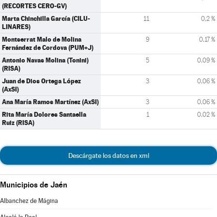
(RECORTES CERO-GV)
Marta Chinchilla García (CILU-
11
0,2 %
LINARES)
Montserrat Malo de Molina
9
0,17 %
Fernández de Cordova (PUM+J)
Antonio Navas Molina (Tonini)
5
0,09 %
(RISA)
Juan de Dios Ortega López
3
0,06 %
(AxSI)
Ana María Ramos Martínez (AxSI)
3
0,06 %
Rita María Dolores Santaella
1
0,02 %
Ruiz (RISA)
Descárgate los datos en xml
Municipios de Jaén
Albanchez de Mágina