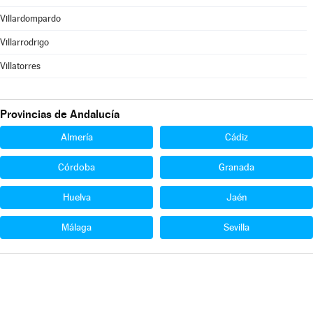
Villardompardo
Villarrodrigo
Villatorres
Provincias de Andalucía
Almería
Cádiz
Córdoba
Granada
Huelva
Jaén
Málaga
Sevilla