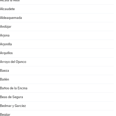
Alcalá la Real
Alcaudete
Aldeaquemada
Andújar
Arjona
Arjonilla
Arquillos
Arroyo del Ojanco
Baeza
Bailén
Baños de la Encina
Beas de Segura
Bedmar y Garcíez
Begíjar