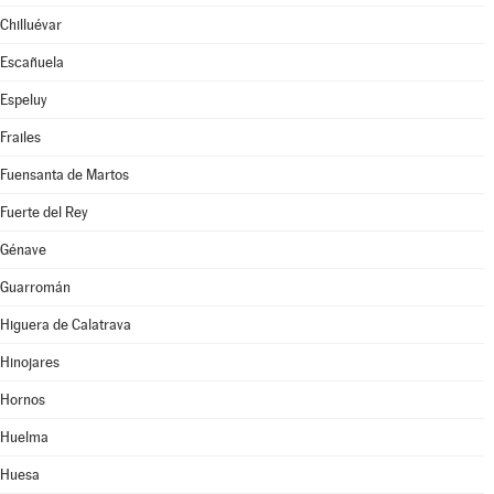
Chilluévar
Escañuela
Espeluy
Frailes
Fuensanta de Martos
Fuerte del Rey
Génave
Guarromán
Higuera de Calatrava
Hinojares
Hornos
Huelma
Huesa