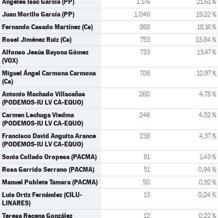
Ángeles Isac García (PP)
1.176
21,61 %
Juan Morillo García (PP)
1.046
19,22 %
Fernando Casado Martínez (Cs)
988
18,16 %
Rosel Jiménez Ruiz (Cs)
753
13,84 %
Alfonso Jesús Bayona Gómez
733
13,47 %
(VOX)
Miguel Ángel Carmona Carmona
706
12,97 %
(Cs)
Antonio Machado Villacañas
260
4,78 %
(PODEMOS-IU LV CA-EQUO)
Carmen Lechuga Viedma
246
4,52 %
(PODEMOS-IU LV CA-EQUO)
Francisco David Anguita Arance
238
4,37 %
(PODEMOS-IU LV CA-EQUO)
Sonia Collado Oropesa (PACMA)
81
1,49 %
Rosa Garrido Serrano (PACMA)
51
0,94 %
Manuel Poblete Tamara (PACMA)
50
0,92 %
Luis Ortiz Fernández (CILU-
13
0,24 %
LINARES)
Teresa Recena González
12
0,22 %