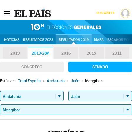
SUSCRÍBETE
10N | Eleccion
NOTICIAS
RESULTADOS 2023
RESULTADOS 2019
MAPA
ESCAÑOS POR 
2019
2019-28A
2016
2015
2011
CONGRESO
SENADO
Estás en:
Total España
»
Andalucía
»
Jaén
»
Mengíbar