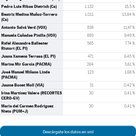
Pedro Luis Ribas Dietrich (Cs)
1.132
15,5 %
Beatriz Medina Muñoz-Torrero
1.011
13,84 %
(Cs)
Antonio Salvá Verd (VOX)
838
11,47 %
Manuela Cañadas Pinilla (VOX)
693
9,49 %
Rafel Alexandre Ballester
565
7,74 %
Riutort (EL PI)
Juana Xamena Terrasa (EL PI)
471
6,45 %
Marina Mir García (PACMA)
264
3,61 %
José Manuel Miñano Linde
123
1,68 %
(PACMA)
Jaume Bonet Moll (VIA)
31
0,42 %
Irina Martínez Valero (RECORTES
30
0,41 %
CERO-GV)
Maria del Carmen Rodriguez
30
0,41 %
Nieto (PUM+J)
Descárgate los datos en xml