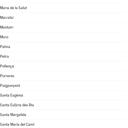
Maria de la Salut
Marratxí
Montuïri
Muro
Palma
Petra
Pollença
Porreres
Puigpunyent
Santa Eugènia
Santa Eulària des Riu
Santa Margalida
Santa María del Camí