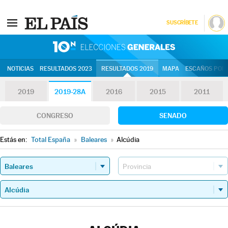
SUSCRÍBETE
10N | Eleccion
NOTICIAS
RESULTADOS 2023
RESULTADOS 2019
MAPA
ESCAÑOS POR 
2019
2019-28A
2016
2015
2011
CONGRESO
SENADO
Estás en:
Total España
»
Baleares
»
Alcúdia