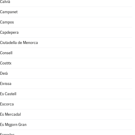
Calvià
Campanet
Campos
Capdepera
Ciutadella de Menorca
Consell
Costitx
Deià
Eivissa
Es Castell
Escorca
Es Mercadal
Es Migjorn Gran
Esporles