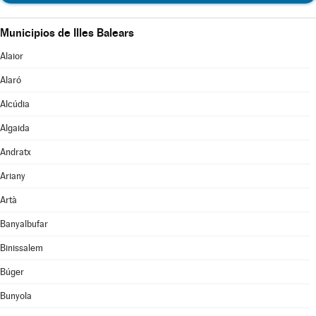
Municipios de Illes Balears
Alaior
Alaró
Alcúdia
Algaida
Andratx
Ariany
Artà
Banyalbufar
Binissalem
Búger
Bunyola