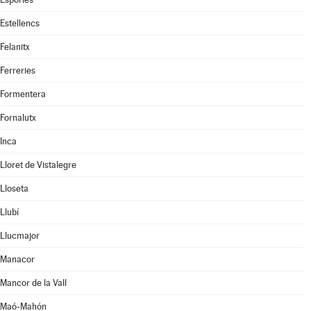
Estellencs
Felanitx
Ferreries
Formentera
Fornalutx
Inca
Lloret de Vistalegre
Lloseta
Llubí
Llucmajor
Manacor
Mancor de la Vall
Maó-Mahón